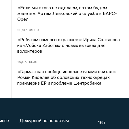
«Если мы этого не сделаем, потом будем
жалеть»: Артем Левковский о службе в БАРС-
Орел
20/07
09:00
«Ребятам намного страшнее»: Ирина Салтанова
из «Vойска Zаботы» о новых вызовах для
волонтеров
15/06
14:30
«Гармаш нас вообще инопланетянами считал»:
Роман Киселев об орловских техно-жрецах,
праймериз ЕР и проблеме Центробанка
инге
Дежурный по новостям
16+