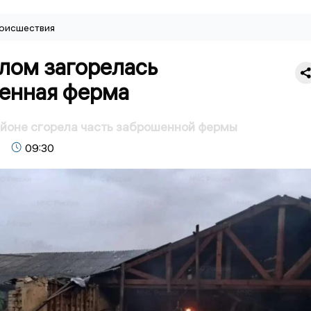
оисшествия
лом загорелась
енная ферма
йоне сгорела часть заброшенной фермы
09:30