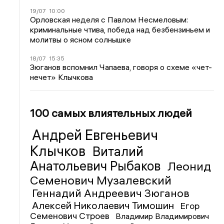
19/07
10:00
Орловская неделя с Павлом Несмеловым:
криминальные чтива, победа над безбензиньем и
молитвы о ясном солнышке
18/07
15:35
Зюганов вспомнил Чапаева, говоря о схеме «чет-
нечет» Клычкова
100 самых влиятельных людей
Андрей Евгеньевич
Клычков
Виталий
Анатольевич Рыбаков
Леонид
Семенович Музалевский
Геннадий Андреевич Зюганов
Алексей Николаевич Тимошин
Егор
Семенович Строев
Владимир Владимирович