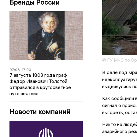
Бренды России
© ГУ МЧС по Ор
07/08
17:00
В селе под мр
7 августа 1803 года граф
неэксплуатиру
Федор Иванович Толстой
выдвинулись п
отправился в кругосветное
путешествие
Как сообщили в
сигнал о проис
Новости компаний
выгореть, оста
Никто из людей
аварийного ре