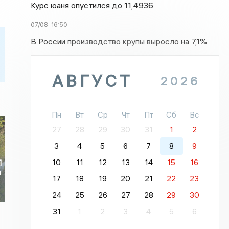
Курс юаня опустился до 11,4936
07/08
16:50
В России производство крупы выросло на 7,1%
АВГУСТ
2026
Пн
Вт
Ср
Чт
Пт
Сб
Вс
27
28
29
30
31
1
2
3
4
5
6
7
8
9
10
11
12
13
14
15
16
П
з
17
18
19
20
21
22
23
24
25
26
27
28
29
30
31
1
2
3
4
5
6