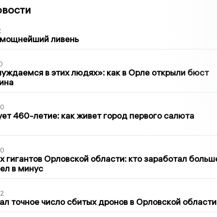
овости
2
 мощнейший ливень
0
уждаемся в этих людях»: как в Орле открыли бюст
ина
30
ет 460-летие: как живет город первого салюта
30
х гигантов Орловской области: кто заработал больш
шел в минус
02
ал точное число сбитых дронов в Орловской области
2