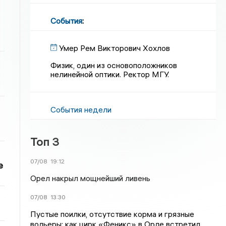
События
:
Умер Рем Викторович Хохлов
Физик, один из основоположников
нелинейной оптики. Ректор МГУ.
События недели
Топ 3
07/08
19:12
е
Орел накрыл мощнейший ливень
07/08
13:30
Пустые поилки, отсутствие корма и грязные
вольеры: как цирк «Феникс» в Орле встретил