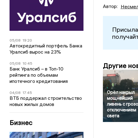
Автор:
Несмел
Присыла
получайт
05/08
19:20
Автокредитный портфель Банка
Уралсиб вырос на 23%
05/08
10:45
Другие но
Банк Уралсиб – в Топ-10
рейтинга по объемам
ипотечного кредитования
Орёл накрыл
04/08
17:45
ВТБ поддержал строительство
мощнейший
новых жилых домов
ливень с грозо
отключением
света
Бизнес