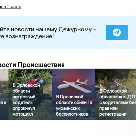
ов Павел
йте новости нашему Дежурному –
е вознаграждение!
вости Происшествия
В Орловской
области
В Орловской
нетрезвый
В Орловской
области пять ДТ
й и
водитель
области сбили 13
с водителями бе
опрокинул
украинских
прав или
мотоцикл
беспилотников
регистрации