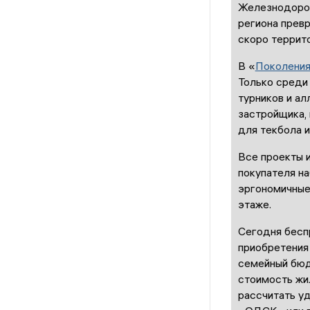
Железнодорож
региона прев
скоро террито
В «
Поколения
Только среди
турников и ал
застройщика, 
для текбола и
Все проекты 
покупателя на
эргономичные 
этаже.
Сегодня бесп
приобретения 
семейный бюд
стоимость жил
рассчитать у