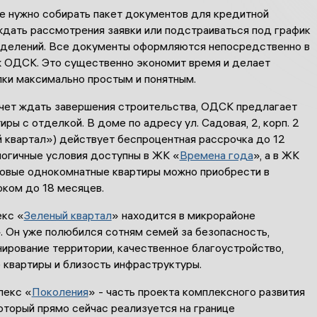
е нужно собирать пакет документов для кредитной
ждать рассмотрения заявки или подстраиваться под график
тделений. Все документы оформляются непосредственно в
 ОДСК. Это существенно экономит время и делает
пки максимально простым и понятным.
хочет ждать завершения строительства, ОДСК предлагает
иры с отделкой. В доме по адресу ул. Садовая, 2, корп. 2
 квартал») действует беспроцентная рассрочка до 12
логичные условия доступны в ЖК «
Времена года
», а в ЖК
товые однокомнатные квартиры можно приобрести в
оком до 18 месяцев.
кс «
Зеленый квартал
» находится в микрорайоне
. Он уже полюбился сотням семей за безопасность,
ирование территории, качественное благоустройство,
 квартиры и близость инфраструктуры.
лекс «
Поколения
» - часть проекта комплексного развития
оторый прямо сейчас реализуется на границе