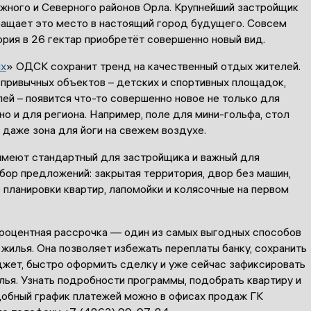
ного и Северного районов Орла. Крупнейший застройщик
ращает это место в настоящий город будущего. Совсем
рия в 26 гектар приобретёт совершенно новый вид.
х
» ОДСК сохранит тренд на качественный отдых жителей.
 привычных объектов – детских и спортивных площадок,
лей – появится что-то совершенно новое не только для
но и для региона. Например, поле для мини-гольфа, стол
 даже зона для йоги на свежем воздухе.
имеют стандартный для застройщика и важный для
бор предложений: закрытая территория, двор без машин,
планировки квартир, лапомойки и колясочные на первом
роцентная рассрочка — один из самых выгодных способов
жилья. Она позволяет избежать переплаты банку, сохранить
жет, быстро оформить сделку и уже сейчас зафиксировать
ья. Узнать подробности программы, подобрать квартиру и
добный график платежей можно в офисах продаж ГК