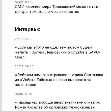
16/09
11:20
СМИ: чемпион мира Трояновский может стать
фигурантом дела о мошенничестве
Интервью
25/07
09:00
«Если мы этого не сделаем, потом будем
жалеть»: Артем Левковский о службе в БАРС-
Орел
20/07
09:00
«Ребятам намного страшнее»: Ирина Салтанова
из «Vойска Zаботы» о новых вызовах для
волонтеров
15/06
14:30
«Гармаш нас вообще инопланетянами считал»:
Роман Киселев об орловских техно-жрецах,