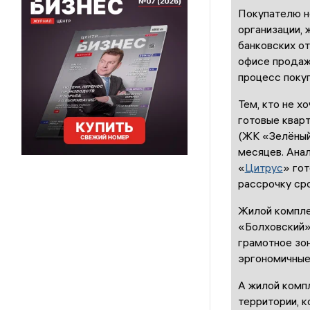
Покупателю н
организации, 
банковских о
офисе продаж
процесс поку
Тем, кто не 
готовые кварт
(ЖК «Зелёный
месяцев. Ана
«
Цитрус
» го
рассрочку ср
Жилой компле
«Болховский»
грамотное зон
эргономичные
А жилой комп
территории, к