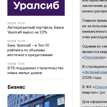
заключения д
можно распре
Главное преим
05/08
19:20
не за пользов
Автокредитный портфель Банка
ежемесячного
Уралсиб вырос на 23%
этих расходов
05/08
10:45
Банк Уралсиб – в Топ-10
Одними из са
рейтинга по объемам
являются ква
ипотечного кредитования
«
Поколения
».
04/08
17:45
В строящемся 
ВТБ поддержал строительство
«
Зелёный ква
новых жилых домов
2028 года.
Бизнес
В ЖК «
Покол
квартал» (ул. 
Для оформлен
чего оставша