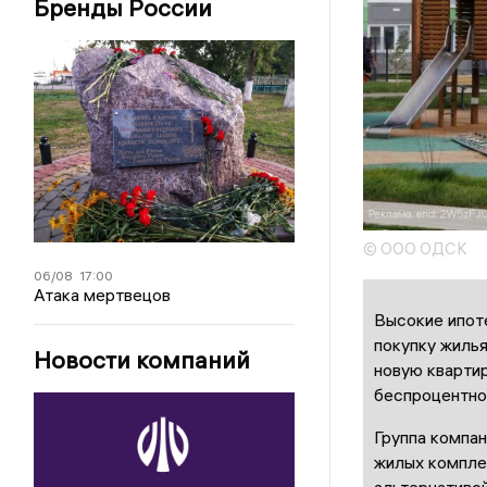
Бренды России
© ООО ОДСК
06/08
17:00
Атака мертвецов
Высокие ипот
покупку жиль
Новости компаний
новую кварти
беспроцентно
Группа компа
жилых комплек
альтернативо