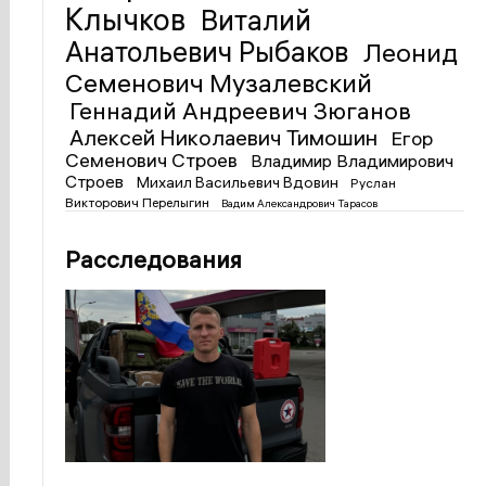
Клычков
Виталий
Анатольевич Рыбаков
Леонид
Семенович Музалевский
Геннадий Андреевич Зюганов
Алексей Николаевич Тимошин
Егор
Семенович Строев
Владимир Владимирович
Строев
Михаил Васильевич Вдовин
Руслан
Викторович Перелыгин
Вадим Александрович Тарасов
Расследования