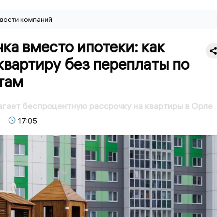
вости компаний
ка вместо ипотеки: как
квартиру без переплаты по
там
гает беспроцентную рассрочку на квартиры в Орле
17:05