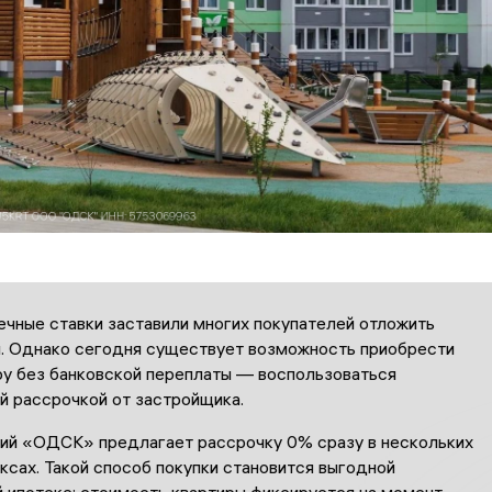
ечные ставки заставили многих покупателей отложить
я. Однако сегодня существует возможность приобрести
ру без банковской переплаты — воспользоваться
й рассрочкой от застройщика.
ний «ОДСК» предлагает рассрочку 0% сразу в нескольких
сах. Такой способ покупки становится выгодной
й ипотеке: стоимость квартиры фиксируется на момент