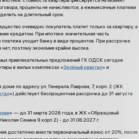
оговора, проценты не начисляются, а ежемесячные платежи
делить на длительный срок.
ущество очевидно: покупатель платит только за квартиру, а
ание кредитом. При ипотеке значительная часть
 платежа уходит банку в виде процентов. При рассрочке
 нет, поэтому экономия крайне высока.
мых привлекательных предложений ГК ОДСК сегодня
ртиры в жилых комплексах «
Зелёный квартал
» и
доме по адресу ул. Генерала Лаврова, 7, корп. 2 (ЖК
ртал
») действует беспроцентная рассрочка до 31 августа
ения
» — до 31 марта 2028 года, в ЖК «Образцовый
Николая Сенина 9 корп 2) - до 31.08.2027 г.
ия достаточно внести первоначальный взнос от 20%, после
яся сумма делится на равные ежемесячные платежи.