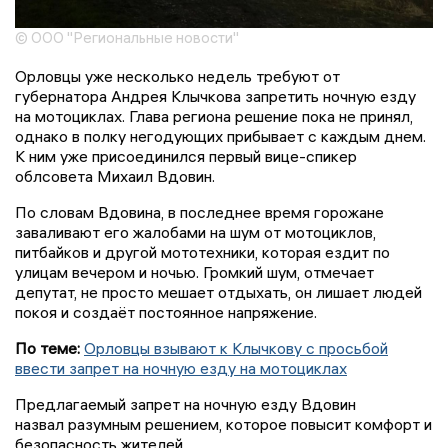
© ООО "Региональные новости"
Орловцы уже несколько недель требуют от
губернатора Андрея Клычкова запретить ночную езду
на мотоциклах. Глава региона решение пока не принял,
однако в полку негодующих прибывает с каждым днем.
К ним уже присоединился первый вице-спикер
облсовета Михаил Вдовин.
По словам Вдовина, в последнее время горожане
заваливают его жалобами на шум от мотоциклов,
питбайков и другой мототехники, которая ездит по
улицам вечером и ночью. Громкий шум, отмечает
депутат, не просто мешает отдыхать, он лишает людей
покоя и создаёт постоянное напряжение.
По теме:
Орловцы взывают к Клычкову с просьбой
ввести запрет на ночную езду на мотоциклах
Предлагаемый запрет на ночную езду Вдовин
назвал разумным решением, которое повысит комфорт и
безопасность жителей.