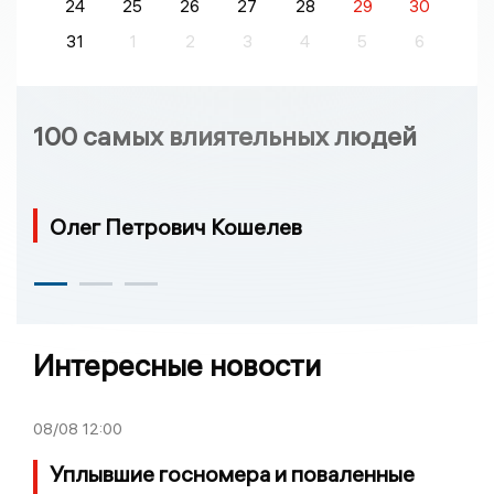
24
25
26
27
28
29
30
31
1
2
3
4
5
6
100 самых влиятельных людей
Олег Петрович Кошелев
Интересные новости
08/08
12:00
Уплывшие госномера и поваленные