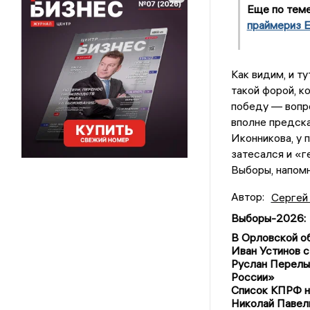
Еще по тем
праймериз Е
Как видим, и ту
такой форой, к
победу — вопро
вполне предска
Иконникова, у 
затесался и «г
Выборы, напомн
Автор:
Сергей
Выборы-2026
:
В Орловской о
Иван Устинов с
Руслан Перелы
России»
Список КПРФ на
Николай Павелк