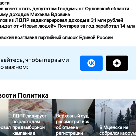
асти
в хочет стать депутатом Госдумы от Орловской области
мму доходов Михаила Вдовина
лов из ЛДПР задекларировал доходы в 3,1 млн рублей
дидат от «Новых людей» Почтарев за год заработал 14 млн
вский возглавил партийный список Единой России
вайтесь, чтобы первыми
 о важном:
вости Политика
ЛДПР лидирует
Верховный суд
по расходам
рассмотрит иск
ровал
предвыборной
об отмене
В Мценске не
кампании в
регистрации
собрался кворум