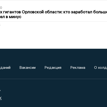
30
х гигантов Орловской области: кто заработал больш
шел в минус
2
зданий
Вакансии
Редакция
Реклама
О холд
»
X