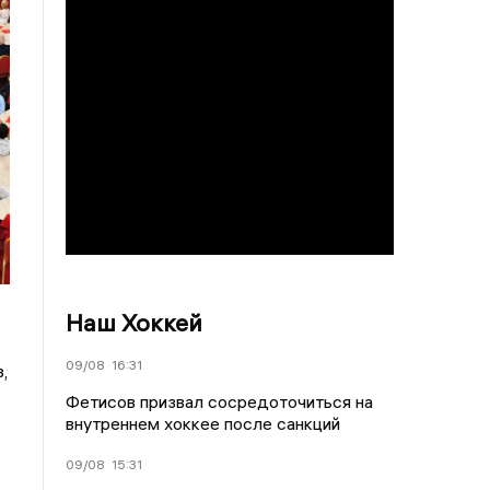
Наш Хоккей
09/08
16:31
,
Фетисов призвал сосредоточиться на
внутреннем хоккее после санкций
09/08
15:31