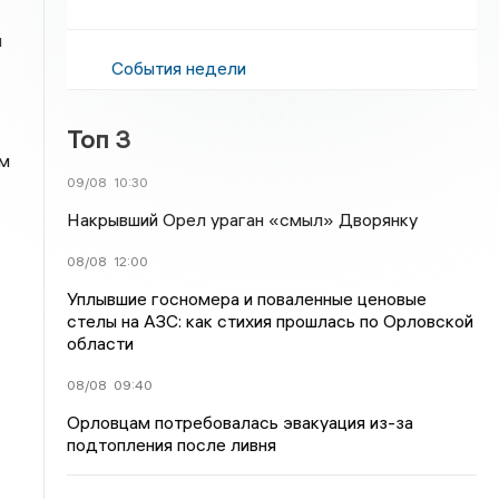
и
События недели
Топ 3
ем
09/08
10:30
Накрывший Орел ураган «смыл» Дворянку
08/08
12:00
Уплывшие госномера и поваленные ценовые
стелы на АЗС: как стихия прошлась по Орловской
области
08/08
09:40
Орловцам потребовалась эвакуация из-за
подтопления после ливня