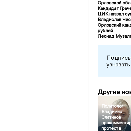
Орловской обл
Кандидат Граче
ЦИК назвал су
Владислав Чис
Орловский кан
рублей
Леонид Музале
Подписы
узнавать
Другие но
Политолог
Владимир
Слатинов
прокомменти
протест в