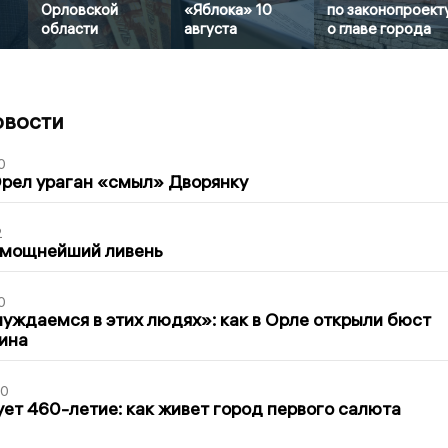
Орловской
«Яблока» 10
по законопроект
области
августа
о главе города
овости
0
рел ураган «смыл» Дворянку
2
 мощнейший ливень
0
уждаемся в этих людях»: как в Орле открыли бюст
ина
30
ет 460-летие: как живет город первого салюта