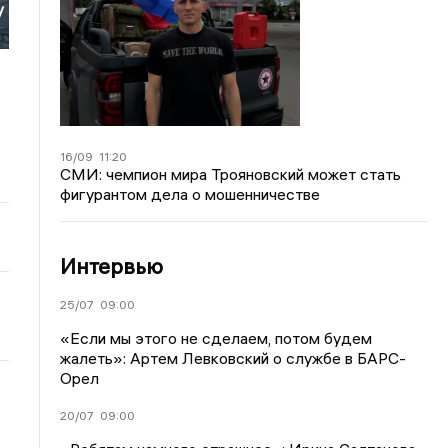
у
16/09
11:20
СМИ: чемпион мира Трояновский может стать
фигурантом дела о мошенничестве
Интервью
25/07
09:00
«Если мы этого не сделаем, потом будем
жалеть»: Артем Левковский о службе в БАРС-
Орел
20/07
09:00