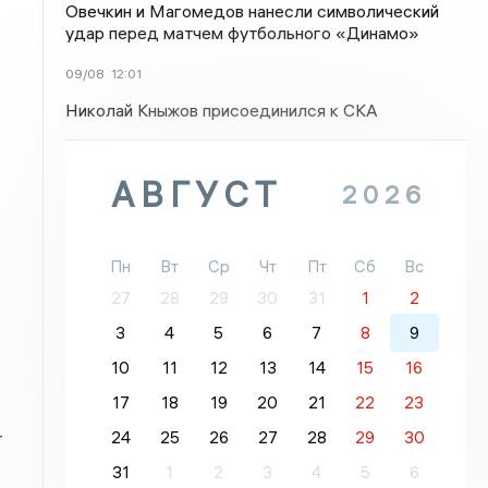
Овечкин и Магомедов нанесли символический
удар перед матчем футбольного «Динамо»
09/08
12:01
Николай Кныжов присоединился к СКА
АВГУСТ
2026
Пн
Вт
Ср
Чт
Пт
Сб
Вс
27
28
29
30
31
1
2
3
4
5
6
7
8
9
10
11
12
13
14
15
16
17
18
19
20
21
22
23
-
24
25
26
27
28
29
30
31
1
2
3
4
5
6