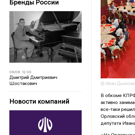
Бренды России
09/08
12:00
Дмитрий Дмитриевич
Шостакович
© Иван Дынков
В обкоме КПРФ 
Новости компаний
активно занима
все-таки решил
Орловский облс
депутата Иван
«На Орловщине