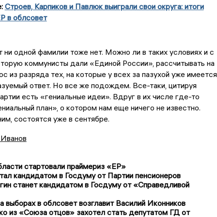
е:
Строев, Карпиков и Павлюк выиграли свои округа: итоги
Р в облсовет
т ни одной фамилии тоже нет. Можно ли в таких условиях и с
оторую коммунисты дали «Единой России», рассчитывать на
с из разряда тех, на которые у всех за пазухой уже имеется
зуемый ответ. Но все же подождем. Все-таки, цитируя
партии есть «гениальные идеи». Вдруг в их числе где-то
ениальный план», о котором нам еще ничего не известно.
им, состоятся уже в сентябре.
 Иванов
бласти стартовали праймериз «ЕР»
тал кандидатом в Госдуму от Партии пенсионеров
гин станет кандидатом в Госдуму от «Справедливой
 выборах в облсовет возглавит Василий Иконников
о из «Союза отцов» захотел стать депутатом ГД от