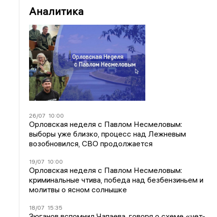
Аналитика
26/07
10:00
Орловская неделя с Павлом Несмеловым:
выборы уже близко, процесс над Лежневым
возобновился, СВО продолжается
19/07
10:00
Орловская неделя с Павлом Несмеловым:
криминальные чтива, победа над безбензиньем и
молитвы о ясном солнышке
18/07
15:35
Зюганов вспомнил Чапаева, говоря о схеме «чет-