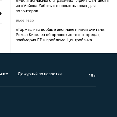
«Ребятам намного страшнее»: Ирина Салтанова
из «Vойска Zаботы» о новых вызовах для
волонтеров
е
15/06
14:30
«Гармаш нас вообще инопланетянами считал»:
Роман Киселев об орловских техно-жрецах,
праймериз ЕР и проблеме Центробанка
инге
Дежурный по новостям
16+