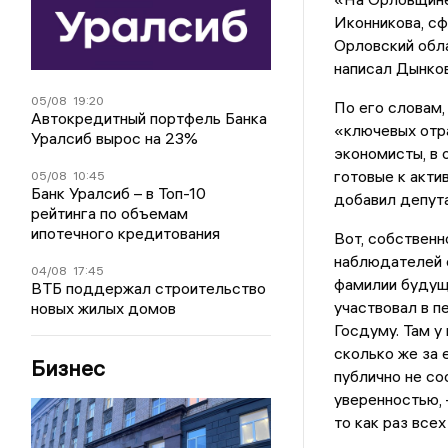
Иконникова, с
Орловский обл
написал Дынков
05/08
19:20
По его словам,
Автокредитный портфель Банка
«ключевых отра
Уралсиб вырос на 23%
экономисты, в 
готовые к акт
05/08
10:45
Банк Уралсиб – в Топ-10
добавил депута
рейтинга по объемам
ипотечного кредитования
Вот, собственн
наблюдателей 
04/08
17:45
фамилии будущи
ВТБ поддержал строительство
участвовал в п
новых жилых домов
Госдуму. Там у 
сколько же за 
Бизнес
публично не со
уверенностью, 
то как раз все