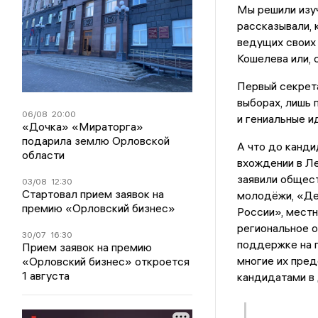
Мы решили изуч
рассказывали, 
ведущих своих 
Кошелева или, 
Первый секрет
выборах, лишь 
06/08
20:00
и гениальные и
«Дочка» «Мираторга»
подарила землю Орловской
А что до канди
области
вхождении в Л
заявили общес
03/08
12:30
Стартовал прием заявок на
молодёжи, «Де
премию «Орловский бизнес»
России», мест
региональное 
30/07
16:30
поддержке на 
Прием заявок на премию
многие их пре
«Орловский бизнес» откроется
1 августа
кандидатами в