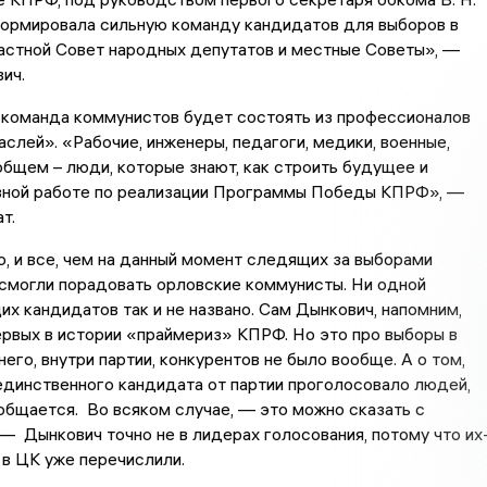
формировала сильную команду кандидатов для выборов в
астной Совет народных депутатов и местные Советы», —
ич.
 команда коммунистов будет состоять из профессионалов
слей». «Рабочие, инженеры, педагоги, медики, военные,
общем – люди, которые знают, как строить будущее и
ивной работе по реализации Программы Победы КПРФ», —
т.
о, и все, чем на данный момент следящих за выборами
смогли порадовать орловские коммунисты. Ни одной
х кандидатов так и не названо. Сам Дынкович, напомним,
ервых в истории «праймериз» КПРФ. Но это про выборы в
него, внутри партии, конкурентов не было вообще. А о том,
единственного кандидата от партии проголосовало людей,
общается. Во всяком случае, — это можно сказать с
— Дынкович точно не в лидерах голосования, потому что их
х в ЦК уже перечислили.