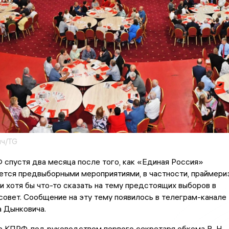
ич/TG
спустя два месяца после того, как «Единая Россия»
ется предвыборными мероприятиями, в частности, праймериз
и хотя бы что-то сказать на тему предстоящих выборов в
овет. Сообщение на эту тему появилось в телеграм-канале
а Дынковича.
 КПРФ, под руководством первого секретаря обкома В. Н.