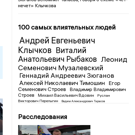
нечет» Клычкова
100 самых влиятельных людей
Андрей Евгеньевич
Клычков
Виталий
Анатольевич Рыбаков
Леонид
Семенович Музалевский
Геннадий Андреевич Зюганов
Алексей Николаевич Тимошин
Егор
Семенович Строев
Владимир Владимирович
Строев
Михаил Васильевич Вдовин
Руслан
Викторович Перелыгин
Вадим Александрович Тарасов
Расследования