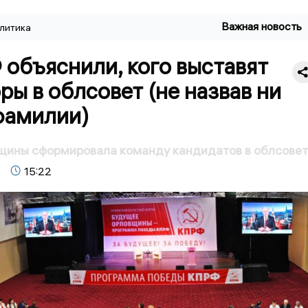
Важная новость
литика
объяснили, кого выставят
ры в облсовет (не назвав ни
фамилии)
ины сформировала команду кандидатов в облсовет
15:22