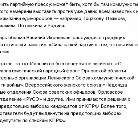
ить партийную прессу: может быть, хотя бы там коммунисты
кого намерены выставить против уже давно всем известных 
кампании единороссов — например, Гоцакову, Пашкову,
скажем, Потемкина и Родина.
арь обкома Василий Иконников, рассуждая о грядущих
патетически заметил: «Сила нашей партии в том, что мы име
деи».
датов, то тут Иконников был невероятно витиеват: «О
евопатриотический народный фронт Орловской области
твенные организации Ленинского Союза коммунистической
ти войны», Всероссийского женского союза «Надежда
ные отделения Союза советских офицеров, Орловское
отделение «РУСО» и другие. Ими принимаются решения о
предстоящих выборах кандидатов от КПРФ. Более того,
дставители будут выдвинуты на предстоящих выборах
 депутаты по спискам КПРФ».