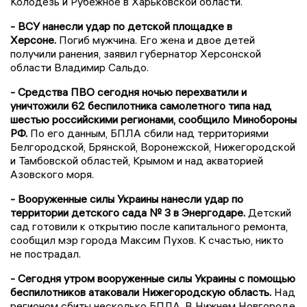
Колодезь и Рубежное в Харьковской области.
- ВСУ нанесли удар по детской площадке в
Херсоне.
Погиб мужчина. Его жена и двое детей
получили ранения, заявил губернатор Херсонской
области Владимир Сальдо.
- Средства ПВО сегодня ночью перехватили и
уничтожили 62 беспилотника самолетного типа над
шестью российскими регионами, сообщило Минобороны
РФ.
По его данным, БПЛА сбили над территориями
Белгородской, Брянской, Воронежской, Нижегородской
и Тамбовской областей, Крымом и над акваторией
Азовского моря.
- Вооруженные силы Украины нанесли удар по
территории детского сада № 3 в Энергодаре.
Детский
сад готовили к открытию после капитального ремонта,
сообщил мэр города Максим Пухов. К счастью, никто
не пострадал.
- Сегодня утром вооруженные силы Украины с помощью
беспилотников атаковали Нижегородскую область.
Над
регионом сбиты несколько БПЛА. В Нижнем Новгороде