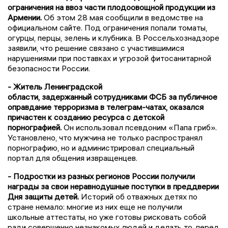
ограничения на ввоз части плодоовощной продукции из
Армении.
Об этом 28 мая сообщили в ведомстве на
официальном сайте. Под ограничения попали томаты,
огурцы, перцы, зелень и клубника. В Россельхознадзоре
заявили, что решение связано с участившимися
нарушениями при поставках и угрозой фитосанитарной
безопасности России.
- Житель Ленинградской
области, задержанный сотрудниками ФСБ за публичное
оправдание терроризма в телеграм-чатах, оказался
причастен к созданию ресурса с детской
порнографией.
Он использовал псевдоним «Папа гриб».
Установлено, что мужчина не только распространял
порнографию, но и администрировал специальный
портал для общения извращенцев.
- Подростки из разных регионов России получили
награды за свои неравнодушные поступки в преддверии
Дня защиты детей.
Историй об отважных детях по
стране немало: многие из них еще не получили
школьные аттестаты, но уже готовы рисковать собой
ради совершенно незнакомых людей и делать то, перед