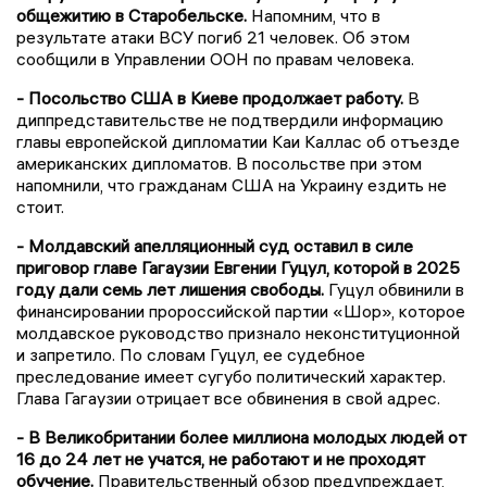
общежитию в Старобельске.
Напомним, что в
результате атаки ВСУ погиб 21 человек. Об этом
сообщили в Управлении ООН по правам человека.
- Посольство США в Киеве продолжает работу.
В
диппредставительстве не подтвердили информацию
главы европейской дипломатии Каи Каллас об отъезде
американских дипломатов. В посольстве при этом
напомнили, что гражданам США на Украину ездить не
стоит.
- Молдавский апелляционный суд оставил в силе
приговор главе Гагаузии Евгении Гуцул, которой в 2025
году дали семь лет лишения свободы.
Гуцул обвинили в
финансировании пророссийской партии «Шор», которое
молдавское руководство признало неконституционной
и запретило. По словам Гуцул, ее судебное
преследование имеет сугубо политический характер.
Глава Гагаузии отрицает все обвинения в свой адрес.
- В Великобритании более миллиона молодых людей от
16 до 24 лет не учатся, не работают и не проходят
обучение.
Правительственный обзор предупреждает,