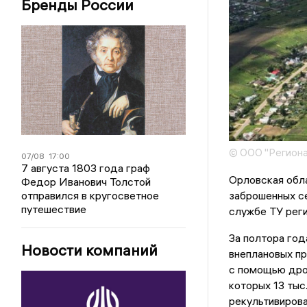
Бренды России
© ООО "Региона
07/08
17:00
7 августа 1803 года граф
Орловская обла
Федор Иванович Толстой
заброшенных с
отправился в кругосветное
путешествие
службе ТУ рег
За полтора год
Новости компаний
внеплановых пр
с помощью дрон
которых 13 тыс
рекультивирова