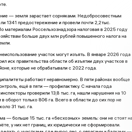
те.
ение — земля зарастает сорняками. Недобросовестным
ли 1341 предостережение и провели почти 2,2тыс.
По материалам Россельхознадзора налоговая в 2025 году
зяйствам больше двух млн рублей повышенного налога на
емли.
неиспользование участок могут изъять. В январе 2026 года
ил иск правительства области об изъятии двух участков в
оне, которые не обрабатывали с 2022 года.
ипалитеты работают неравномерно. В пяти районах вообще
онтроль, ещё в пяти — профилактику. С начала года
инспекторы проверили 13,8 тыс. га, нашли нарушения на 10
и в оборот только 806 га. Всего в области до сих пор не
оло 31 тыс. га.
ма — больше 15 тыс. га «бесхозных» земель: они не стоят н
ёте, у них нет границ, их юридически не сформировали.
 делать с участками, где вырос лес, с оврагами и балками —