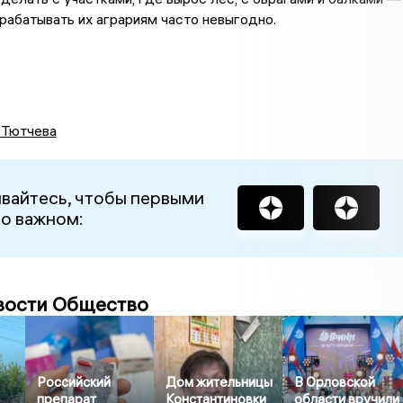
рабатывать их аграриям часто невыгодно.
 Тютчева
вайтесь, чтобы первыми
 о важном:
вости Общество
Российский
Дом жительницы
В Орловской
препарат
Константиновки
области вручили