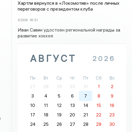
Хартли вернулся в «Локомотив» после личных
переговоров с президентом клуба
07/08
16:31
Иван Савин удостоен региональной награды за
развитие хоккея
АВГУСТ
2026
Пн
Вт
Ср
Чт
Пт
Сб
Вс
27
28
29
30
31
1
2
3
4
5
6
7
8
9
10
11
12
13
14
15
16
17
18
19
20
21
22
23
а
24
25
26
27
28
29
30