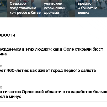
а
Седжаро
уничтожен
премию
представили на
украинскими
«Крылатые
конгрессе в Китае
дронами
вещи»
овости
0
уждаемся в этих людях»: как в Орле открыли бюст
ина
30
ет 460-летие: как живет город первого салюта
30
х гигантов Орловской области: кто заработал больш
шел в минус