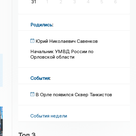
31
1
2
3
4
5
6
Родились
:
Юрий Николаевич Савенков
Начальник УМВД России по
Орловской области
События
:
В Орле появился Сквер Танкистов
События недели
Топ 3