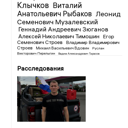
Клычков
Виталий
Анатольевич Рыбаков
Леонид
Семенович Музалевский
Геннадий Андреевич Зюганов
Алексей Николаевич Тимошин
Егор
Семенович Строев
Владимир Владимирович
Строев
Михаил Васильевич Вдовин
Руслан
Викторович Перелыгин
Вадим Александрович Тарасов
Расследования