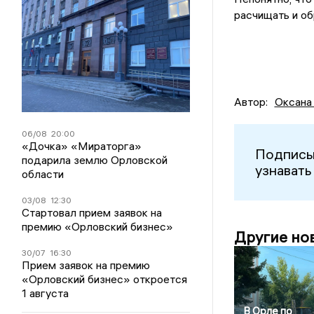
расчищать и об
Автор:
Оксана
06/08
20:00
«Дочка» «Мираторга»
Подписы
подарила землю Орловской
узнавать
области
03/08
12:30
Стартовал прием заявок на
премию «Орловский бизнес»
Другие но
30/07
16:30
Прием заявок на премию
«Орловский бизнес» откроется
1 августа
В Орле по