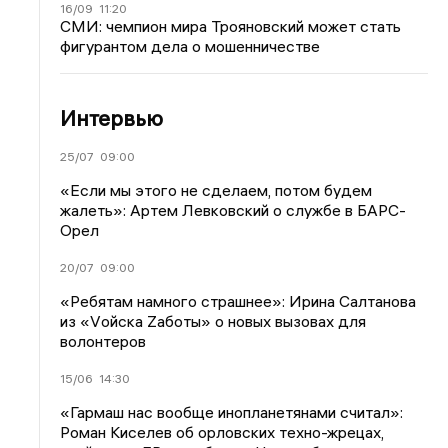
16/09
11:20
СМИ: чемпион мира Трояновский может стать
фигурантом дела о мошенничестве
Интервью
25/07
09:00
«Если мы этого не сделаем, потом будем
жалеть»: Артем Левковский о службе в БАРС-
Орел
20/07
09:00
«Ребятам намного страшнее»: Ирина Салтанова
из «Vойска Zаботы» о новых вызовах для
волонтеров
15/06
14:30
«Гармаш нас вообще инопланетянами считал»:
Роман Киселев об орловских техно-жрецах,