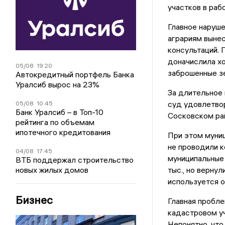
участков в рабо
Главное наруш
аграриям вынес
консультаций. 
доначислила хо
05/08
19:20
заброшенные з
Автокредитный портфель Банка
Уралсиб вырос на 23%
За длительное 
суд удовлетвор
05/08
10:45
Банк Уралсиб – в Топ-10
Сосковском рай
рейтинга по объемам
ипотечного кредитования
При этом муниц
не проводили к
04/08
17:45
муниципальные 
ВТБ поддержал строительство
новых жилых домов
тыс., но вернул
используется ок
Бизнес
Главная пробле
кадастровом уч
Непонятно, что