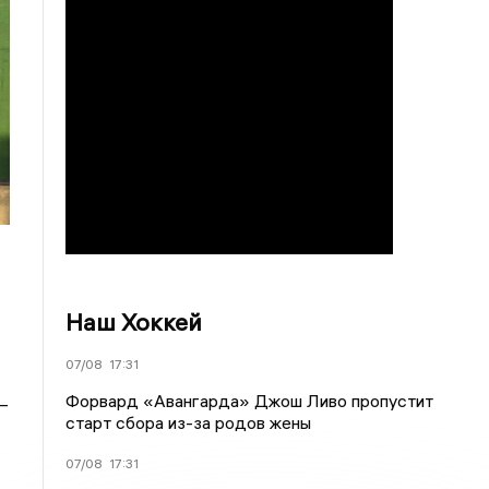
Наш Хоккей
07/08
17:31
Форвард «Авангарда» Джош Ливо пропустит
—
старт сбора из-за родов жены
07/08
17:31