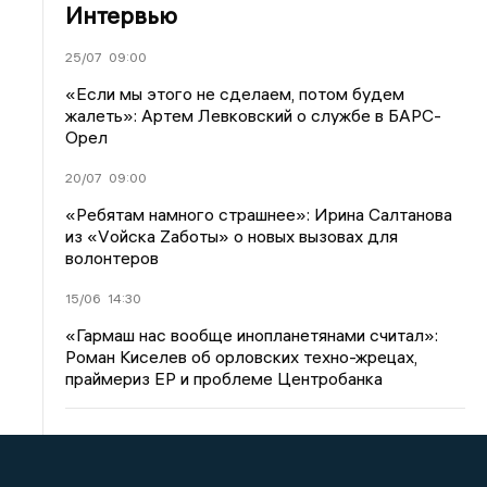
Интервью
25/07
09:00
«Если мы этого не сделаем, потом будем
жалеть»: Артем Левковский о службе в БАРС-
Орел
20/07
09:00
«Ребятам намного страшнее»: Ирина Салтанова
из «Vойска Zаботы» о новых вызовах для
волонтеров
15/06
14:30
«Гармаш нас вообще инопланетянами считал»:
Роман Киселев об орловских техно-жрецах,
праймериз ЕР и проблеме Центробанка