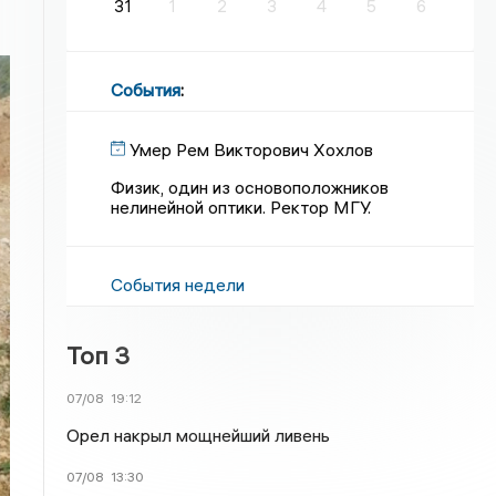
31
1
2
3
4
5
6
События
:
Умер Рем Викторович Хохлов
Физик, один из основоположников
нелинейной оптики. Ректор МГУ.
События недели
Топ 3
07/08
19:12
Орел накрыл мощнейший ливень
07/08
13:30