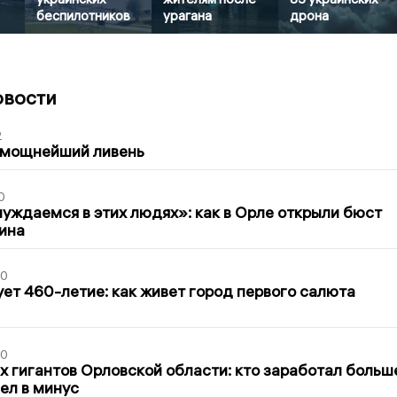
беспилотников
урагана
дрона
овости
2
 мощнейший ливень
0
уждаемся в этих людях»: как в Орле открыли бюст
ина
30
ет 460-летие: как живет город первого салюта
30
х гигантов Орловской области: кто заработал больш
шел в минус