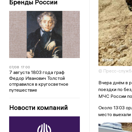
Бренды России
07/08
17:00
© Пресс-служба
7 августа 1803 года граф
Федор Иванович Толстой
Вчера днём в р
отправился в кругосветное
поездки по без
путешествие
МЧС России по
Новости компаний
Около 13:03 ор
место выехали 