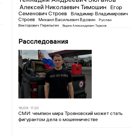
Алексей Николаевич Тимошин
Егор
Семенович Строев
Владимир Владимирович
Строев
Михаил Васильевич Вдовин
Руслан
Викторович Перелыгин
Вадим Александрович Тарасов
Расследования
16/09
11:20
СМИ: чемпион мира Трояновский может стать
фигурантом дела о мошенничестве