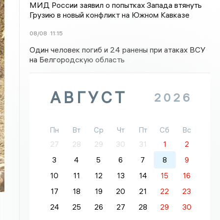
МИД России заявил о попытках Запада втянуть
Грузию в новый конфликт на Южном Кавказе
08/08
11:15
Один человек погиб и 24 ранены при атаках ВСУ
на Белгородскую область
АВГУСТ
2026
Пн
Вт
Ср
Чт
Пт
Сб
Вс
27
28
29
30
31
1
2
3
4
5
6
7
8
9
10
11
12
13
14
15
16
17
18
19
20
21
22
23
24
25
26
27
28
29
30