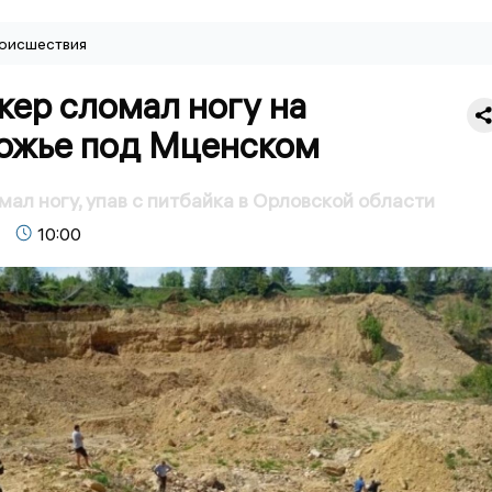
оисшествия
кер сломал ногу на
ожье под Мценском
ал ногу, упав с питбайка в Орловской области
10:00