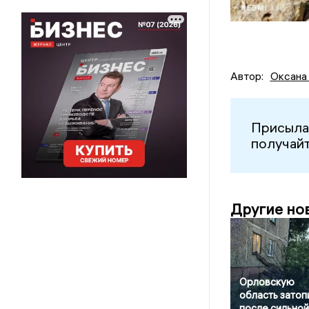
Автор:
Оксана
Присыла
получайт
Другие но
Орловскую
область затоп
после сильной