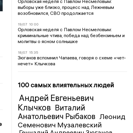
Орловская неделя с Павлом Несмеловым:
выборы уже близко, процесс над Лежневым
возобновился, СВО продолжается
19/07
10:00
Орловская неделя с Павлом Несмеловым:
криминальные чтива, победа над безбензиньем и
молитвы о ясном солнышке
18/07
15:35
Зюганов вспомнил Чапаева, говоря о схеме «чет-
нечет» Клычкова
100 самых влиятельных людей
Андрей Евгеньевич
Клычков
Виталий
Анатольевич Рыбаков
Леонид
Семенович Музалевский
е
Геннадий Андреевич Зюганов