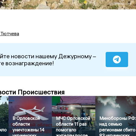
 Тютчева
йте новости нашему Дежурному –
е вознаграждение!
вости Происшествия
В Орловской
МЧС Орловской
Минобороны РФ
области
области 11 раз
над семью
ило
уничтожены 14
помогало
регионами сбито
украинских
жителям после
83 украинских