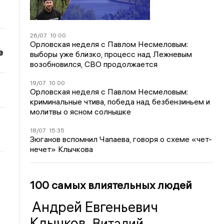
26/07
10:00
Орловская неделя с Павлом Несмеловым:
е
выборы уже близко, процесс над Лежневым
возобновился, СВО продолжается
19/07
10:00
Орловская неделя с Павлом Несмеловым:
криминальные чтива, победа над безбензиньем и
молитвы о ясном солнышке
18/07
15:35
Зюганов вспомнил Чапаева, говоря о схеме «чет-
нечет» Клычкова
100 самых влиятельных людей
Андрей Евгеньевич
Клычков
Виталий