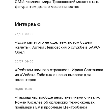
СМИ: чемпион мира Трояновский может стать
фигурантом дела о мошенничестве
Интервью
25/07
09:00
«Если мы этого не сделаем, потом будем
жалеть»: Артем Левковский о службе в БАРС-
Орел
20/07
09:00
«Ребятам намного страшнее»: Ирина Салтанова
из «Vойска Zаботы» о новых вызовах для
волонтеров
15/06
14:30
«Гармаш нас вообще инопланетянами считал»:
Роман Киселев об орловских техно-жрецах,
праймериз ЕР и проблеме Центробанка