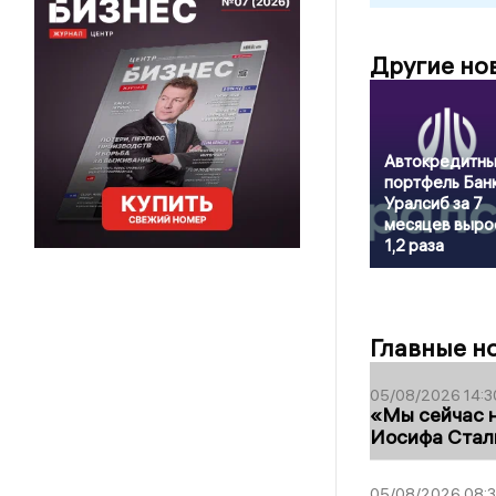
Другие но
Автокредитн
портфель Бан
Уралсиб за 7
месяцев выро
1,2 раза
Главные н
05/08/2026 14:3
«Мы сейчас н
Иосифа Стал
05/08/2026 08: