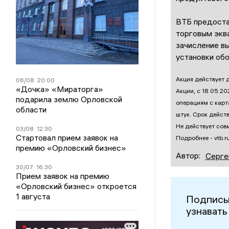
ВТБ предоста
торговым экв
зачисление вы
установки об
Акция действует 
06/08
20:00
«Дочка» «Мираторга»
Акции, с 18.05.20
подарила землю Орловской
операциям с карта
области
штук. Срок дейст
Не действует сов
03/08
12:30
Стартовал прием заявок на
Подробнее - vtb.r
премию «Орловский бизнес»
Автор:
Серге
30/07
16:30
Прием заявок на премию
«Орловский бизнес» откроется
1 августа
Подписы
узнавать