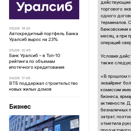
действующие 
торгового экв
одного догов
терминалов. 
05/08
19:20
банковскими 
Автокредитный портфель Банка
месяц, а при 
Уралсиб вырос на 23%
операций све
05/08
10:45
Банк Уралсиб – в Топ-10
Условия дейс
рейтинга по объемам
также следую
ипотечного кредитования
«В прошлом г
04/08
17:45
эквайринг бол
ВТБ поддержал строительство
новых жилых домов
комиссии имен
бизнеса, ярма
активности. 
Бизнес
безналичных 
затрат, поэт
отметила рук
продуктового