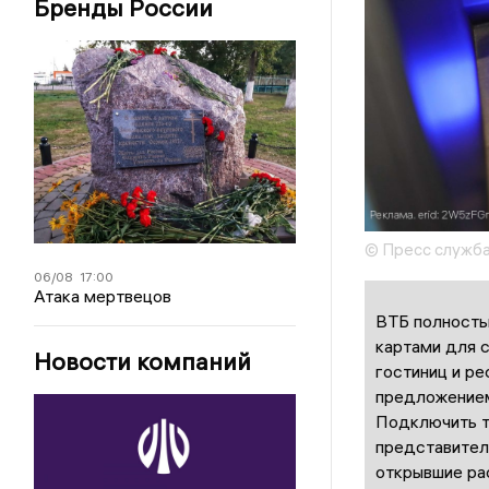
Бренды России
© Пресс служб
06/08
17:00
Атака мертвецов
ВТБ полность
картами для с
Новости компаний
гостиниц и ре
предложением 
Подключить т
представители
открывшие рас