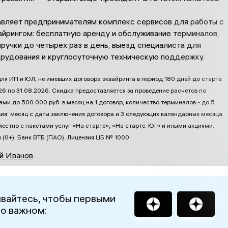
вляет предпринимателям комплекс сервисов для работы с
айрингом: бесплатную аренду и обслуживание терминалов,
ручки до четырех раз в день, выезд специалиста для
орудования и круглосуточную техническую поддержку.
для ИП и ЮЛ, не имевших договора эквайринга в период 180 дней до старта
26 по 31.08.2026. Скидка предоставляется за проведение расчетов по
ми до 500 000 руб. в месяц на 1 договор, количество терминалов - до 5
вия: месяц с даты заключения договора и 3 следующих календарных месяца.
местно с пакетами услуг «На старте», «На старте. Юг» и иными акциями.
u (0+). Банк ВТБ (ПАО). Лицензия ЦБ № 1000.
й Иванов
вайтесь, чтобы первыми
 о важном: