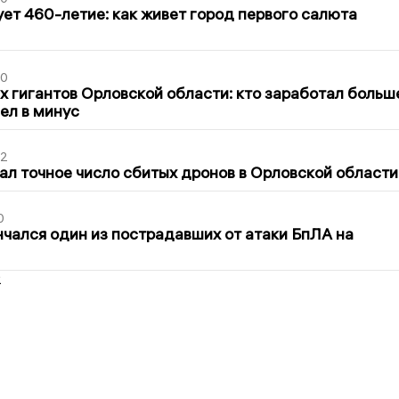
ет 460-летие: как живет город первого салюта
30
х гигантов Орловской области: кто заработал больш
шел в минус
02
ал точное число сбитых дронов в Орловской области
0
нчался один из пострадавших от атаки БпЛА на
2