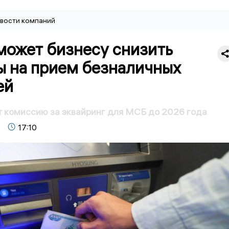
вости компаний
может бизнесу снизить
ы на прием безналичных
ей
 комиссию за эквайринг для МСБ до 2026 года
17:10