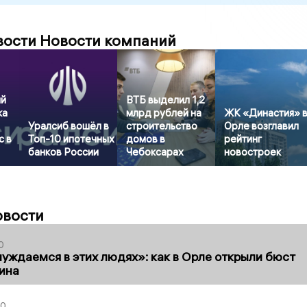
вости Новости компаний
ый
ВТБ выделил 1,2
ка
млрд рублей на
ЖК «Династия» 
Уралсиб вошёл в
строительство
Орле возглавил
с в
Топ-10 ипотечных
домов в
рейтинг
банков России
Чебоксарах
новостроек
овости
0
уждаемся в этих людях»: как в Орле открыли бюст
ина
30