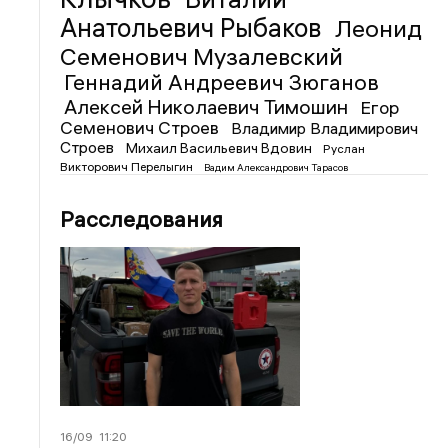
Анатольевич Рыбаков
Леонид
Семенович Музалевский
Геннадий Андреевич Зюганов
Алексей Николаевич Тимошин
Егор
Семенович Строев
Владимир Владимирович
Строев
Михаил Васильевич Вдовин
Руслан
Викторович Перелыгин
Вадим Александрович Тарасов
Расследования
16/09
11:20