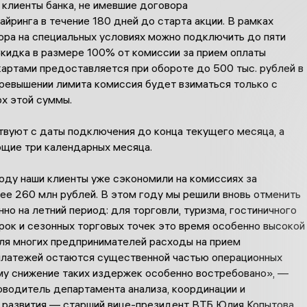
клиенты банка, не имевшие договора
айринга в течение 180 дней до старта акции. В рамках
ора на специальных условиях можно подключить до пяти
Скидка в размере 100% от комиссии за прием оплаты
картами предоставляется при обороте до 500 тыс. рублей в
превышении лимита комиссия будет взиматься только с
рх этой суммы.
твуют с даты подключения до конца текущего месяца, а
щие три календарных месяца.
оду наши клиенты уже сэкономили на комиссиях за
ее 260 млн рублей. В этом году мы решили вновь отменить
но на летний период: для торговли, туризма, гостиничного
рок и сезонных торговых точек это время особенно высокой
Для многих предпринимателей расходы на прием
платежей остаются существенной частью операционных
ому снижение таких издержек особенно востребовано», —
оводитель департамента анализа, координации и
 развития — старший вице-президент ВТБ Юлия Копытова.