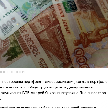
НЫЕ НОВОСТИ
п построения портфеля – диверсификация, когда в портфеле
ассы активов, сообщил руководитель департамента
служивания ВТБ Андрей Яцков, выступая на Дне инвестора
.
ртфеля не существует без учёта тех целей, сроков и