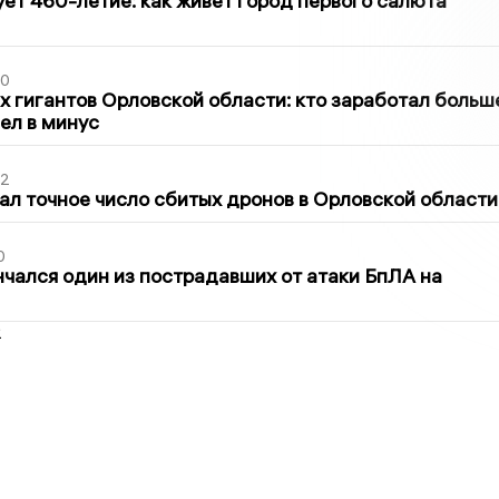
ет 460-летие: как живет город первого салюта
30
х гигантов Орловской области: кто заработал больш
шел в минус
02
ал точное число сбитых дронов в Орловской области
0
нчался один из пострадавших от атаки БпЛА на
2