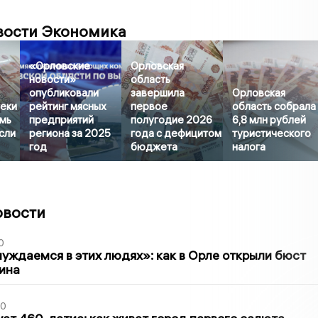
вости Экономика
«Орловские
Орловская
новости»
область
опубликовали
завершила
Орловская
еки
рейтинг мясных
первое
область собрала
емь
предприятий
полугодие 2026
6,8 млн рублей
сли
региона за 2025
года с дефицитом
туристического
год
бюджета
налога
овости
0
уждаемся в этих людях»: как в Орле открыли бюст
ина
30