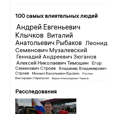
100 самых влиятельных людей
Андрей Евгеньевич
Клычков
Виталий
Анатольевич Рыбаков
Леонид
Семенович Музалевский
Геннадий Андреевич Зюганов
Алексей Николаевич Тимошин
Егор
Семенович Строев
Владимир Владимирович
Строев
Михаил Васильевич Вдовин
Руслан
Викторович Перелыгин
Вадим Александрович Тарасов
Расследования