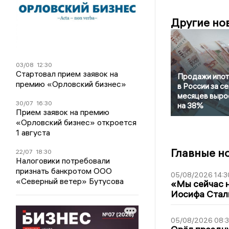
Другие но
03/08
12:30
Стартовал прием заявок на
Продажи ипот
премию «Орловский бизнес»
в России за с
месяцев выро
30/07
16:30
на 38%
Прием заявок на премию
«Орловский бизнес» откроется
1 августа
Главные н
22/07
18:30
Налоговики потребовали
признать банкротом ООО
05/08/2026 14:3
«Северный ветер» Бутусова
«Мы сейчас н
Иосифа Стал
05/08/2026 08: