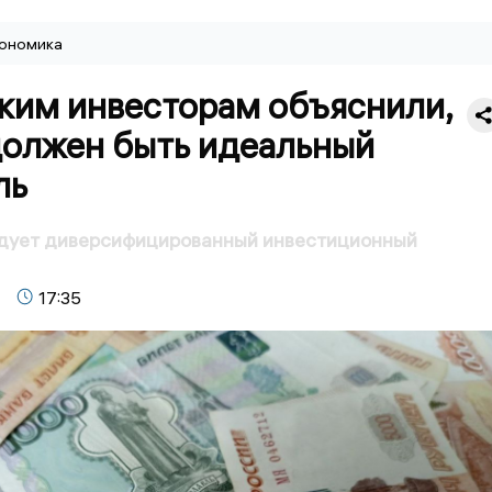
ономика
ким инвесторам объяснили,
должен быть идеальный
ль
дует диверсифицированный инвестиционный
17:35