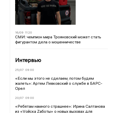
16/09
11:20
СМИ: чемпион мира Трояновский может стать
фигурантом дела о мошенничестве
Интервью
25/07
09:00
«Если мы этого не сделаем, потом будем
жалеть»: Артем Левковский о службе в БАРС-
Орел
20/07
09:00
«Ребятам намного страшнее»: Ирина Салтанова
из «Vойска Zаботы» о новых вызовах для