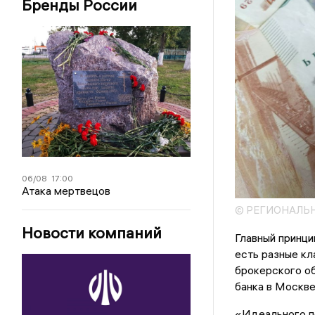
Бренды России
06/08
17:00
Атака мертвецов
© РЕГИОНАЛЬ
Новости компаний
Главный принци
есть разные кл
брокерского об
банка в Москве
«Идеального по