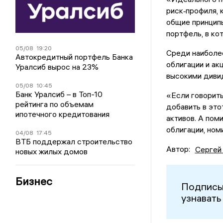
риск‑профиля, 
общие принцип
портфель, в ко
05/08
19:20
Среди наиболее
Автокредитный портфель Банка
облигации и ак
Уралсиб вырос на 23%
высокими диви
05/08
10:45
Банк Уралсиб – в Топ-10
«Если говорить
рейтинга по объемам
добавить в этот
ипотечного кредитования
активов. А пом
облигации, ном
04/08
17:45
ВТБ поддержал строительство
Автор:
Сергей
новых жилых домов
Бизнес
Подписы
узнавать