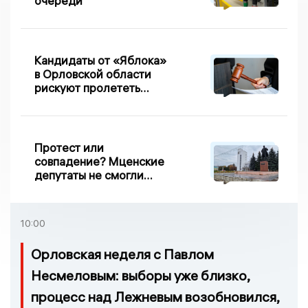
очереди
Кандидаты от «Яблока»
в Орловской области
рискуют пролететь
мимо выборов
Протест или
совпадение? Мценские
депутаты не смогли
проголосовать за новый
порядок избрания мэра
10:00
Орловская неделя с Павлом
Несмеловым: выборы уже близко,
процесс над Лежневым возобновился,