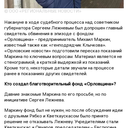
© ООО «РЕГИОНАЛЬНЫЕ НОВОСТИ»
Накануне в ходе судебного процесса над советником
губернатора Сергеем Лежневым был допрошен главный
свидетель обвинения в эпизоде с фондом
«Орловщина» - предприниматель Михаил Маркин,
известный также как «генподрядчик Клычкова».
«Орловские новости» подготовили пересказ показаний
Маркина по ключевым вопросам. Материал является не
стенограммой, а краткой выдержкой из показаний.
Кроме того, некоторые детали звучали на процессе
ранее в показаниях других свидетелей.
Кто создал благотворительный фонд «Орловщина»?
Давние знакомые Маркина по его просьбе, но по
инициативе Сергея Лежнева.
Маркину фонд был не нужен, но после обсуждения идеи
с друзьями Рябко и Кветкаускасом было принято
решение не отказывать Лежневу. Учредителями стали
Кветкаускас и Овчаров, председателем – Евстюгина.