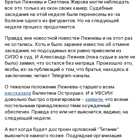
Братья Лежневы и Светлана Жирова могли наблюдать
все это только из окон своих камер. Судебные
заседания на этой неделе были перенесены из-за
болезни одного из фигурантов. Но на следующей
неделе процесс продолжится.
Правда, вне новостной повестки Лежневы и на этот раз
не остались. Хоть и было заранее известно об отмене
заседания, но подсудимых все равно привозили из
СИЗО в суд. И Александр Лежнев (пока судьи в зале не
было) заявил, что остался без матраца. Произошло это,
якобы, из-за публикаций о том, что братья, находясь в
заключении, читают Telegram-каналы.
О тяжелом положении Лежнева-старшего всем
рассказала
Валентина Остроушко. И в УФСИН
довольно быстро отреагировали -
заявили
, что всеми
постельными принадлежностями осужденный
обеспечен. Правда это или нет выяснится, видимо, на
следующей неделе.
А вот когда будет достроен орловский “Титаник”
выяснится намного позже. Подрядная организация