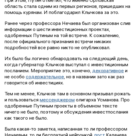
область стала одним из первых регионов, пришедших на
помощь курянам. И поблагодарил Клычкова за это.
Ранее через профессора Нечаева был организован слив
информации о шести инвестиционных проектах,
одобренных Путиным на той встрече. К сожалению,
после официального признания встречи никаких
подробностей все равно никто не опубликовал.
Их было бы логично обнародовать на следующий день,
когда губернатор Клычков выступал с инвестиционным
посланием. Мероприятие это, конечно,
декоративное
и
не особо
содержательное
, но в названии зато как раз
говорится об инвестициях.
Тем не менее, Клычков там в основном призывал рожать
и пользоваться
мессенджером
олигарха Усманова. Про
одобренные Путиным проекты в объемном тексте
ничего не было, поэтому и обсуждения инвестпослания
как такого не было.
Была какая-то заметка, написанная то ли профессором
Нечаевым, то ли бесплатной нейронкой,
пост
Калачева