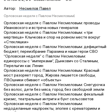
Автор:
Несмелов Павел
:
Орловская неделя с Павлом Несмеловым
Орловская неделя с Павлом Несмеловым: проводы
Ивановского и встреча новых генералов
Орловская неделя с Павлом Несмеловым: «три
мертвеца» Клычкова и спор на ровном месте вокруг
«Стекляшки»
Орловская неделя с Павлом Несмеловым: дефицитный
бюджет, переизбрание Парахина и наши герои СВО
“Орловская неделя” с Павлом Несмеловым:
единороссы с “имперками”, Дынкович со Сталиным,
Перелыгин как Ленин
Орловская неделя с Павлом Несмеловым: Красный
мост разоряет город, Жирова лишается свободы,
ПВОшники сбивают «объекты»
Орловская неделя с Павлом Несмеловым: Снегурочка
без волос, дети без мяса, город без свободной земли
Орловская неделя с Павлом Несмеловым: фекальный
кризис, театральные интриги и бунт сельсоветов
Орловская неделя с Павлом Несмеловым:
недоделанные нацпроекты, эпопея с крематорием и