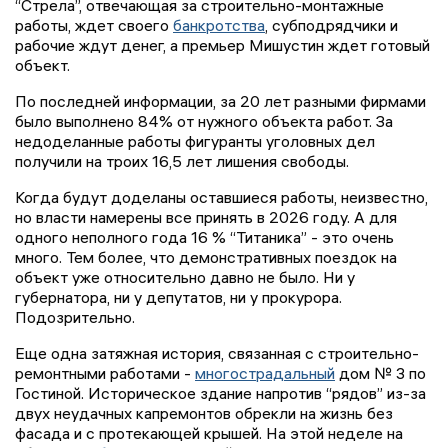
“Стрела”, отвечающая за строительно-монтажные
работы, ждет своего
банкротства
, субподрядчики и
рабочие ждут денег, а премьер Мишустин ждет готовый
объект.
По последней информации, за 20 лет разными фирмами
было выполнено 84% от нужного объекта работ. За
недоделанные работы фигуранты уголовных дел
получили на троих 16,5 лет лишения свободы.
Когда будут доделаны оставшиеся работы, неизвестно,
но власти намерены все принять в 2026 году. А для
одного неполного года 16 % “Титаника” - это очень
много. Тем более, что демонстративных поездок на
объект уже относительно давно не было. Ни у
губернатора, ни у депутатов, ни у прокурора.
Подозрительно.
Еще одна затяжная история, связанная с строительно-
ремонтными работами -
многострадальный
дом № 3 по
Гостиной. Историческое здание напротив “рядов” из-за
двух неудачных капремонтов обрекли на жизнь без
фасада и с протекающей крышей. На этой неделе на