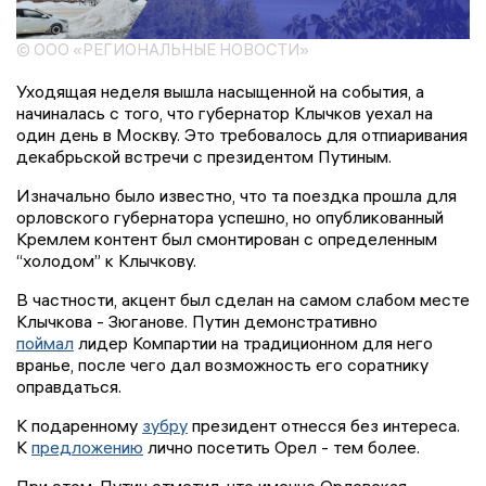
© ООО «РЕГИОНАЛЬНЫЕ НОВОСТИ»
Уходящая неделя вышла насыщенной на события, а
начиналась с того, что губернатор Клычков уехал на
один день в Москву. Это требовалось для отпиаривания
декабрьской встречи с президентом Путиным.
Изначально было известно, что та поездка прошла для
орловского губернатора успешно, но опубликованный
Кремлем контент был смонтирован с определенным
“холодом” к Клычкову.
В частности, акцент был сделан на самом слабом месте
Клычкова - Зюганове. Путин демонстративно
поймал
лидер Компартии на традиционном для него
вранье, после чего дал возможность его соратнику
оправдаться.
К подаренному
зубру
президент отнесся без интереса.
К
предложению
лично посетить Орел - тем более.
При этом, Путин отметил, что именно Орловская