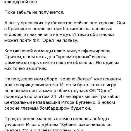
как дурной сон.
Пока забыть не получается.
А вот у орловских футболистов сейчас все хорошо. Они
в Крымске и, после потери большинства основных
игроков, от них ничего не ждут. И такая обстановка
может пойти ФК “Орел” на пользу.
Костяк новой команды плюс-минус сформирован.
Причем, в нем есть два “просмотровых” игрока,
фамилии которых никто пока не объявлял. Но один из
них точно защитник.
На предсезонном сборе “зелено-белые” уже провели
два товарищеских матча. И, если брать только игру
основными составами, в обоих случаях ФК “Орел”
побеждал со счетом 2:1. Из четырех мячей три забил
центральный нападающий Игорь Бугаенко. В новом
сезоне главным бомбардиром будет он.
Правда, после массовых замен орловцы победы
упускали. Игра с дублем “Кубани” закончилась со
счетом 2:2, а с “Севастополем” - 3:6.