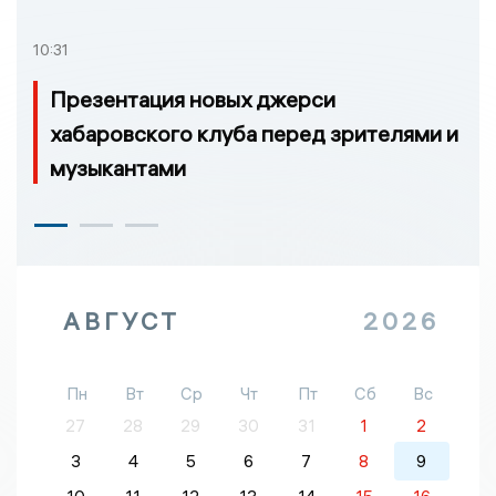
10:31
Презентация новых джерси
хабаровского клуба перед зрителями и
музыкантами
АВГУСТ
2026
Пн
Вт
Ср
Чт
Пт
Сб
Вс
27
28
29
30
31
1
2
3
4
5
6
7
8
9