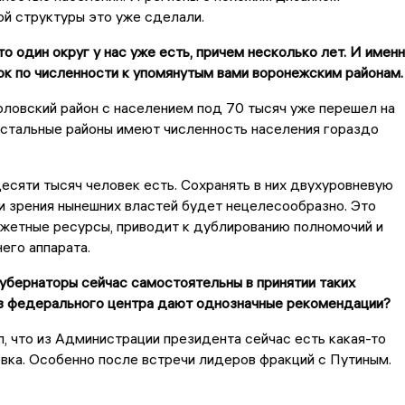
ой структуры это уже сделали.
то один округ у нас уже есть, причем несколько лет. И имен
ок по численности к упомянутым вами воронежским районам.
рловский район с населением под 70 тысяч уже перешел на
остальные районы имеют численность населения гораздо
сяти тысяч человек есть. Сохранять в них двухуровневую
и зрения нынешних властей будет нецелесообразно. Это
жетные ресурсы, приводит к дублированию полномочий и
его аппарата.
губернаторы сейчас самостоятельны в принятии таких
з федерального центра дают однозначные рекомендации?
ал, что из Администрации президента сейчас есть какая-то
вка. Особенно после встречи лидеров фракций с Путиным.