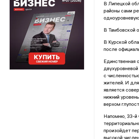
В Липецкой обл
районы сами ре
одноуровневую 
В Тамбовской о
В Курской обла
после официал
Единственная о
двухуровневой 
с численностью
жителей. И дл
является сове
нижний уровень
верхом глупост
Напомню, 33-й
территориально
произойдет пер
высокой числен