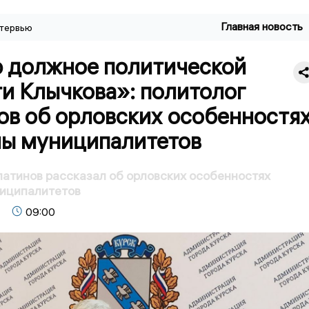
Главная новость
тервью
 должное политической
и Клычкова»: политолог
ов об орловских особенностя
ы муниципалитетов
атинов рассказал об орловских особенностях
иципалитетов
09:00