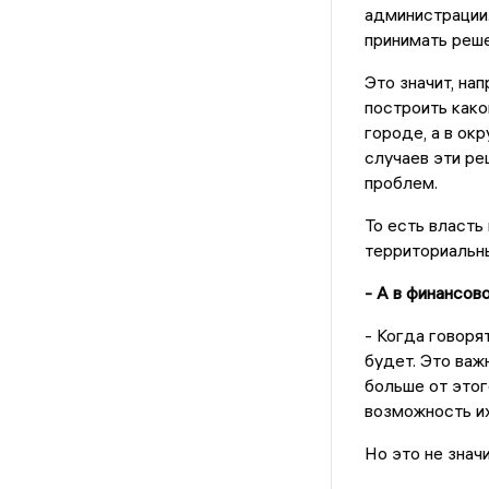
администрации.
принимать реше
Это значит, на
построить како
городе, а в ок
случаев эти ре
проблем.
То есть власть
территориальны
- А в финансов
- Когда говоря
будет. Это важ
больше от этог
возможность и
Но это не знач