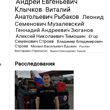
Андрей Евгеньевич
Клычков
Виталий
Анатольевич Рыбаков
Леонид
Семенович Музалевский
Геннадий Андреевич Зюганов
Алексей Николаевич Тимошин
Егор
Семенович Строев
Владимир Владимирович
Строев
Михаил Васильевич Вдовин
Руслан
Викторович Перелыгин
Вадим Александрович Тарасов
Расследования
я