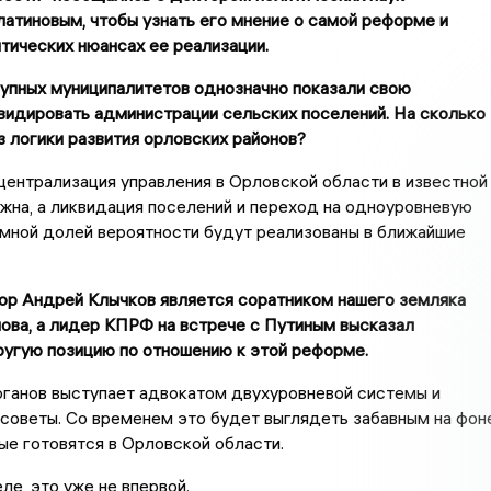
атиновым, чтобы узнать его мнение о самой реформе и
тических нюансах ее реализации.
рупных муниципалитетов однозначно показали свою
видировать администрации сельских поселений. На сколько
з логики развития орловских районов?
 централизация управления в Орловской области в известной
жна, а ликвидация поселений и переход на одноуровневую
мной долей вероятности будут реализованы в ближайшие
ор Андрей Клычков является соратником нашего земляка
ова, а лидер КПРФ на встрече с Путиным высказал
ругую позицию по отношению к этой реформе.
юганов выступает адвокатом двухуровневой системы и
советы. Со временем это будет выглядеть забавным на фон
ые готовятся в Орловской области.
ле, это уже не впервой.