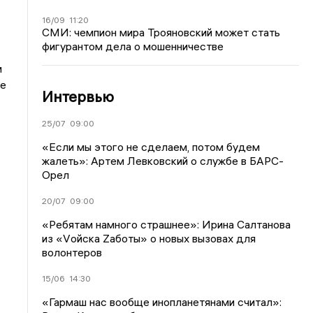
16/09
11:20
СМИ: чемпион мира Трояновский может стать
фигурантом дела о мошенничестве
м
де
Интервью
25/07
09:00
«Если мы этого не сделаем, потом будем
жалеть»: Артем Левковский о службе в БАРС-
Орел
20/07
09:00
«Ребятам намного страшнее»: Ирина Салтанова
из «Vойска Zаботы» о новых вызовах для
волонтеров
15/06
14:30
«Гармаш нас вообще инопланетянами считал»: