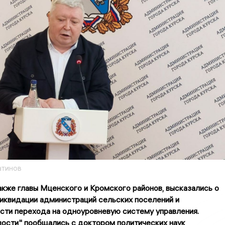
атинов
акже главы Мценского и Кромского районов, высказались о
иквидации администраций сельских поселений и
сти перехода на одноуровневую систему управления.
вости" пообщались с доктором политических наук