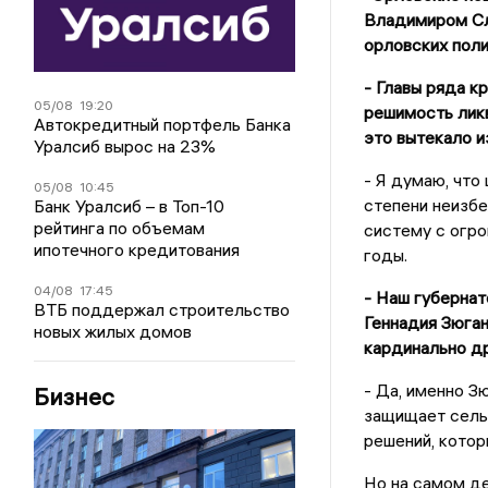
Владимиром Сл
орловских поли
- Главы ряда к
05/08
19:20
решимость лик
Автокредитный портфель Банка
это вытекало и
Уралсиб вырос на 23%
- Я думаю, что
05/08
10:45
степени неизбе
Банк Уралсиб – в Топ-10
рейтинга по объемам
систему с огро
ипотечного кредитования
годы.
04/08
17:45
- Наш губернат
ВТБ поддержал строительство
Геннадия Зюган
новых жилых домов
кардинально д
- Да, именно З
Бизнес
защищает сель
решений, котор
Но на самом де