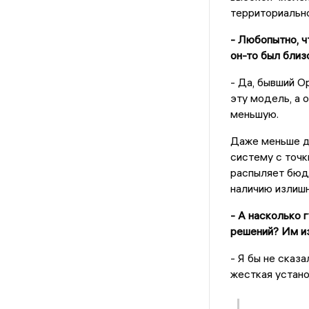
территориальн
- Любопытно, ч
он-то был близ
- Да, бывший О
эту модель, а 
меньшую.
Даже меньше де
систему с точк
распыляет бюд
наличию излишн
- А насколько 
решений? Им и
- Я бы не сказ
жесткая устано