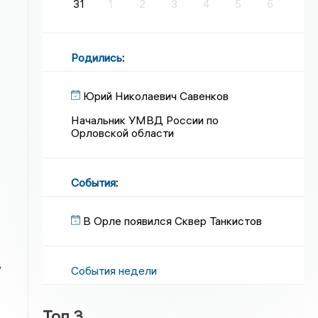
31
1
2
3
4
5
6
Родились
:
Юрий Николаевич Савенков
Начальник УМВД России по
Орловской области
События
:
В Орле появился Сквер Танкистов
В
События недели
Топ 3