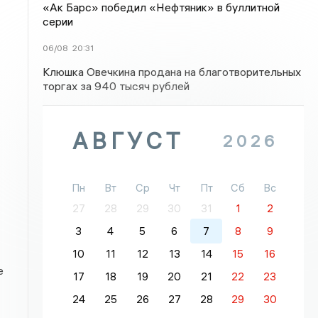
«Ак Барс» победил «Нефтяник» в буллитной
серии
06/08
20:31
Клюшка Овечкина продана на благотворительных
торгах за 940 тысяч рублей
АВГУСТ
2026
Пн
Вт
Ср
Чт
Пт
Сб
Вс
27
28
29
30
31
1
2
3
4
5
6
7
8
9
10
11
12
13
14
15
16
е
17
18
19
20
21
22
23
24
25
26
27
28
29
30