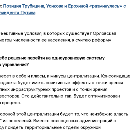
е:
Позиция Трубицина, Усикова и Ерохиной «разминулась» с
езидента Путина
бъективные условия, в которых существует Орловская
метры численности ее населения, я считаю реформу
себе решение перейти на одноуровневую систему
о управления?
несет в себе и плюсы, и минусы централизации. Консолидаци
юджета будет иметь позитивные эффекты с точки зрения
пных инфраструктурных проектов и с точки зрения
весторов. Это действительно так. Будет оптимизирован
й процесс.
ороной этой централизации будет то, что неизбежно власть
” из поселений. Вместо полноценных администраций с
удут сидеть территориальные отделы окружной