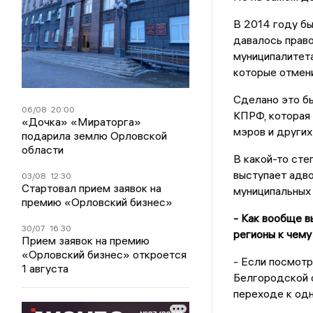
В 2014 году бы
давалось прав
муниципалитета
которые отмен
Сделано это б
06/08
20:00
КПРФ, которая 
«Дочка» «Мираторга»
мэров и других
подарила землю Орловской
области
В какой-то сте
выступает адво
03/08
12:30
Стартовал прием заявок на
муниципальных 
премию «Орловский бизнес»
- Как вообще в
30/07
16:30
регионы к чему
Прием заявок на премию
«Орловский бизнес» откроется
- Если посмотр
1 августа
Белгородской о
переходе к од