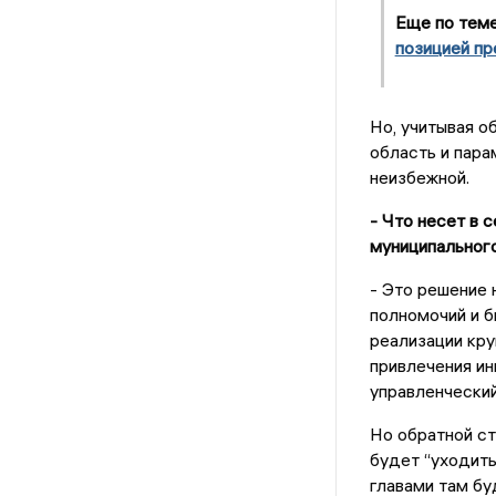
Еще по тем
позицией пр
Но, учитывая о
область и пара
неизбежной.
- Что несет в 
муниципальног
- Это решение 
полномочий и б
реализации кру
привлечения ин
управленчески
Но обратной ст
будет “уходить
главами там б