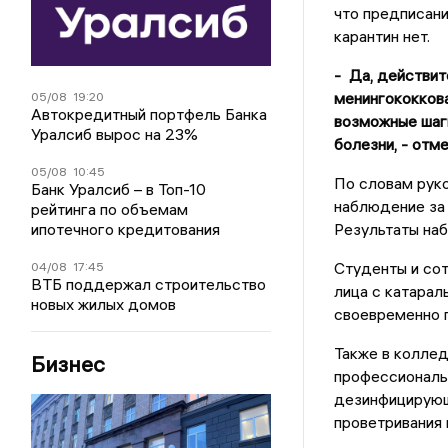
что предписани
карантин нет.
- Да, действит
менингококков
05/08
19:20
Автокредитный портфель Банка
возможные шаг
Уралсиб вырос на 23%
болезни, - отм
05/08
10:45
По словам руко
Банк Уралсиб – в Топ-10
наблюдение за 
рейтинга по объемам
ипотечного кредитования
Результаты на
Студенты и со
04/08
17:45
ВТБ поддержал строительство
лица с катарал
новых жилых домов
своевременно г
Также в колле
Бизнес
профессиональ
дезинфицирующ
проветривания