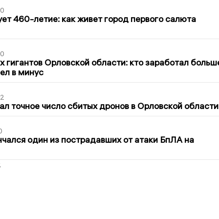
30
ет 460-летие: как живет город первого салюта
30
х гигантов Орловской области: кто заработал больш
шел в минус
02
ал точное число сбитых дронов в Орловской области
0
нчался один из пострадавших от атаки БпЛА на
2