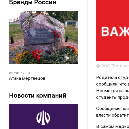
Бренды России
© ООО "Региона
06/08
17:00
Родители студ
Атака мертвецов
сообщили, что 
Несмотря на вы
Новости компаний
студенты продо
Сообщения появ
власти обратит
В самом медкол