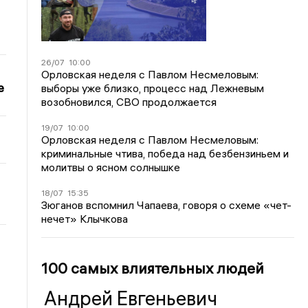
26/07
10:00
Орловская неделя с Павлом Несмеловым:
е
выборы уже близко, процесс над Лежневым
возобновился, СВО продолжается
19/07
10:00
Орловская неделя с Павлом Несмеловым:
криминальные чтива, победа над безбензиньем и
молитвы о ясном солнышке
18/07
15:35
Зюганов вспомнил Чапаева, говоря о схеме «чет-
нечет» Клычкова
100 самых влиятельных людей
Андрей Евгеньевич