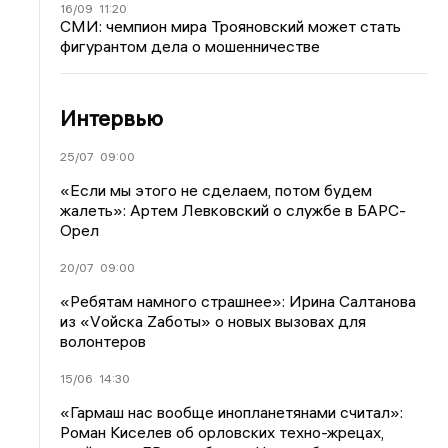
16/09
11:20
СМИ: чемпион мира Трояновский может стать
фигурантом дела о мошенничестве
Интервью
25/07
09:00
«Если мы этого не сделаем, потом будем
жалеть»: Артем Левковский о службе в БАРС-
Орел
20/07
09:00
«Ребятам намного страшнее»: Ирина Салтанова
из «Vойска Zаботы» о новых вызовах для
волонтеров
15/06
14:30
«Гармаш нас вообще инопланетянами считал»:
Роман Киселев об орловских техно-жрецах,