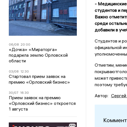
- Медицинские
студентов и пе
Важно отметит
среди остальны
добавили в уче
Студентов и ро
06/08
20:00
официальной и
«Дочка» «Мираторга»
уполномоченны
подарила землю Орловской
области
Отметим, менин
покрываютголов
03/08
12:30
Стартовал прием заявок на
может привест
премию «Орловский бизнес»
поэтому требу
30/07
16:30
Автор:
Сергей
Прием заявок на премию
«Орловский бизнес» откроется
1 августа
Коммент