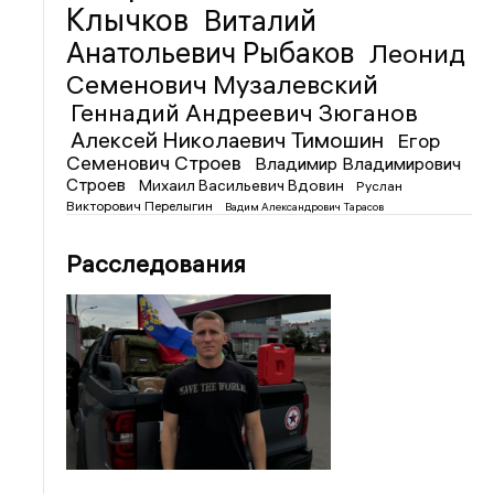
Клычков
Виталий
Анатольевич Рыбаков
Леонид
Семенович Музалевский
Геннадий Андреевич Зюганов
Алексей Николаевич Тимошин
Егор
Семенович Строев
Владимир Владимирович
Строев
Михаил Васильевич Вдовин
Руслан
Викторович Перелыгин
Вадим Александрович Тарасов
Расследования