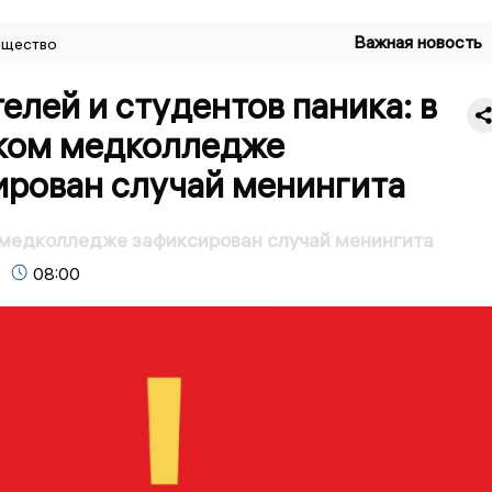
Важная новость
щество
елей и студентов паника: в
ком медколледже
ирован случай менингита
 медколледже зафиксирован случай менингита
08:00