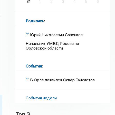
31
1
2
3
4
5
6
я
Родились
:
Юрий Николаевич Савенков
Начальник УМВД России по
Орловской области
События
:
В Орле появился Сквер Танкистов
События недели
Топ 3