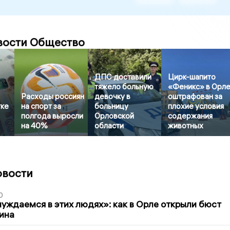
вости Общество
ДПС доставили
Цирк-шапито
тяжело больную
«Феникс» в Орл
Расходы россиян
девочку в
оштрафован за
тке
на спорт за
больницу
плохие условия
полгода выросли
Орловской
содержания
на 40%
области
животных
овости
0
уждаемся в этих людях»: как в Орле открыли бюст
ина