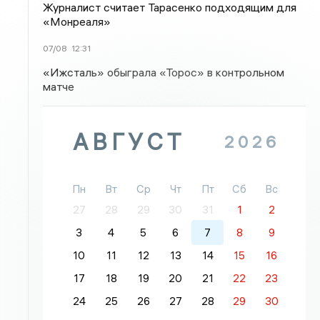
Журналист считает Тарасенко подходящим для
«Монреаля»
07/08
12:31
«Ижсталь» обыграла «Торос» в контрольном
матче
АВГУСТ
2026
Пн
Вт
Ср
Чт
Пт
Сб
Вс
27
28
29
30
31
1
2
3
4
5
6
7
8
9
10
11
12
13
14
15
16
17
18
19
20
21
22
23
24
25
26
27
28
29
30