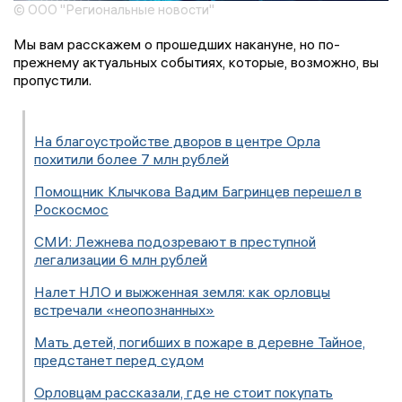
© ООО "Региональные новости"
Мы вам расскажем о прошедших накануне, но по-
прежнему актуальных событиях, которые, возможно, вы
пропустили.
На благоустройстве дворов в центре Орла
похитили более 7 млн рублей
Помощник Клычкова Вадим Багринцев перешел в
Роскосмос
СМИ: Лежнева подозревают в преступной
легализации 6 млн рублей
Налет НЛО и выжженная земля: как орловцы
встречали «неопознанных»
Мать детей, погибших в пожаре в деревне Тайное,
предстанет перед судом
Орловцам рассказали, где не стоит покупать