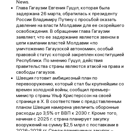
News.
Глава Гагаузии Евгения Гуцул, которая была
задержана 26 марта, обратилась к президенту
России Владимиру Путину с просьбой оказать
давление на власти Молдавии для ее скорейшего
освобождения. В обращении глава Гагаузии
заявляет, что ее задержание является звеном в
цепи кампании властей Молдавии «по
уничтожению Гагаузской автономии», особый
правовой статус которой закреплен конституцией
Республики. По мнению Гуцул, действия
правительства страны являются атакой на права и
свободы гагаузов.
Швеция готовит амбициозный план по
перевооружению, который стал бы крупнейшим со
времен холодной войны, сообщил премьер-
министр страны Ульф Кристерссон на своей
странице в X. В соответствии с представленным
планом Швеция намерена увеличить оборонные
расходы до 3,5% от ВВП к 2030 г. Кроме того,
начиная с 2025 г. страна планирует закупку
вооружений на сумму $2,5 млрл с поставками в
2026–2028 гг. Среди планируемых закупок –