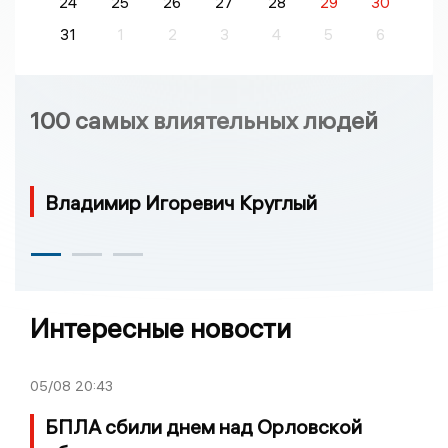
24
25
26
27
28
29
30
31
1
2
3
4
5
6
100 самых влиятельных людей
Владимир Игоревич Круглый
Интересные новости
05/08
20:43
БПЛА сбили днем над Орловской