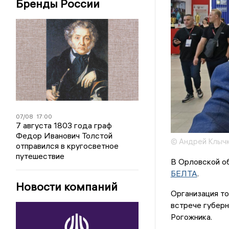
Бренды России
07/08
17:00
7 августа 1803 года граф
Федор Иванович Толстой
© Андрей Клыч
отправился в кругосветное
путешествие
В Орловской о
БЕЛТА
.
Новости компаний
Организация т
встрече губер
Рогожника.