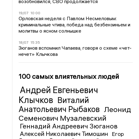
возобновился, СВО продолжается
19/07
10:00
Орловская неделя с Павлом Несмеловым:
криминальные чтива, победа над безбензиньем и
молитвы о ясном солнышке
18/07
15:35
Зюганов вспомнил Чапаева, говоря о схеме «чет-
нечет» Клычкова
100 самых влиятельных людей
Андрей Евгеньевич
Клычков
Виталий
Анатольевич Рыбаков
Леонид
Семенович Музалевский
Геннадий Андреевич Зюганов
Алексей Николаевич Тимошин
Егор