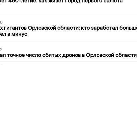
ет 460-летие: как живет город первого салюта
30
х гигантов Орловской области: кто заработал больш
шел в минус
02
ал точное число сбитых дронов в Орловской области
2