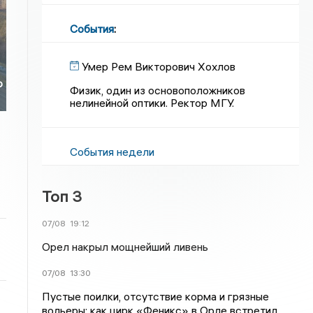
События
:
Умер Рем Викторович Хохлов
о
Физик, один из основоположников
нелинейной оптики. Ректор МГУ.
События недели
Топ 3
07/08
19:12
Орел накрыл мощнейший ливень
07/08
13:30
Пустые поилки, отсутствие корма и грязные
вольеры: как цирк «Феникс» в Орле встретил