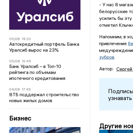
- У нас 8 мага
белорусские то
усилить бы эту
отметил Клычк
Напомним, в х
05/08
19:20
привлечение
бе
Автокредитный портфель Банка
Уралсиб вырос на 23%
медучреждений
зубров
.
05/08
10:45
Банк Уралсиб – в Топ-10
Автор:
Сергей
рейтинга по объемам
ипотечного кредитования
04/08
17:45
Подписы
ВТБ поддержал строительство
узнавать
новых жилых домов
Бизнес
Другие но