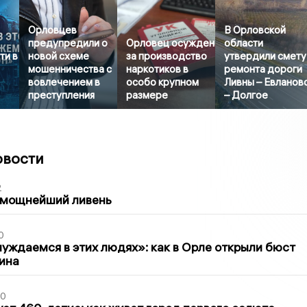
Орловцев
В Орловской
предупредили о
Орловец осужден
области
ти в
новой схеме
за производство
утвердили смету
мошенничества с
наркотиков в
ремонта дороги
вовлечением в
особо крупном
Ливны – Евланов
преступления
размере
– Долгое
овости
2
 мощнейший ливень
0
уждаемся в этих людях»: как в Орле открыли бюст
ина
30