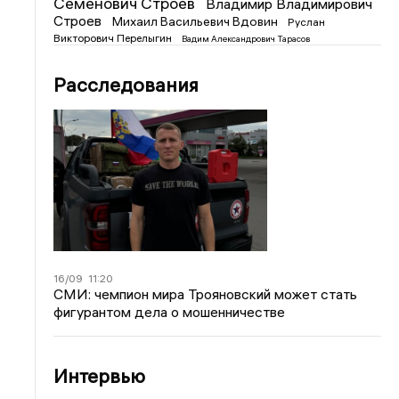
Семенович Строев
Владимир Владимирович
Строев
Михаил Васильевич Вдовин
Руслан
Викторович Перелыгин
Вадим Александрович Тарасов
Расследования
16/09
11:20
СМИ: чемпион мира Трояновский может стать
фигурантом дела о мошенничестве
Интервью