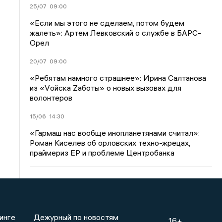
25/07
09:00
«Если мы этого не сделаем, потом будем
жалеть»: Артем Левковский о службе в БАРС-
Орел
20/07
09:00
«Ребятам намного страшнее»: Ирина Салтанова
из «Vойска Zаботы» о новых вызовах для
волонтеров
15/06
14:30
«Гармаш нас вообще инопланетянами считал»:
Роман Киселев об орловских техно-жрецах,
праймериз ЕР и проблеме Центробанка
инге
Дежурный по новостям
16+