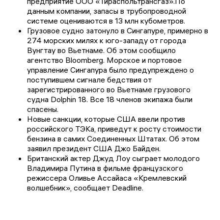
предприятие ООО «Тираспольтрансгаз».По
данным компании, запасы в трубопроводной
системе оцениваются в 13 млн кубометров.
Грузовое судно затонуло в Сингапуре, примерно в
274 морских милях к юго-западу от города
Вунгтау во Вьетнаме. Об этом сообщило
агентство Bloomberg. Морское и портовое
управление Сингапура было предупреждено о
поступившем сигнале бедствия от
зарегистрированного во Вьетнаме грузового
судна Dolphin 18. Все 18 членов экипажа были
спасены.
Новые санкции, которые США ввели против
российского ТЭКа, приведут к росту стоимости
бензина в самих Соединенных Штатах. Об этом
заявил президент США Джо Байден.
Британский актер Джуд Лоу сыграет молодого
Владимира Путина в фильме французского
режиссера Оливье Ассайаса «Кремлевский
волшебник», сообщает Deadline.