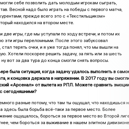
 могли себе позволить дать молодым игрокам сыграть,
тав. Весной надо было играть на победы с первого матча,
курентами, прежде всего это с «Текстильщиком»
торый находился на втором месте.
 две игры, где мы уступали по ходу встречи, и потом их
аю эти игры переломными. После этого забуксовал
стал терять очки, и я уже тогда понял, что мы вышли на
ю. Хотели поскорее решить задачу, за пять или за шесть
, ну вот за два тура до конца смогли снять вопросы.
ере была ситуация, когда задачу удалось выполнить в само
та, и концовка держала в напряжении. В 2017 году вы смогл
ский «Арсенал» от вылета из РПЛ. Можете сравнить эмоци
 с сегодняшними?
ного разные потому, что там ты ощущал, что находишься н
 а здесь была борьба всё-таки за первое место. Более
жение ощущалось, бороться за первое место во Второй лиг
тнее, чем бороться за выживание в нашем элитном дивизионе