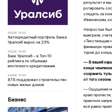
результат и мы
ротировать сос
следить за кон
Ивановским, ко
Непростые были
05/08
19:20
выиграли, счит
Автокредитный портфель Банка
«Текстильщик», 
Уралсиб вырос на 23%
финишную пряму
05/08
10:45
туров до конца
Банк Уралсиб – в Топ-10
рейтинга по объемам
— В вашей карь
ипотечного кредитования
конце чемпиона
сохранить туль
04/08
17:45
от того сезона
ВТБ поддержал строительство
новых жилых домов
— Ощущения нем
краю пропасти,
Бизнес
приятное напря
всё равно прия