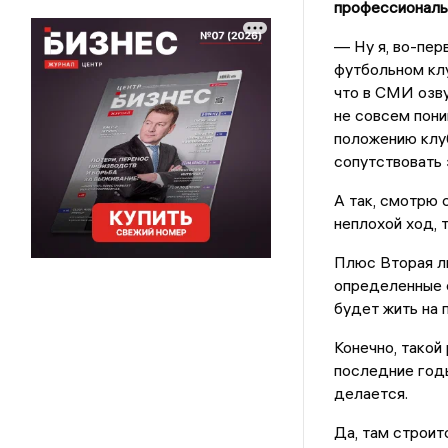
профессиональ
— Ну я, во-пер
футбольном клу
что в СМИ озву
не совсем пони
положению клуб
сопутствовать 
А так, смотрю 
неплохой ход, 
Плюс Вторая ли
определенные с
будет жить на
Конечно, такой
последние годы
делается.
Да, там строит