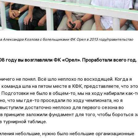
а Александра Козлова с болельщиками ФК Орел в 2013 году/правительство
08 году вы возглавляли ФК «Орел». Проработали всего год.
ничего не понял. Всё шло неплохо по восходящей. Когда я
, команда шла на пятом месте в КФК, представляете, что это
. Подготовки не было в общем-то, мы на ходу набирали как-т
но, что мы где-то проседали по ходу чемпионата, но я
 выступили достаточно неплохо для первого сезона во
 в принципе заложили фундамент для того, чтобы бороться з
в турнирной таблице.
иления небольшие, нужно было небольшие организационные