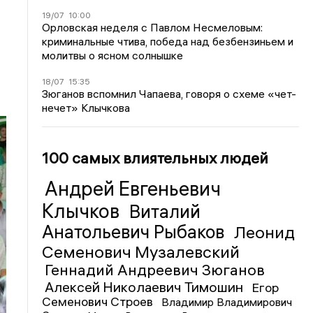
19/07
10:00
Орловская неделя с Павлом Несмеловым:
криминальные чтива, победа над безбензиньем и
молитвы о ясном солнышке
18/07
15:35
Зюганов вспомнил Чапаева, говоря о схеме «чет-
нечет» Клычкова
100 самых влиятельных людей
Андрей Евгеньевич
Клычков
Виталий
Анатольевич Рыбаков
Леонид
Семенович Музалевский
Геннадий Андреевич Зюганов
Алексей Николаевич Тимошин
Егор
Семенович Строев
Владимир Владимирович