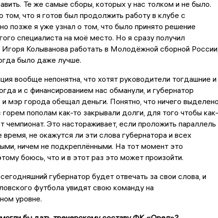
вить. Те же самые сборы, которых у нас толком и не было.
о том, что я готов был продолжить работу в клубе с
но позже я уже узнал о том, что было принято решение
гого специалиста на моё место. Но я сразу получил
т Игоря Колыванова работать в Молодёжной сборной России
тогда было даже лучше.
ция вообще непонятна, что хотят руководители тогдашние и
огда и с финансированием нас обманули, и губернатор
 и мэр города обещал деньги. Понятно, что ничего выделен
с горем пополам как-то закрывали долги, для того чтобы как
от чемпионат. Это настораживает, если проложить параллель
 время, не окажутся ли эти слова губернатора и всех
ыми, ничем не подкреплёнными. На тот момент это
тому боюсь, что и в этот раз это может произойти.
 сегодняшний губернатор будет отвечать за свои слова, и
ловского футбола увидят свою команду на
ном уровне.
 могли бы дать тренерскому составу ФК «Орел»?