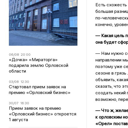
Есть схожесть 
большая разница
по-человечески
конечно, урове
— Какая цель 
она будет сфо
— Нам нужно се
06/08
20:00
«Дочка» «Мираторга»
направлении мы
подарила землю Орловской
поэтому уже се
области
сезоне в грязь
объявить, кака
03/08
12:30
сказать, что эт
Стартовал прием заявок на
премию «Орловский бизнес»
создать некий 
возможно, пере
30/07
16:30
Прием заявок на премию
— Что ж, желае
«Орловский бизнес» откроется
к орловским но
1 августа
«Орел» поставл