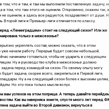
в том, что и там, и там мы выполнили поставленную задачу, н
 в том, что там этого не оценили. Откровенно, скажем так, 
 не оценили, а здесь все радуются, поздравляют от души. Н
нь Второй лиги и Премьер-лиги отличается по классу.
перед «Ленинградцем» стоит на следующий сезон? Или же
рмирована только в межсезонье?
рьёзно укреплять состав, можно сказать, что в этом
 уже начали работу. Перерыв будет совсем небольшой,
йчас начинаем готовиться, чтобы не ударить в следующем
 лицом. Ну и руководство клуба в межсезонье должно
я задача перед командой на сезон. По своему опыту могу
о будет задача, скорее всего, закрепиться в Первой лиге,
плацдарм. Ну а на следующий сезон более к высоким целям,
йдём. Но это пока только мысли вслух.
м вам успехов на этом поприще. А теперь давайте перейде
востям. Как вы наверняка знаете, спустя много лет перед Ф
ена задача выйти во Второй дивизион, вернуться в