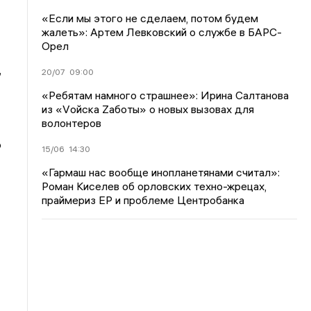
«Если мы этого не сделаем, потом будем
жалеть»: Артем Левковский о службе в БАРС-
Орел
,
20/07
09:00
«Ребятам намного страшнее»: Ирина Салтанова
из «Vойска Zаботы» о новых вызовах для
волонтеров
о
15/06
14:30
-
«Гармаш нас вообще инопланетянами считал»:
Роман Киселев об орловских техно-жрецах,
праймериз ЕР и проблеме Центробанка