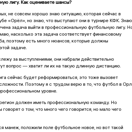
ную лигу. Как оцениваете шансы?
вых, не совсем хорошо знаю ситуацию, которая сейчас в
бе «Орёл», но знаю, что выступают они в турнире КФК. Знаю
чена задача выйти в профессиональную футбольную лигу. Н
маю, насколько эта задача соответствует финансовому
а, поэтому есть много нюансов, которые должны
этой задаче.
слежу за выступлениями, они набрали действительно
тут вопрос — хватит ли их на такую длинную дистанцию.
га сейчас будет реформироваться, это тоже вызовет
ложности. Поэтому я с трудом верю в то, что футбол в Орл
 профессиональном уровне.
 регион должен иметь профессиональную команду. Но
 говорят о том, что много чего говорится, но мало чего
ся манеж, положили поле футбольное новое, но вот такой