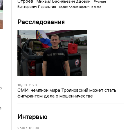
Строев
Михаил Васильевич Вдовин
Руслан
Викторович Перелыгин
Вадим Александрович Тарасов
Расследования
16/09
11:20
о
СМИ: чемпион мира Трояновский может стать
фигурантом дела о мошенничестве
а
Интервью
25/07
09:00