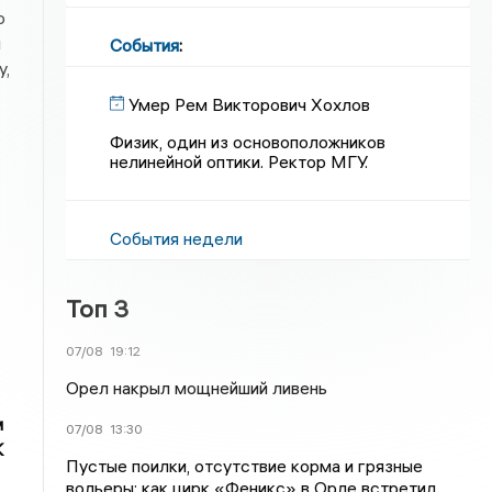
о
и
События
:
у,
Умер Рем Викторович Хохлов
Физик, один из основоположников
нелинейной оптики. Ректор МГУ.
События недели
Топ 3
07/08
19:12
Орел накрыл мощнейший ливень
м
07/08
13:30
К
Пустые поилки, отсутствие корма и грязные
вольеры: как цирк «Феникс» в Орле встретил