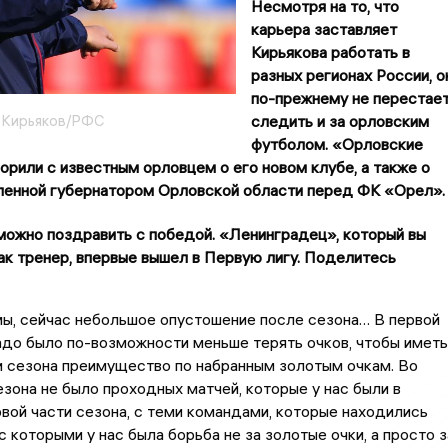
Несмотря на то, что
карьера заставляет
Кирьякова работать в
разных регионах России, о
по-прежнему не перестае
 Кирьяков/РФС
следить и за орловским
футболом. «Орловские
орили с известным орловцем о его новом клубе, а также о
вленной губернатором Орловской области перед ФК «Орел».
можно поздравить с победой. «Ленинградец», который вы
ак тренер, впервые вышел в Первую лигу. Поделитесь
ы, сейчас небольшое опустошение после сезона… В первой
адо было по-возможности меньше терять очков, чтобы иметь
и сезона преимущество по набранным золотым очкам. Во
езона не было проходных матчей, которые у нас были в
вой части сезона, с теми командами, которые находились
с которыми у нас была борьба не за золотые очки, а просто з