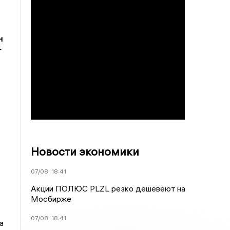
н
т
Новости экономики
07/08
18:41
Акции ПОЛЮС PLZL резко дешевеют на
Мосбирже
07/08
18:41
а