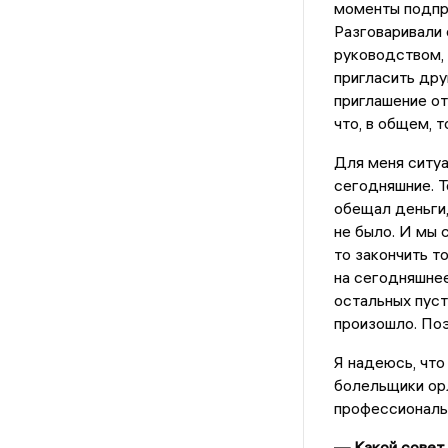
моменты подпра
Разговаривали 
руководством, 
пригласить дру
приглашение о
что, в общем, 
Для меня ситуа
сегодняшние. Т
обещал деньги,
не было. И мы 
то закончить т
на сегодняшнее
остальных пуст
произошло. Поэ
Я надеюсь, что
болельщики ор
профессиональ
— Какой совет