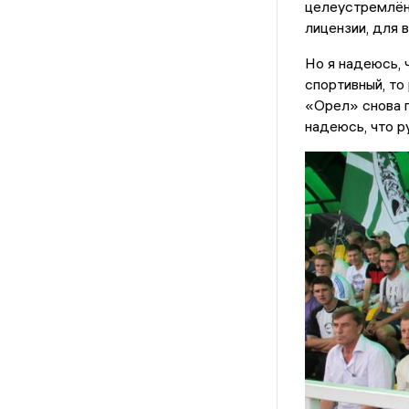
целеустремлённ
лицензии, для 
Но я надеюсь, 
спортивный, то
«Орел» снова 
надеюсь, что р