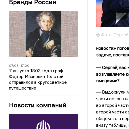
Бренды России
© Фото: Сергей
новости» погов
задаче, поста
07/08
17:00
— Сергей, вас 
7 августа 1803 года граф
возглавляете к
Федор Иванович Толстой
эмоциями?
отправился в кругосветное
путешествие
— Выдохнули м
части сезона н
Новости компаний
во второй част
второй части с
общем-то в пер
внизу таблицы, 