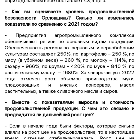
оприходованном весе составляет 48,4 ц/га.
- Как вы оцениваете уровень продовольственной
безопасности Орловщины? Сильно ли изменились
показатели по сравнению с 2021 годом?
- Предприятия агропромышленного комплекса
обеспечивают регион по основным видам продукции.
Обеспеченность региона по зерновым и зернобобовым
культурам составляет 250%, по картофелю – 250 %, по
мясу (в убойном весе) – 260 %, по молоку – 114%, по
сахару – 966%, по крупам – 420%, по муке – 840 %, по
растительному маслу – 1680%. За январь-август 2022
года отмечен рост объемов производства муки,
плодоовощных и мясных консервов, масел
растительных, а также сливочного масла и сыров.
- Вместе с показателями выросла и стоимость
продовольственной продукции. С чем это связано и
предвидится ли дальнейший рост цен?
- Если в начале года были факторы, которые сильно
влияли на рост цен на продовольствие, то в настоящее
время ситуация стабилизировалась. Рост цен на