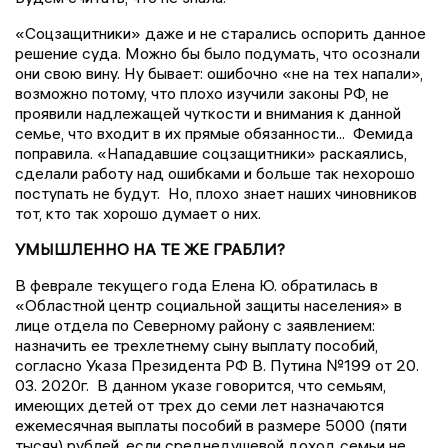
«Соцзащитники» даже и не старались оспорить данное
решение суда. Можно бы было подумать, что осознали
они свою вину. Ну бывает: ошибочно «не на тех напали»,
возможно потому, что плохо изучили законы РФ, не
проявили надлежащей чуткости и внимания к данной
семье, что входит в их прямые обязанности...
Фемида
поправила. «Нападавшие соцзащитники» раскаялись,
сделали работу над ошибками и больше так нехорошо
поступать не будут.
Но, плохо знает наших чиновников
тот, кто так хорошо думает о них.
УМЫШЛЕННО НА ТЕ ЖЕ ГРАБЛИ?
В феврале текущего года Елена Ю. обратилась в
«Областной центр социальной защиты населения» в
лице отдела по Северному району с заявлением:
назначить ее трехлетнему сыну выплату пособий,
согласно Указа Президента РФ В. Путина №199 от 20.
03. 2020г.
В данном указе говорится, что семьям,
имеющих детей от трех до семи лет назначаются
ежемесячная выплаты пособий в размере 5000 (пяти
тысяч) рублей, если среднедушевой доход семьи не