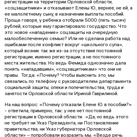
регистрации на территории Орловской области,
«соцзащитники» и отказывают Елены Ю., вернее, не ей, а
ее малолетнему сыну, в назначении выплаты пособий.
Проще говоря, у ребенка отобрали 5000 (пять тысяч)
рублей, которые ему гарантировало государство. Что
это: новое «нападение» соцзащиты на очередную
малообеспеченную семью? Или не сделана работа над
ошибками после конфликт вокруг «школьного супа»,
который возник так же из-за отсутствия постоянной
регистрации, именно регистрации, а не постоянного
места жительства. Но ведь Фемида однозначно дала
понять «нападавшим», «соцзащитникам» что они не
правы.
Тогда: «Почему? Чтобы выяснить это, мы
связались по телефону с руководителем департамента
социальной защиты, опеки и попечительства, труда и
занятости Орловской области Ириной Гаврилиной.
На наш вопрос: «Почему отказали Елене Ю. в пособии?»
- ответила, примерно, так: у нее нет постоянной
регистрации в Орловской области.
«Да, но ведь этого
не требует ни Указ Президента, ни Постановление
правительства, ни Указ губернатора Орловской
области» – попробовали возразить мы. «Везде речь