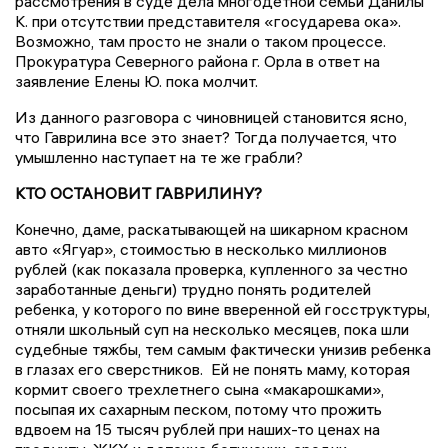
рассмотрения в суде дела многодетной семьи Данилы
К. при отсутствии представителя «государева ока».
Возможно, там просто не знали о таком процессе.
Прокуратура Северного района г. Орла в ответ на
заявление Елены Ю. пока молчит.
Из данного разговора с чиновницей становится ясно,
что Гаврилина все это знает? Тогда получается, что
умышленно наступает на те же грабли?
КТО ОСТАНОВИТ ГАВРИЛИНУ?
Конечно, даме, раскатывающей на шикарном красном
авто «Ягуар», стоимостью в несколько миллионов
рублей (как показала проверка, купленного за честно
заработанные деньги) трудно понять родителей
ребенка, у которого по вине вверенной ей госструктуры,
отняли школьный суп на несколько месяцев, пока шли
судебные тяжбы, тем самым фактически унизив ребенка
в глазах его сверстников.
Ей не понять маму, которая
кормит своего трехлетнего сына «макарошками»,
посыпая их сахарным песком, потому что прожить
вдвоем на 15 тысяч рублей при наших-то ценах на