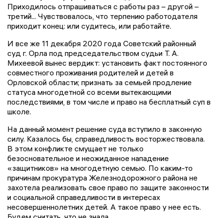
Приходилось отпрашиваться с работы раз – другой –
третий... Чувствовалось, что терпению работодателя
приходит конец: или судитесь, или работайте.
И все же 11 декабря 2020 года Советский районный
суд г. Орла под председательством судьи Т. А.
Михеевой вынес вердикт: установить факт постоянного
совместного проживания родителей и детей в
Орловской области; признать за семьей продление
статуса многодетной со всеми вытекающими
последствиями, в том числе и право на бесплатный суп в
школе.
На данный момент решение суда вступило в законную
силу. Казалось бы, справедливость восторжествовала.
В этом конфликте смущает не только
безосновательное и неожиданное нападение
«защитников» на многодетную семью. По каким-то
причинам прокуратура Железнодорожного района не
захотела реализовать свое право по защите законности
и социальной справедливости в интересах
несовершеннолетних детей. А такое право у нее есть.
Будем считать, что не знала.