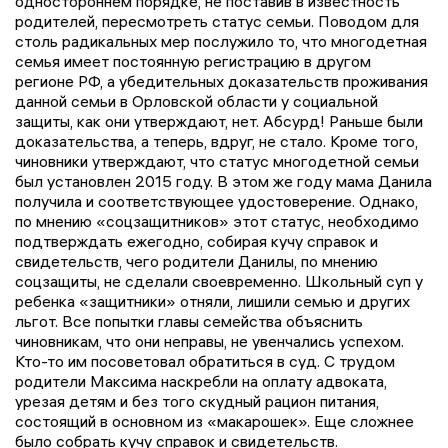
одностороннем порядке, не поставив в известность
родителей, пересмотреть статус семьи. Поводом для
столь радикальных мер послужило то, что многодетная
семья имеет постоянную регистрацию в другом
регионе РФ, а убедительных доказательств проживания
данной семьи в Орловской области у социальной
защиты, как они утверждают, нет. Абсурд! Раньше были
доказательства, а теперь, вдруг, не стало. Кроме того,
чиновники утверждают, что статус многодетной семьи
был установлен 2015 году. В этом же году мама Данила
получила и соответствующее удостоверение. Однако,
по мнению «соцзащитников» этот статус, необходимо
подтверждать ежегодно, собирая кучу справок и
свидетельств, чего родители Данилы, по мнению
соцзащиты, не сделали своевременно. Школьный суп у
ребенка «защитники» отняли, лишили семью и других
льгот. Все попытки главы семейства объяснить
чиновникам, что они неправы, не увенчались успехом.
Кто-то им посоветовал обратиться в суд. С трудом
родители Максима наскребли на оплату адвоката,
урезая детям и без того скудный рацион питания,
состоящий в основном из «макарошек». Еще сложнее
было собрать кучу справок и свидетельств.