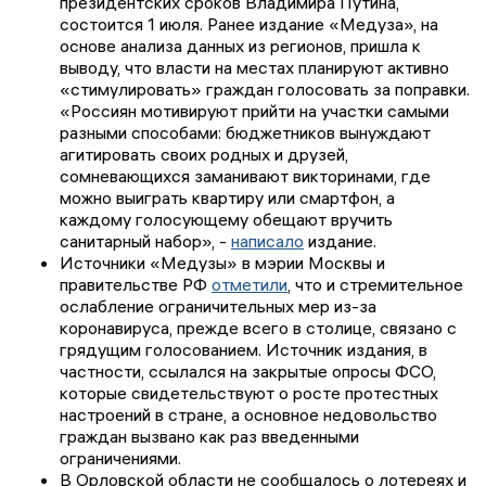
президентских сроков Владимира Путина,
состоится 1 июля. Ранее издание «Медуза», на
основе анализа данных из регионов, пришла к
выводу, что власти на местах планируют активно
«стимулировать» граждан голосовать за поправки.
«Россиян мотивируют прийти на участки самыми
разными способами: бюджетников вынуждают
агитировать своих родных и друзей,
сомневающихся заманивают викторинами, где
можно выиграть квартиру или смартфон, а
каждому голосующему обещают вручить
санитарный набор», -
написало
издание.
Источники «Медузы» в мэрии Москвы и
правительстве РФ
отметили
, что и стремительное
ослабление ограничительных мер из-за
коронавируса, прежде всего в столице, связано с
грядущим голосованием. Источник издания, в
частности, ссылался на закрытые опросы ФСО,
которые свидетельствуют о росте протестных
настроений в стране, а основное недовольство
граждан вызвано как раз введенными
ограничениями.
В Орловской области не сообщалось о лотереях и