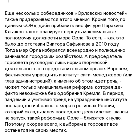
Еще несколько собеседников «Орловских новостей»
также придерживаются этого мнения. Кроме того, по
данным «ОН», дабы прибавить вес фигуре Парахина
Клычков также планирует вернуть максимальные
полномочия должности мэра Орла. То есть – как это
было до отставки Виктора Сафьянова в 2010 году.
Тогда мэр Орла избирался всенародно и полноценно
занимался городским хозяйством. А председатель
горсовета руководил лишь нормотворческой
деятельностью в представительном органе. Впрочем,
фактически упразднить институт сити-менеджеров (или
глав администраций), а именно об этом идет речь, -
может только муниципальная реформа, которая де-
факто невозможна без одобрения Кремля. В период
пандемии и учитывая тренд на упразднение института
всенародно избранного мэра в регионах России,
который складывался последнее десятилетие, шансы
на запуск такой реформы в Орле – близятся к нулю.
Поэтому, скорее всего, к выборам в горсовет все
останется на своих местах.