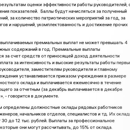
результатам оценки эффективности работы руководителей, 
ния показателей. Баллы будут начисляться за полученный
ий, за количество патриотических мероприятий за год, за
гов и нарушений, укомплектованность и достижение прочих
выплачиваемых премиальных выплат не может превышать 4
жных содержаний в год. Премиальные выплаты
я за счет средств от приносящей доход деятельности
плата за интенсивность и высокие результаты работы перв
руководителя, заместителям руководителя и главному
реждения устанавливается приказом учреждения в размере
ностного оклада и выплачивается ежемесячно в течение
щего за отчетным (за декабрь выплачивается в декабре
», - говорится в документе.
м определены должностные оклады рядовых работников
женеров, начальников отделов, специалистов и тд. Их оклад
 30 до 12 тыс. рублей. Выплаты за профессиональное
 которые они могут рассчитывать, до 15% от оклада.