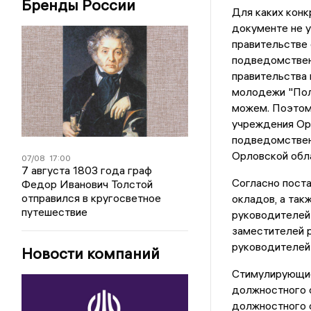
Бренды России
Для каких конк
документе не у
правительстве 
подведомствен
правительства 
молодежи "Полё
можем. Поэтом
учреждения Орл
подведомствен
Орловской обла
07/08
17:00
7 августа 1803 года граф
Согласно пост
Федор Иванович Толстой
отправился в кругосветное
окладов, а так
путешествие
руководителей 
заместителей р
руководителей 
Новости компаний
Стимулирующие
должностного о
должностного о