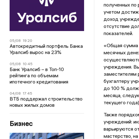
полученных по 
учетом достиже
доход учрежден
отсутствие дол
показателей.
05/08
19:20
«Общая сумма 
Автокредитный портфель Банка
Уралсиб вырос на 23%
месячных дене
осуществляютс
05/08
10:45
учреждения. Вы
Банк Уралсиб – в Топ-10
заместителям 
рейтинга по объемам
бухгалтеру уч
ипотечного кредитования
до 100 % долж
04/08
17:45
месяца, следую
ВТБ поддержал строительство
текущего года)
новых жилых домов
Также порядко
учреждений: ин
Бизнес
варьируются от
мастерство, на