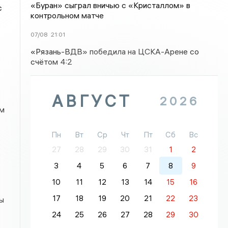
«Буран» сыграл вничью с «Кристаллом» в
с
контрольном матче
07/08
21:01
«Рязань-ВДВ» победила на ЦСКА-Арене со
счётом 4:2
АВГУСТ
2026
ым
Пн
Вт
Ср
Чт
Пт
Сб
Вс
27
28
29
30
31
1
2
3
4
5
6
7
8
9
10
11
12
13
14
15
16
17
18
19
20
21
22
23
ы
24
25
26
27
28
29
30