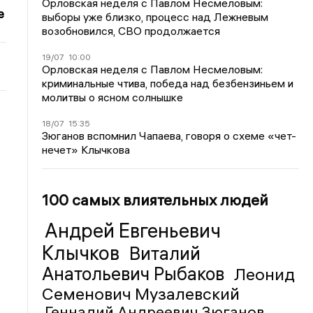
Орловская неделя с Павлом Несмеловым:
е
выборы уже близко, процесс над Лежневым
возобновился, СВО продолжается
19/07
10:00
Орловская неделя с Павлом Несмеловым:
криминальные чтива, победа над безбензиньем и
молитвы о ясном солнышке
18/07
15:35
Зюганов вспомнил Чапаева, говоря о схеме «чет-
нечет» Клычкова
100 самых влиятельных людей
Андрей Евгеньевич
Клычков
Виталий
Анатольевич Рыбаков
Леонид
Семенович Музалевский
Геннадий Андреевич Зюганов