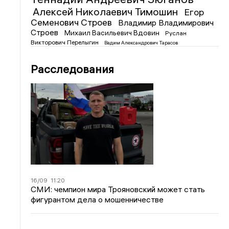
Алексей Николаевич Тимошин
Егор
Семенович Строев
Владимир Владимирович
Строев
Михаил Васильевич Вдовин
Руслан
Викторович Перелыгин
Вадим Александрович Тарасов
Расследования
16/09
11:20
СМИ: чемпион мира Трояновский может стать
фигурантом дела о мошенничестве