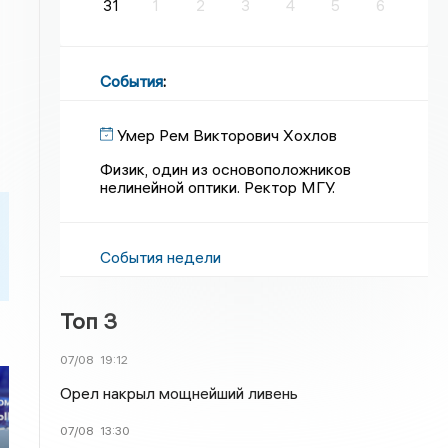
31
1
2
3
4
5
6
События
:
Умер Рем Викторович Хохлов
Физик, один из основоположников
нелинейной оптики. Ректор МГУ.
События недели
Топ 3
07/08
19:12
Орел накрыл мощнейший ливень
07/08
13:30