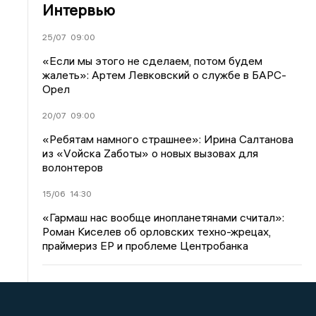
Интервью
25/07
09:00
«Если мы этого не сделаем, потом будем
жалеть»: Артем Левковский о службе в БАРС-
Орел
20/07
09:00
«Ребятам намного страшнее»: Ирина Салтанова
из «Vойска Zаботы» о новых вызовах для
волонтеров
15/06
14:30
«Гармаш нас вообще инопланетянами считал»:
Роман Киселев об орловских техно-жрецах,
праймериз ЕР и проблеме Центробанка