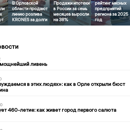
В Орловской
Продажи ипотеки
рейтинг мясных
или
области продают
в России за семь
предприятий
х
линию розлива
месяцев выросли
региона за 2025
от
KRONES за долги
на 38%
год
овости
2
 мощнейший ливень
0
уждаемся в этих людях»: как в Орле открыли бюст
ина
30
ет 460-летие: как живет город первого салюта