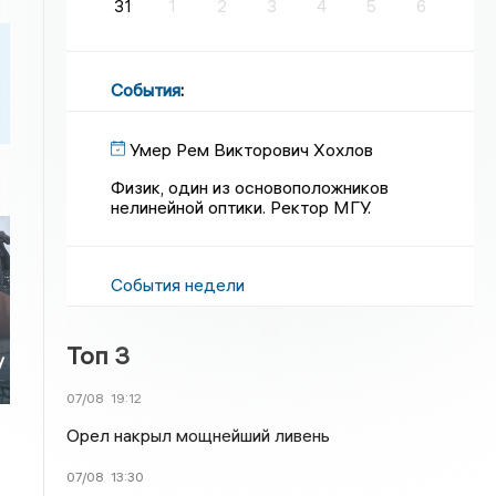
31
1
2
3
4
5
6
События
:
Умер Рем Викторович Хохлов
Физик, один из основоположников
нелинейной оптики. Ректор МГУ.
События недели
Топ 3
у
07/08
19:12
Орел накрыл мощнейший ливень
07/08
13:30