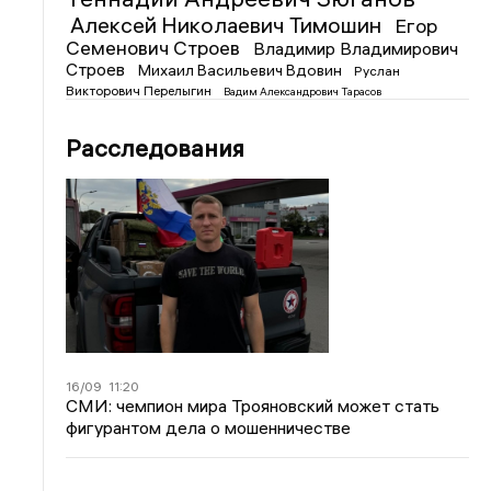
Алексей Николаевич Тимошин
Егор
Семенович Строев
Владимир Владимирович
Строев
Михаил Васильевич Вдовин
Руслан
Викторович Перелыгин
Вадим Александрович Тарасов
Расследования
16/09
11:20
СМИ: чемпион мира Трояновский может стать
фигурантом дела о мошенничестве