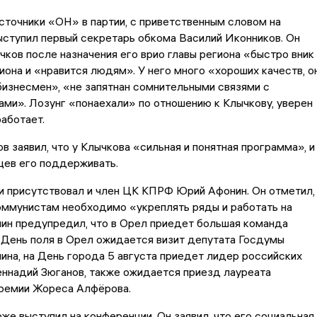
сточники «ОН» в партии, с приветственным словом на
ступил первый секретарь обкома Василий Иконников. Он
ычков после назначения его врио главы региона «быстро вник 
она и «нравится людям». У него много «хороших качеств, о
 бизнесмен», «не запятнан сомнительными связями с
ми». Лозунг «понаехали» по отношению к Клычкову, уверен
работает.
в заявил, что у Клычкова «сильная и понятная программа», и
цев его поддерживать.
и присутствовал и член ЦК КПРФ Юрий Афонин. Он отметил,
оммунистам необходимо «укреплять ряды и работать на
ин предупредил, что в Орел приедет большая команда
 День поля в Орел ожидается визит депутата Госдумы
на, на День города 5 августа приедет лидер российских
ннадий Зюганов, также ожидается приезд лауреата
ремии Жореса Алфёрова.
же выступил на конференции. Он заявил, что его социальная