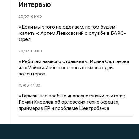
Интервью
25/07
09:00
«Если мы этого не сделаем, потом будем
жалеть»: Артем Левковский о службе в БАРС-
Орел
20/07
09:00
«Ребятам намного страшнее»: Ирина Салтанова
из «Vойска Zаботы» о новых вызовах для
волонтеров
15/06
14:30
«Гармаш нас вообще инопланетянами считал»:
Роман Киселев об орловских техно-жрецах,
праймериз ЕР и проблеме Центробанка