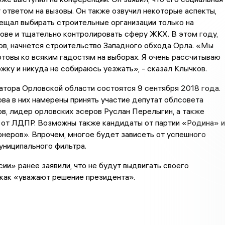
 ответом на вызовы. Он также озвучил некоторые аспекты,
ещал выбирать строительные организации только на
ове и тщательно контролировать сферу ЖКХ. В этом году,
в, начнется строительство Западного обхода Орла. «Мы
товы ко всяким гадостям на выборах. Я очень рассчитываю
жку и никуда не собираюсь уезжать», - сказал Клычков.
тора Орловской области состоятся 9 сентября 2018 года.
а в них намерены принять участие депутат облсовета
в, лидер орловских эсеров Руслан Перелыгин, а также
 от ЛДПР. Возможны также кандидаты от партии «Родина» и
неров». Впрочем, многое будет зависеть от успешного
униципального фильтра.
ии» ранее заявили, что не будут выдвигать своего
 как «уважают решение президента».