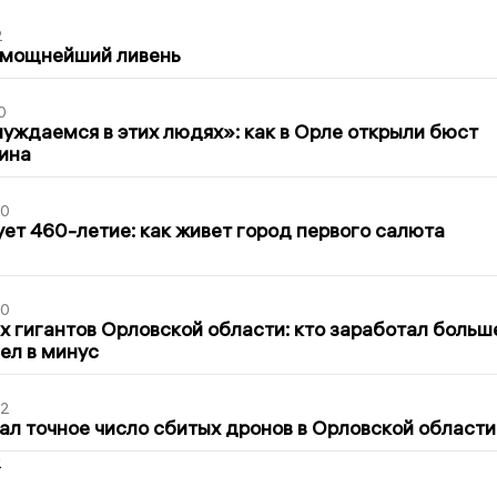
2
 мощнейший ливень
0
уждаемся в этих людях»: как в Орле открыли бюст
ина
30
ет 460-летие: как живет город первого салюта
30
х гигантов Орловской области: кто заработал больш
шел в минус
02
ал точное число сбитых дронов в Орловской области
2