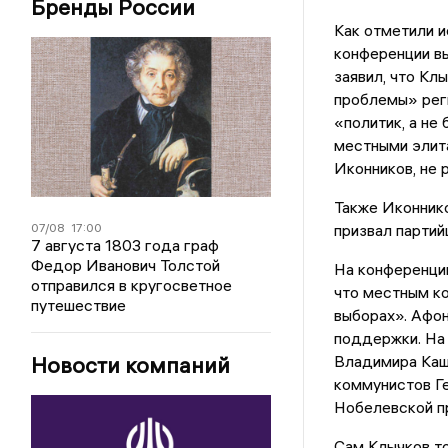
Бренды России
Как отметили и
конференции вы
заявил, что Кл
проблемы» реги
«политик, а не
местными элита
Иконников, не 
Также Иконнико
07/08
17:00
призвал партий
7 августа 1803 года граф
Федор Иванович Толстой
На конференци
отправился в кругосветное
что местным к
путешествие
выборах». Афон
поддержки. На
Новости компаний
Владимира Каши
коммунистов Ге
Нобелевской п
Сам Клычков то