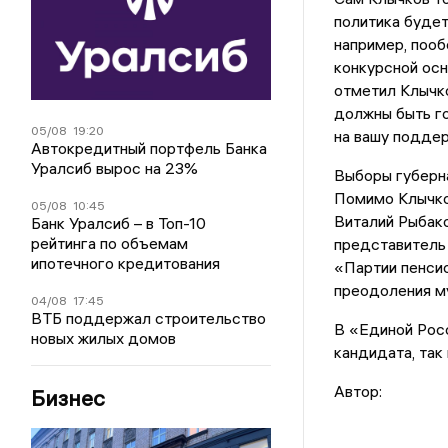
политика будет
например, пооб
конкурсной осн
отметил Клычко
должны быть го
05/08
19:20
на вашу поддер
Автокредитный портфель Банка
Уралсиб вырос на 23%
Выборы губерна
Помимо Клычков
05/08
10:45
Виталий Рыбако
Банк Уралсиб – в Топ-10
рейтинга по объемам
представитель
ипотечного кредитования
«Партии пенсио
преодоления м
04/08
17:45
ВТБ поддержал строительство
В «Единой Росс
новых жилых домов
кандидата, так
Автор:
Бизнес