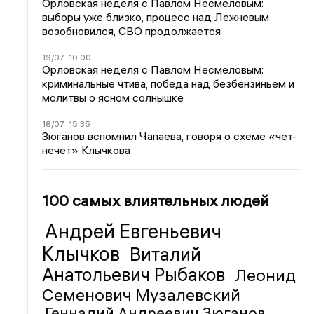
Орловская неделя с Павлом Несмеловым:
выборы уже близко, процесс над Лежневым
возобновился, СВО продолжается
19/07
10:00
Орловская неделя с Павлом Несмеловым:
криминальные чтива, победа над безбензиньем и
молитвы о ясном солнышке
18/07
15:35
Зюганов вспомнил Чапаева, говоря о схеме «чет-
нечет» Клычкова
100 самых влиятельных людей
Андрей Евгеньевич
Клычков
Виталий
Анатольевич Рыбаков
Леонид
Семенович Музалевский
Геннадий Андреевич Зюганов