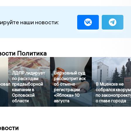
ируйте наши новости:
вости Политика
ЛДПР лидирует
Верховный суд
по расходам
рассмотрит иск
ровал
предвыборной
об отмене
В Мценске не
кампании в
регистрации
собрался кворум
Орловской
«Яблока» 10
по законопроект
области
августа
о главе города
овости