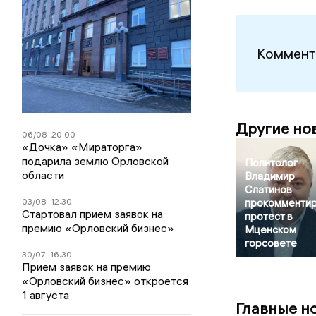
Коммент
Другие но
06/08
20:00
«Дочка» «Мираторга»
подарила землю Орловской
Политолог
области
Владимир
Слатинов
03/08
12:30
прокомменти
Стартовал прием заявок на
протест в
премию «Орловский бизнес»
Мценском
горсовете
30/07
16:30
Прием заявок на премию
«Орловский бизнес» откроется
1 августа
Главные н