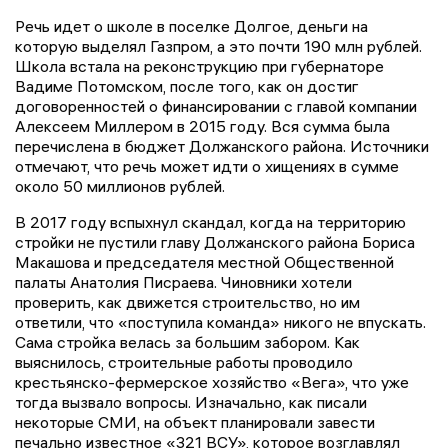
Речь идет о школе в поселке Долгое, деньги на
которую выделял Газпром, а это почти 190 млн рублей.
Школа встала на реконструкцию при губернаторе
Вадиме Потомском, после того, как он достиг
договоренностей о финансировании с главой компании
Алексеем Миллером в 2015 году. Вся сумма была
перечислена в бюджет Должанского района. Источники
отмечают, что речь может идти о хищениях в сумме
около 50 миллионов рублей.
В 2017 году вспыхнул скандал, когда на территорию
стройки не пустили главу Должанского района Бориса
Макашова и председателя местной Общественной
палаты Анатолия Писраева. Чиновники хотели
проверить, как движется строительство, но им
ответили, что «поступила команда» никого не впускать.
Сама стройка велась за большим забором. Как
выяснилось, строительные работы проводило
крестьянско-фермерское хозяйство «Вега», что уже
тогда вызвало вопросы. Изначально, как писали
некоторые СМИ, на объект планировали завести
печально известное «321 ВСУ», которое возглавлял