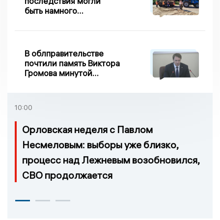
последствия могли
быть намного
серьезнее: Вдовин о
сходе песка на
Дворянке
В облправительстве
почтили память Виктора
Громова минутой
молчания
10:00
Орловская неделя с Павлом
Несмеловым: выборы уже близко,
процесс над Лежневым возобновился,
СВО продолжается