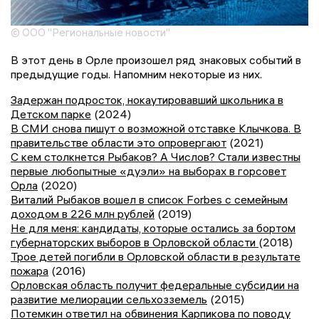
© ООО "Региональные новости"
В этот день в Орле произошел ряд знаковых событий в
предыдущие годы. Напомним некоторые из них.
Задержан подросток, нокаутировавший школьника в
Детском парке
(2024)
В СМИ снова пишут о возможной отставке Клычкова. В
правительстве области это опровергают
(2021)
С кем столкнется Рыбаков? А Числов? Стали известны
первые любопытные «дуэли» на выборах в горсовет
Орла
(2020)
Виталий Рыбаков вошел в список Forbes с семейным
доходом в 226 млн рублей
(2019)
Не для меня: кандидаты, которые остались за бортом
губернаторских выборов в Орловской области
(2018)
Трое детей погибли в Орловской области в результате
пожара
(2016)
Орловская область получит федеральные субсидии на
развитие мелиорации сельхозземель
(2015)
Потемкин ответил на обвинения Карпикова по поводу