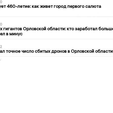
30
ет 460-летие: как живет город первого салюта
30
х гигантов Орловской области: кто заработал больш
шел в минус
02
ал точное число сбитых дронов в Орловской области
2