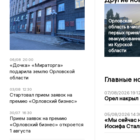
Орловская
область в чис
первых приня
эвакуированн
из Курской
области
06/08
20:00
«Дочка» «Мираторга»
подарила землю Орловской
области
Главные н
03/08
12:30
07/08/2026 19:1
Стартовал прием заявок на
Орел накрыл
премию «Орловский бизнес»
30/07
16:30
05/08/2026 14:3
Прием заявок на премию
«Мы сейчас н
«Орловский бизнес» откроется
Иосифа Стал
1 августа