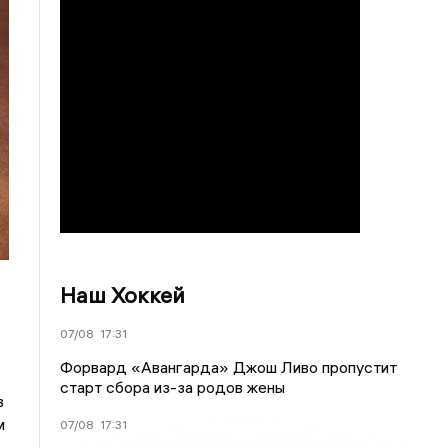
Наш Хоккей
07/08
17:31
Форвард «Авангарда» Джош Ливо пропустит
старт сбора из-за родов жены
в
м
07/08
17:31