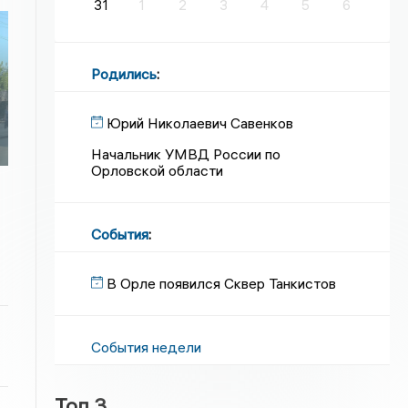
31
1
2
3
4
5
6
Родились
:
Юрий Николаевич Савенков
Начальник УМВД России по
Орловской области
События
:
В Орле появился Сквер Танкистов
События недели
Топ 3