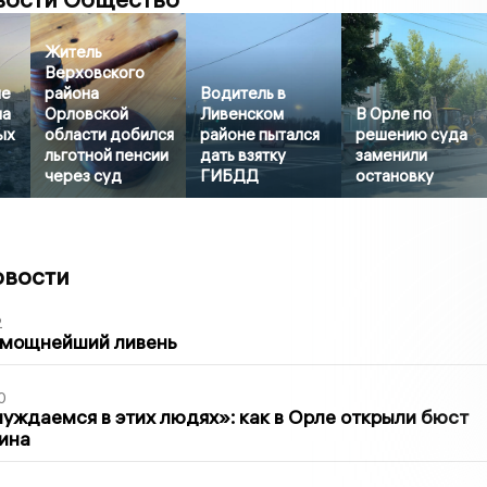
Житель
Верховского
ле
района
Водитель в
ла
Орловской
Ливенском
В Орле по
ых
области добился
районе пытался
решению суда
льготной пенсии
дать взятку
заменили
через суд
ГИБДД
остановку
овости
2
 мощнейший ливень
0
уждаемся в этих людях»: как в Орле открыли бюст
ина