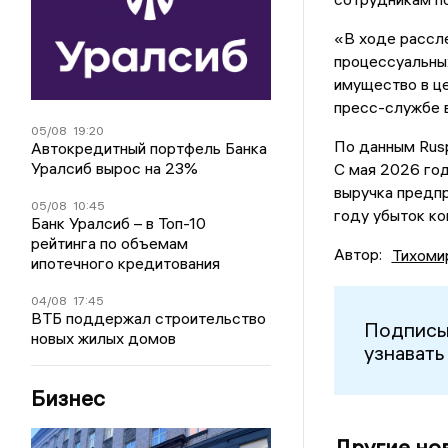
«В ходе рассл
процессуальны
имущество в це
пресс-службе 
05/08
19:20
По данным Rusp
Автокредитный портфель Банка
Уралсиб вырос на 23%
С мая 2026 го
выручка предпр
05/08
10:45
году убыток ко
Банк Уралсиб – в Топ-10
рейтинга по объемам
Автор:
Тихоми
ипотечного кредитования
04/08
17:45
ВТБ поддержал строительство
Подписы
новых жилых домов
узнавать
Бизнес
Другие но