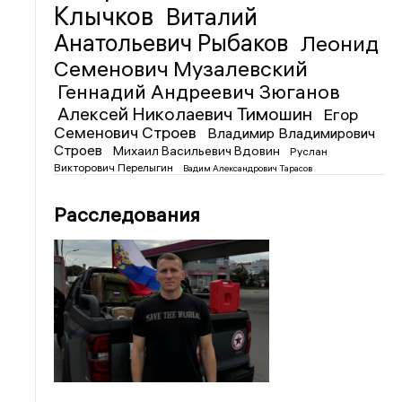
Клычков
Виталий
Анатольевич Рыбаков
Леонид
Семенович Музалевский
Геннадий Андреевич Зюганов
Алексей Николаевич Тимошин
Егор
Семенович Строев
Владимир Владимирович
Строев
Михаил Васильевич Вдовин
Руслан
Викторович Перелыгин
Вадим Александрович Тарасов
Расследования