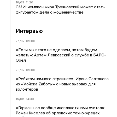
16/09
11:20
СМИ: чемпион мира Трояновский может стать
фигурантом дела о мошенничестве
Интервью
25/07
09:00
«Если мы этого не сделаем, потом будем
жалеть»: Артем Левковский о службе в БАРС-
Орел
20/07
09:00
«Ребятам намного страшнее»: Ирина Салтанова
из «Vойска Zаботы» о новых вызовах для
волонтеров
15/06
14:30
«Гармаш нас вообще инопланетянами считал»:
Роман Киселев об орловских техно-жрецах,