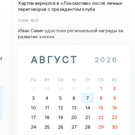
Хартли вернулся в «Локомотив» после личных
переговоров с президентом клуба
07/08
16:31
Иван Савин удостоен региональной награды за
развитие хоккея
АВГУСТ
м
2026
Пн
Вт
Ср
Чт
Пт
Сб
Вс
27
28
29
30
31
1
2
3
4
5
6
7
8
9
10
11
12
13
14
15
16
17
18
19
20
21
22
23
24
25
26
27
28
29
30