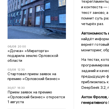
техрегламенты,
и контекста — 
текст заново, 
помнит суть ра
четырёх раз.
Автономность 
найдёт информа
вернёт готовый
06/08
20:00
мониторинг, об
«Дочка» «Мираторга»
подарила землю Орловской
На тестах, кот
области
программирова
03/08
12:30
заданий и каче
Стартовал прием заявок на
предыдущую фл
премию «Орловский бизнес»
приблизилась к
DeepSeek 3.2, 
30/07
16:30
Прием заявок на премию
«Орловский бизнес» откроется
Антон Фролов, 
1 августа
генеративного