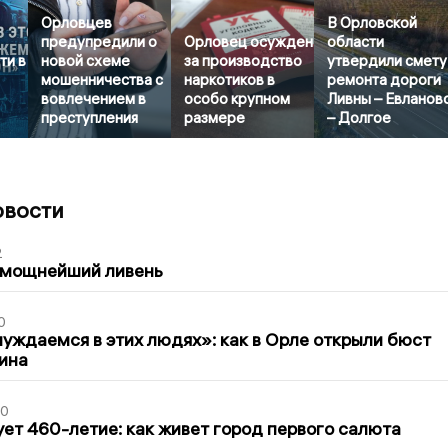
Орловцев
В Орловской
предупредили о
Орловец осужден
области
ти в
новой схеме
за производство
утвердили смету
мошенничества с
наркотиков в
ремонта дороги
вовлечением в
особо крупном
Ливны – Евланов
преступления
размере
– Долгое
овости
2
 мощнейший ливень
0
уждаемся в этих людях»: как в Орле открыли бюст
ина
30
ет 460-летие: как живет город первого салюта