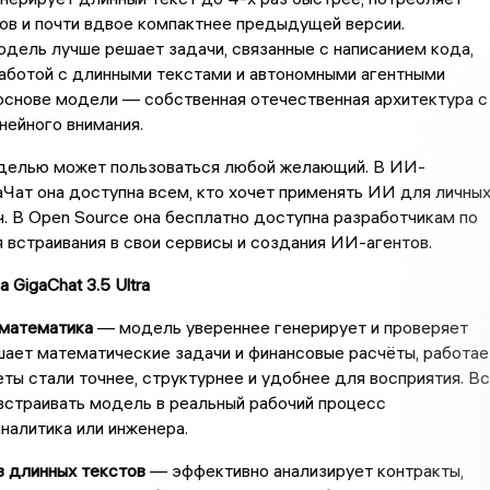
ов и почти вдвое компактнее предыдущей версии.
дель лучше решает задачи, связанные с написанием кода,
аботой с длинными текстами и автономными агентными
основе модели — собственная отечественная архитектура с
нейного внимания.
делью может пользоваться любой желающий. В ИИ-
Чат она доступна всем, кто хочет применять ИИ для личны
ч. В Open Source она бесплатно доступна разработчикам по
 встраивания в свои сервисы и создания ИИ-агентов.
 GigaChat 3.5 Ultra
 математика
— модель увереннее генерирует и проверяет
шает математические задачи и финансовые расчёты, работае
еты стали точнее, структурнее и удобнее для восприятия. В
встраивать модель в реальный рабочий процесс
аналитика или инженера.
з длинных текстов
— эффективно анализирует контракты,