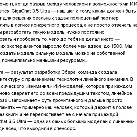
омент, когда разрыв между человеком и возможностями И
тся. GigaChat 3.5 Ultra — наш шаг к тому, каким должен быть
для решения реальных задач: полноценный партнёр,
ить в логике конкретного процесса, а не просто отвечать н
 разработать такую модель, нужно постоянно
вать и пробовать то, чего до тебя не делал никто —
их экспериментов выросло более чем вдвое, до 1500. Мы
 создать модель сильную модель можно на собственной
с принципиально меньшими ресурсами».
ltra — результат разработки Сбера: команда создала
итектуру с применением технологии линейного внимания. В
ассического «внимания» ИИ-моделей, которое при каждом
ново сверяет его со всем предыдущим текстом, линейное
раз «запоминает» суть прочитанного и дальше просто
память — примерно как человек, который держит в голове
аз книги, а не перелистывает её с начала при каждой
Chat 3.5 Ultra — одна из самых больших моделей с линейным
и всех, что выходили в опенсорс.