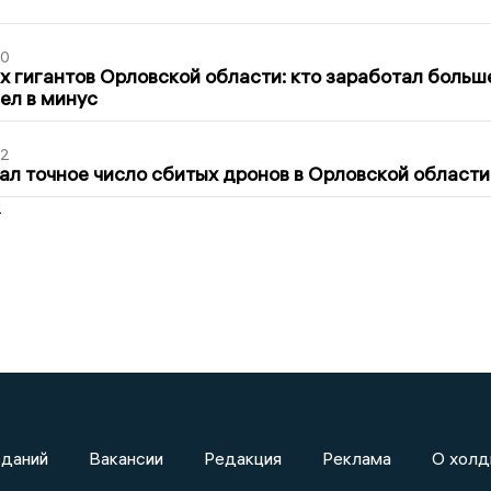
30
х гигантов Орловской области: кто заработал больш
шел в минус
02
ал точное число сбитых дронов в Орловской области
2
зданий
Вакансии
Редакция
Реклама
О холд