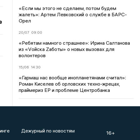
«Если мы этого не сделаем, потом будем
жалеть»: Артем Левковский о службе в БАРС-
Орел
е
20/07
09:00
«Ребятам намного страшнее»: Ирина Салтанова
из «Vойска Zаботы» о новых вызовах для
волонтеров
15/06
14:30
«Гармаш нас вообще инопланетянами считал»:
Роман Киселев об орловских техно-жрецах,
праймериз ЕР и проблеме Центробанка
инге
Дежурный по новостям
16+