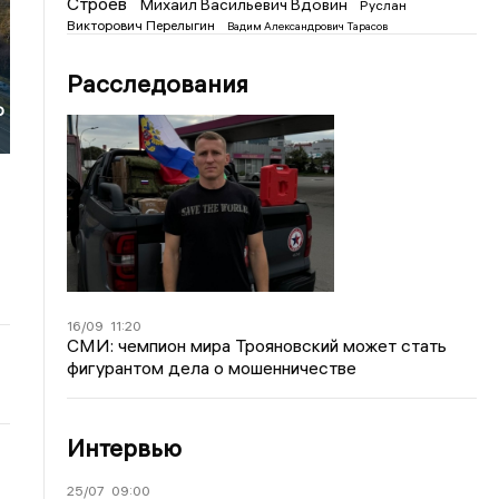
Строев
Михаил Васильевич Вдовин
Руслан
Викторович Перелыгин
Вадим Александрович Тарасов
Расследования
о
16/09
11:20
СМИ: чемпион мира Трояновский может стать
фигурантом дела о мошенничестве
Интервью
25/07
09:00