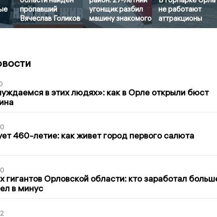
ые
пропавший
угонщик разбил
не работают
Вячеслав Голиков
машину знакомого
аттракционы
овости
0
уждаемся в этих людях»: как в Орле открыли бюст
ина
30
ет 460-летие: как живет город первого салюта
30
х гигантов Орловской области: кто заработал больш
шел в минус
02