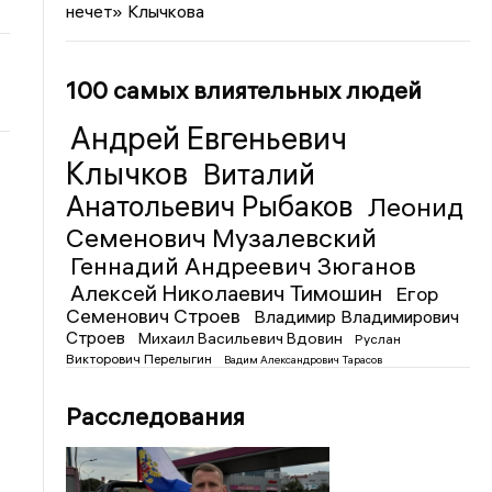
нечет» Клычкова
100 самых влиятельных людей
Андрей Евгеньевич
Клычков
Виталий
Анатольевич Рыбаков
Леонид
Семенович Музалевский
Геннадий Андреевич Зюганов
Алексей Николаевич Тимошин
Егор
Семенович Строев
Владимир Владимирович
Строев
Михаил Васильевич Вдовин
Руслан
Викторович Перелыгин
Вадим Александрович Тарасов
Расследования