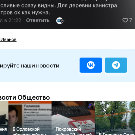
 Иванов
ируйте наши новости:
вости Общество
ния
В Орловской
Покровский
области найден
район: 27-летний
В Горпарке Орла