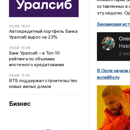
оставленных в 
эту неделю. Ор
Бензиновая ист
05/08
19:20
Автокредитный портфель Банка
Уралсиб вырос на 23%
05/08
10:45
Банк Уралсиб – в Топ-10
рейтинга по объемам
ипотечного кредитования
В Орле начали 
04/08
17:45
волейболу
ВТБ поддержал строительство
новых жилых домов
Бизнес