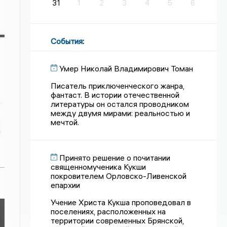
31
1
2
3
4
5
6
События
:
Умер Николай Владимирович Томан
Писатель приключенческого жанра,
фантаст. В истории отечественной
литературы он остался проводником
между двумя мирами: реальностью и
мечтой.
Принято решение о почитании
священномученика Кукши
покровителем Орловско-Ливенской
епархии
Учение Христа Кукша проповедовал в
поселениях, расположенных на
территории современных Брянской,