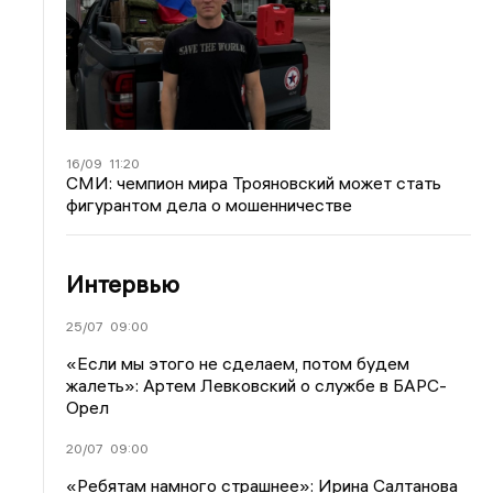
16/09
11:20
СМИ: чемпион мира Трояновский может стать
фигурантом дела о мошенничестве
Интервью
25/07
09:00
«Если мы этого не сделаем, потом будем
жалеть»: Артем Левковский о службе в БАРС-
Орел
20/07
09:00
«Ребятам намного страшнее»: Ирина Салтанова