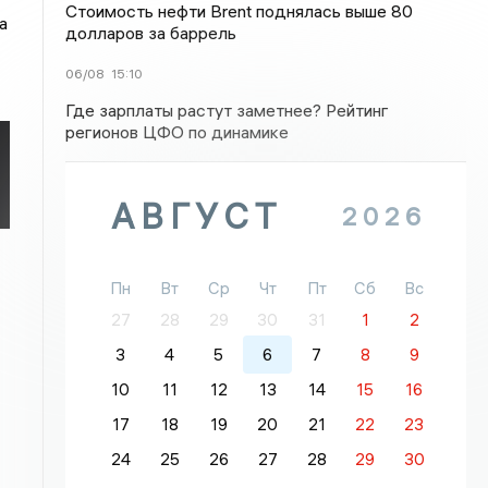
Стоимость нефти Brent поднялась выше 80
а
долларов за баррель
06/08
15:10
Где зарплаты растут заметнее? Рейтинг
регионов ЦФО по динамике
АВГУСТ
2026
Пн
Вт
Ср
Чт
Пт
Сб
Вс
27
28
29
30
31
1
2
3
4
5
6
7
8
9
10
11
12
13
14
15
16
17
18
19
20
21
22
23
24
25
26
27
28
29
30