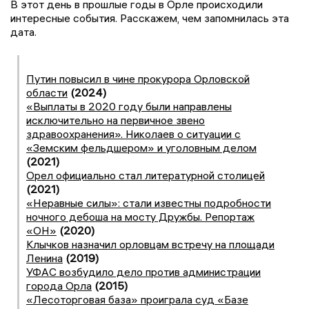
В этот день в прошлые годы в Орле происходили
интересные события. Расскажем, чем запомнилась эта
дата.
Путин повысил в чине прокурора Орловской
области
(2024)
«Выплаты в 2020 году были направлены
исключительно на первичное звено
здравоохранения». Николаев о ситуации с
«Земским фельдшером» и уголовным делом
(2021)
Орел официально стал литературной столицей
(2021)
«Неравные силы»: стали известны подробности
ночного дебоша на мосту Дружбы. Репортаж
«ОН»
(2020)
Клычков назначил орловцам встречу на площади
Ленина
(2019)
УФАС возбудило дело против администрации
города Орла
(2015)
«Лесоторговая база» проиграла суд «Базе