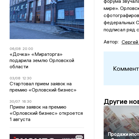
форума звучал
мире». Орловск
сфотографиров
федеральных 
подписал ряд 
Автор:
Сергей
06/08
20:00
«Дочка» «Мираторга»
подарила землю Орловской
области
Коммент
03/08
12:30
Стартовал прием заявок на
премию «Орловский бизнес»
Другие но
30/07
16:30
Прием заявок на премию
«Орловский бизнес» откроется
1 августа
Продажи ипот