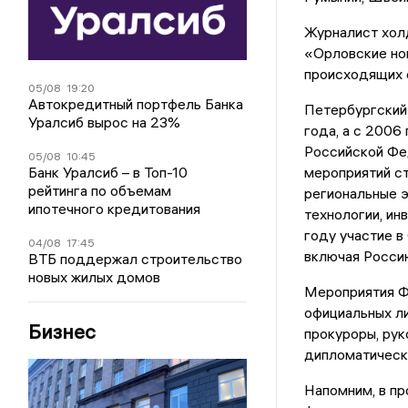
Журналист холд
«Орловские нов
происходящих с
05/08
19:20
Автокредитный портфель Банка
Петербургский
Уралсиб вырос на 23%
года, а с 2006
Российской Фе
05/08
10:45
Банк Уралсиб – в Топ-10
мероприятий ст
рейтинга по объемам
региональные 
ипотечного кредитования
технологии, ин
году участие в
04/08
17:45
включая Росси
ВТБ поддержал строительство
новых жилых домов
Мероприятия Ф
официальных ли
Бизнес
прокуроры, рук
дипломатически
Напомним, в пр