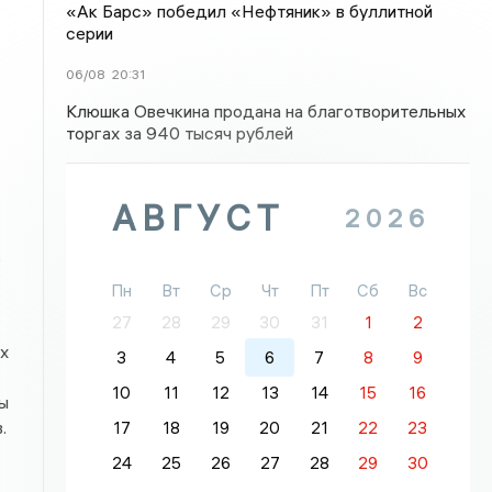
«Ак Барс» победил «Нефтяник» в буллитной
серии
06/08
20:31
Клюшка Овечкина продана на благотворительных
торгах за 940 тысяч рублей
АВГУСТ
2026
5
Пн
Вт
Ср
Чт
Пт
Сб
Вс
27
28
29
30
31
1
2
х
3
4
5
6
7
8
9
10
11
12
13
14
15
16
ы
.
17
18
19
20
21
22
23
24
25
26
27
28
29
30