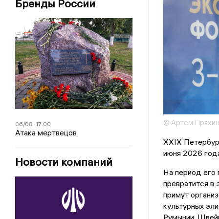
Бренды России
© Артем Пряхи
06/08
17:00
Атака мертвецов
XXIX Петербур
июня 2026 года
Новости компаний
На период его
превратится в 
примут организ
культурных эли
Румынии, Швейц