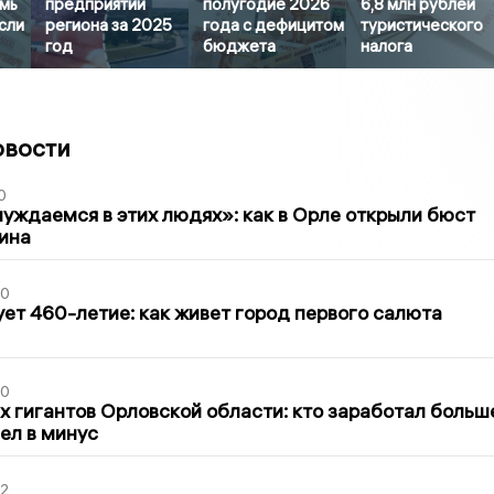
емь
предприятий
полугодие 2026
6,8 млн рублей
сли
региона за 2025
года с дефицитом
туристического
год
бюджета
налога
овости
0
уждаемся в этих людях»: как в Орле открыли бюст
ина
30
ет 460-летие: как живет город первого салюта
30
х гигантов Орловской области: кто заработал больш
шел в минус
02