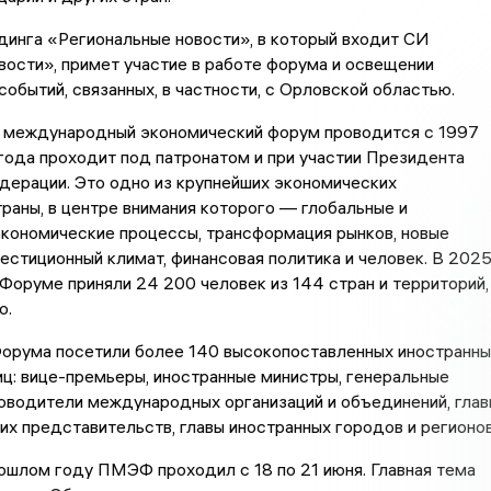
инга «Региональные новости», в который входит СИ
ости», примет участие в работе форума и освещении
обытий, связанных, в частности, с Орловской областью.
 международный экономический форум проводится с 1997
 года проходит под патронатом и при участии Президента
дерации. Это одно из крупнейших экономических
раны, в центре внимания которого — глобальные и
экономические процессы, трансформация рынков, новые
вестиционный климат, финансовая политика и человек. В 202
 Форуме приняли 24 200 человек из 144 стран и территорий,
ю.
орума посетили более 140 высокопоставленных иностранны
ц: вице-премьеры, иностранные министры, генеральные
оводители международных организаций и объединений, глав
х представительств, главы иностранных городов и регионов
ошлом году ПМЭФ проходил с 18 по 21 июня. Главная тема