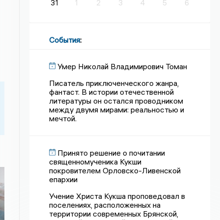
31
1
2
3
4
5
6
События
:
Умер Николай Владимирович Томан
Писатель приключенческого жанра,
фантаст. В истории отечественной
литературы он остался проводником
между двумя мирами: реальностью и
мечтой.
Принято решение о почитании
священномученика Кукши
покровителем Орловско-Ливенской
епархии
Учение Христа Кукша проповедовал в
поселениях, расположенных на
территории современных Брянской,