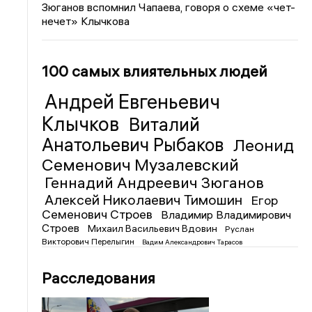
Зюганов вспомнил Чапаева, говоря о схеме «чет-
нечет» Клычкова
100 самых влиятельных людей
Андрей Евгеньевич
Клычков
Виталий
Анатольевич Рыбаков
Леонид
Семенович Музалевский
Геннадий Андреевич Зюганов
Алексей Николаевич Тимошин
Егор
Семенович Строев
Владимир Владимирович
Строев
Михаил Васильевич Вдовин
Руслан
Викторович Перелыгин
Вадим Александрович Тарасов
Расследования