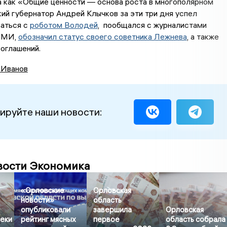
а как «Общие ценности — основа роста в многополярном
ий губернатор Андрей Клычков за эти три дня успел
аться с
роботом Володей
, пообщался с журналистами
СМИ,
обозначил статус своего советника Лежнева
, а также
соглашений.
 Иванов
ируйте наши новости:
вости Экономика
«Орловские
Орловская
новости»
область
опубликовали
завершила
Орловская
еки
рейтинг мясных
первое
область собрала