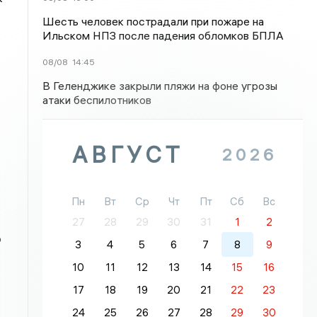
Шесть человек пострадали при пожаре на
Ильском НПЗ после падения обломков БПЛА
08/08
14:45
В Геленджике закрыли пляжи на фоне угрозы
атаки беспилотников
АВГУСТ
2026
Пн
Вт
Ср
Чт
Пт
Сб
Вс
27
28
29
30
31
1
2
о
3
4
5
6
7
8
9
10
11
12
13
14
15
16
17
18
19
20
21
22
23
24
25
26
27
28
29
30