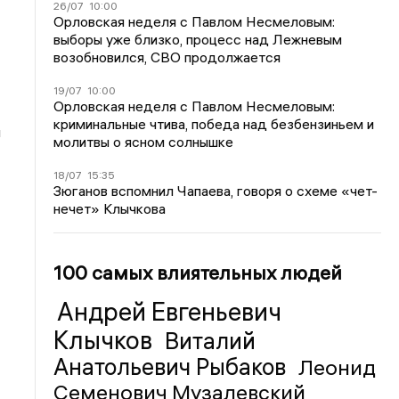
26/07
10:00
Орловская неделя с Павлом Несмеловым:
выборы уже близко, процесс над Лежневым
возобновился, СВО продолжается
19/07
10:00
Орловская неделя с Павлом Несмеловым:
криминальные чтива, победа над безбензиньем и
м
молитвы о ясном солнышке
18/07
15:35
Зюганов вспомнил Чапаева, говоря о схеме «чет-
нечет» Клычкова
100 самых влиятельных людей
Андрей Евгеньевич
Клычков
Виталий
Анатольевич Рыбаков
Леонид
Семенович Музалевский