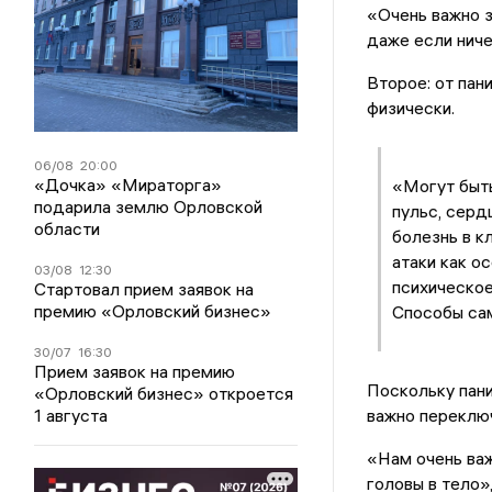
«Очень важно з
даже если ниче
Второе: от пан
физически.
06/08
20:00
«Дочка» «Мираторга»
«Могут быть
подарила землю Орловской
пульс, сердц
области
болезнь в к
атаки как о
03/08
12:30
психическое
Стартовал прием заявок на
премию «Орловский бизнес»
Способы сам
30/07
16:30
Прием заявок на премию
Поскольку пани
«Орловский бизнес» откроется
1 августа
важно переключ
«Нам очень важ
головы в тело»