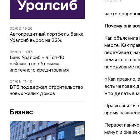
часто сопровож
Почему они во
05/08
19:20
Автокредитный портфель Банка
Как объяснила 
Уралсиб вырос на 23%
месте. Как пра
переживает, на
05/08
10:45
Банк Уралсиб – в Топ-10
семье, в отнош
рейтинга по объемам
переживание пе
ипотечного кредитования
«Как правило, 
04/08
17:45
есть человек д
ВТБ поддержал строительство
новых жилых домов
Что делать в м
Прасковья Тите
Бизнес
время паническ
Первое: паниче
минут, и она з