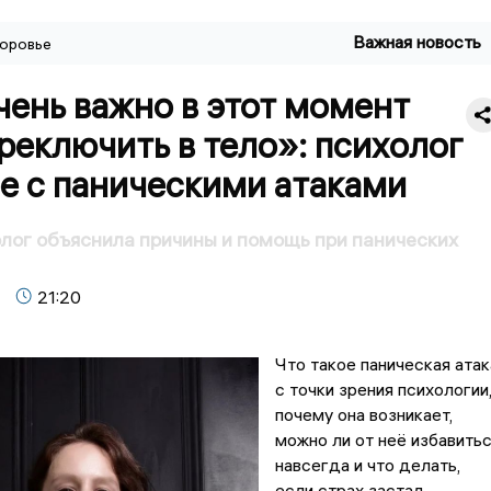
Важная новость
оровье
ень важно в этот момент
реключить в тело»: психолог
е с паническими атаками
олог объяснила причины и помощь при панических
21:20
Что такое паническая атак
с точки зрения психологии
почему она возникает,
можно ли от неё избавить
навсегда и что делать,
если страх застал