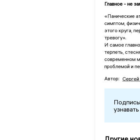
Главное - не з
«Панические ат
симптом, физич
этого круга, п
тревогу».
И самое главно
терпеть, стесн
современном ми
проблемой и пе
Автор:
Сергей
Подписы
узнавать
Другие но