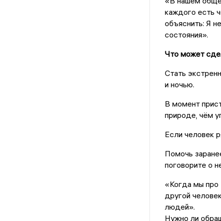
«В нашем общес
каждого есть ч
объяснить: Я не
состояния».
Что может сдел
Стать экстренн
и ночью.
В момент прист
природе, чём 
Если человек р
Помочь заранее
поговорите о не
«Когда мы про э
другой человек
людей».
Нужно ли обращ