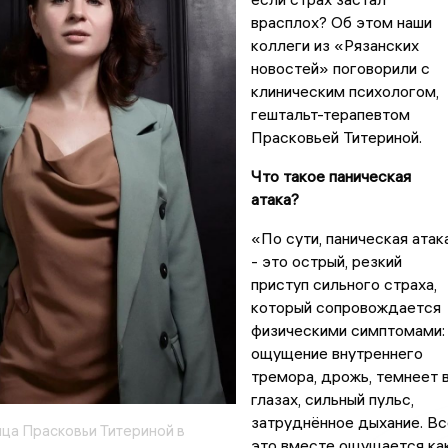
врасплох? Об этом наши
коллеги из «Рязанских
новостей» поговорили с
клиническим психологом,
гештальт-терапевтом
Прасковьей Титериной.
Что такое паническая
атака?
«По сути, паническая атак
- это острый, резкий
приступ сильного страха,
который сопровождается
физическими симптомами:
ощущение внутреннего
тремора, дрожь, темнеет 
глазах, сильный пульс,
затруднённое дыхание. Вс
ица Прасковьи Титериной в
это вместе ощущается ка