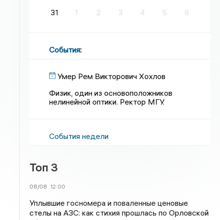
31
1
2
3
4
5
6
События
:
Умер Рем Викторович Хохлов
Физик, один из основоположников
нелинейной оптики. Ректор МГУ.
События недели
Топ 3
08/08
12:00
Уплывшие госномера и поваленные ценовые
стелы на АЗС: как стихия прошлась по Орловской