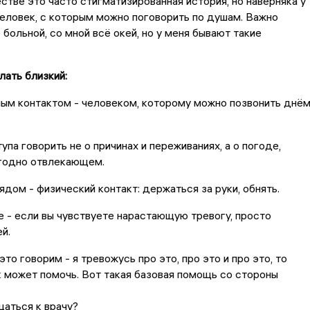
тве это часто стигматизированная история, но наверняка у
еловек, с которым можно поговорить по душам. Важно
 больной, со мной всё окей, но у меня бывают такие
ать близкий:
ым контактом - человеком, которому можно позвонить днё
упа говорить не о причинах и переживаниях, а о погоде,
угодно отвлекающем.
ядом - физический контакт: держаться за руки, обнять.
 - если вы чувствуете нарастающую тревогу, просто
й.
то говорим - я тревожусь про это, про это и про это, то
 может помочь. Вот такая базовая помощь со стороны
аться к врачу?