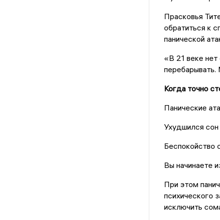
Прасковья Тите
обратиться к с
панической ата
«В 21 веке нет
перебарывать. 
Когда точно ст
Панические ата
Ухудшился сон 
Беспокойство 
Вы начинаете и
При этом пани
психического з
исключить сома