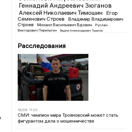
Геннадий Андреевич Зюганов
Алексей Николаевич Тимошин
Егор
Семенович Строев
Владимир Владимирович
Строев
Михаил Васильевич Вдовин
Руслан
Викторович Перелыгин
Вадим Александрович Тарасов
Расследования
16/09
11:20
СМИ: чемпион мира Трояновский может стать
а
фигурантом дела о мошенничестве