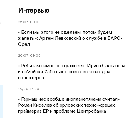
Интервью
з
25/07
09:00
«Если мы этого не сделаем, потом будем
жалеть»: Артем Левковский о службе в БАРС-
Орел
20/07
09:00
«Ребятам намного страшнее»: Ирина Салтанова
из «Vойска Zаботы» о новых вызовах для
волонтеров
15/06
14:30
«Гармаш нас вообще инопланетянами считал»:
Роман Киселев об орловских техно-жрецах,
праймериз ЕР и проблеме Центробанка