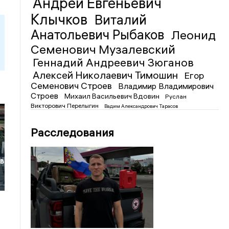
Андрей Евгеньевич
Клычков
Виталий
Анатольевич Рыбаков
Леонид
Семенович Музалевский
Геннадий Андреевич Зюганов
Алексей Николаевич Тимошин
Егор
Семенович Строев
Владимир Владимирович
Строев
Михаил Васильевич Вдовин
Руслан
Викторович Перелыгин
Вадим Александрович Тарасов
Расследования
 в