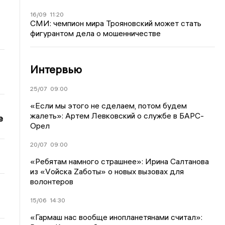
16/09
11:20
СМИ: чемпион мира Трояновский может стать
фигурантом дела о мошенничестве
Интервью
25/07
09:00
«Если мы этого не сделаем, потом будем
жалеть»: Артем Левковский о службе в БАРС-
е
Орел
20/07
09:00
«Ребятам намного страшнее»: Ирина Салтанова
из «Vойска Zаботы» о новых вызовах для
волонтеров
15/06
14:30
«Гармаш нас вообще инопланетянами считал»: