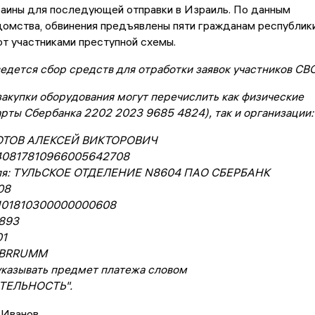
раины для последующей отправки в Израиль. По данным
омства, обвинения предъявлены пяти гражданам республики
т участниками преступной схемы.
едется сбор средств для отработки заявок участников СВО
закупки оборудования могут перечислить как физические
арты Сбербанка 2202 2023 9685 4824), так и организации:
ЗОТОВ АЛЕКСЕЙ ВИКТОРОВИЧ
 40817810966005642708
еля: ТУЛЬСКОЕ ОТДЕЛЕНИЕ N8604 ПАО СБЕРБАНК
08
0101810300000000608
893
01
ABRRUMM
указывать предмет платежа словом
ТЕЛЬНОСТЬ".
 Иванов