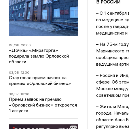
В РОССИИ
– С 1 сентября
по медицине зд
после утвержд
медицинских и 
– На 75-м году
06/08
20:00
«Дочка» «Мираторга»
Мариинского те
подарила землю Орловской
сообщила пресс
области
ведущими арти
03/08
12:30
– Россия и Ин
Стартовал прием заявок на
сфере. Об этом
премию «Орловский бизнес»
Москве между 
30/07
16:30
советником пр
Прием заявок на премию
«Орловский бизнес» откроется
– Жители Мага
1 августа
города. Начал
области Анна Б
регулярно вые