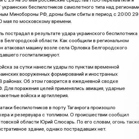
 украинских беспилотников самолетного типа над регионам
ным Минобороны РФ, дроны были сбиты в период с 20:00 29
0 мая по московскому времени.
ь пострадал в результате удара украинского беспилотника
в Белгородской области. Как сообщили в региональном
он атаковал машину возле села Орловка Белгородского
давшего госпитализируют.
ойска за сутки нанесли удары по пунктам временной
раинских вооруженных формирований и иностранных
8 районах. Об этом говорится в ежедневной сводке
. Для поражения целей применялись авиация, ударные
ракетные войска и артиллерия.
 атаки беспилотников в порту Таганрога произошло
кера и резервуара с топливом. О происшествии сообщил
товской области Юрий Слюсарь. По его словам, огонь такж
стративное здание, однако пострадавших нет.