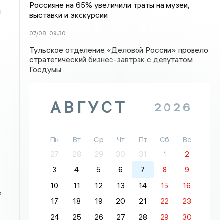
Россияне на 65% увеличили траты на музеи,
и
выставки и экскурсии
07/08
09:30
Тульское отделение «Деловой России» провело
стратегический бизнес-завтрак с депутатом
Госдумы
АВГУСТ
2026
Пн
Вт
Ср
Чт
Пт
Сб
Вс
27
28
29
30
31
1
2
3
4
5
6
7
8
9
10
11
12
13
14
15
16
е
17
18
19
20
21
22
23
24
25
26
27
28
29
30