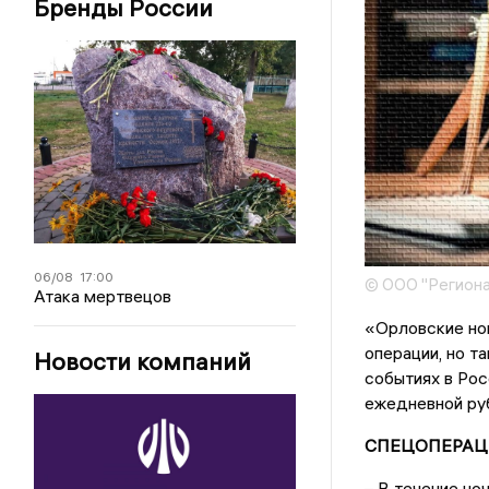
Бренды России
06/08
17:00
© ООО "Региона
Атака мертвецов
«Орловские нов
операции, но т
Новости компаний
событиях в Рос
ежедневной руб
СПЕЦОПЕРАЦ
– В течение но