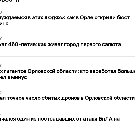
0
уждаемся в этих людях»: как в Орле открыли бюст
ина
30
ет 460-летие: как живет город первого салюта
30
х гигантов Орловской области: кто заработал больш
шел в минус
02
ал точное число сбитых дронов в Орловской области
0
нчался один из пострадавших от атаки БпЛА на
2