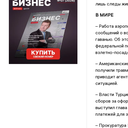
лишь следы жи
В МИРЕ
– Работа аэро
сообщений о в
гаванью. Об эт
федеральной по
взлетно-посад
– Американски
получили травм
приводит агент
ситуацией.
– Власти Турц
сборов за офо
выступил глава
платежей для з
– Прокуратура 