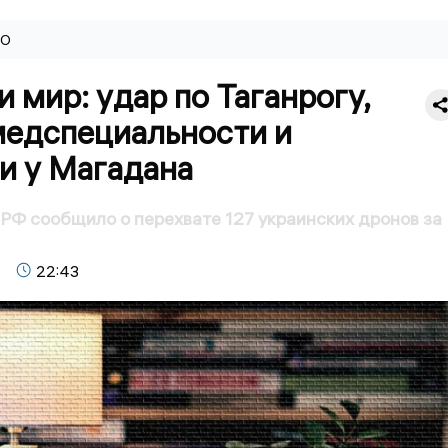
ВО
и мир: удар по Таганрогу,
медспециальности и
и у Магадана
Ф сообщило о перехвате 127 украинских дронов за
22:43