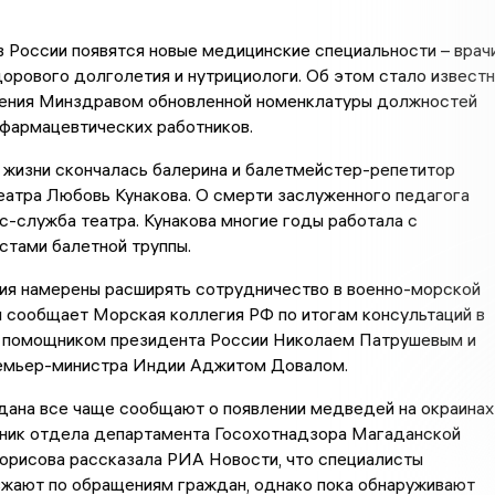
 в России появятся новые медицинские специальности – врач
орового долголетия и нутрициологи. Об этом стало извест
ения Минздравом обновленной номенклатуры должностей
фармацевтических работников.
 жизни скончалась балерина и балетмейстер-репетитор
атра Любовь Кунакова. О смерти заслуженного педагога
-служба театра. Кунакова многие годы работала с
стами балетной труппы.
дия намерены расширять сотрудничество в военно-морской
 сообщает Морская коллегия РФ по итогам консультаций в
помощником президента России Николаем Патрушевым и
емьер-министра Индии Аджитом Довалом.
дана все чаще сообщают о появлении медведей на окраинах
ьник отдела департамента Госохотнадзора Магаданской
орисова рассказала РИА Новости, что специалисты
зжают по обращениям граждан, однако пока обнаруживают