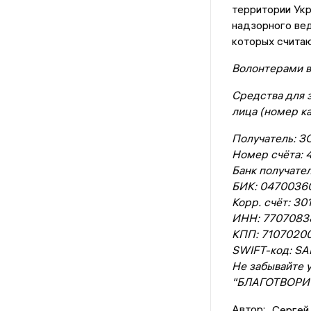
территории Ук
надзорного вед
которых считаю
Волонтерами в
Средства для 
лица (номер к
Получатель: 
Номер счёта:
Банк получат
БИК: 0470036
Корр. счёт: 3
ИНН: 7707083
КПП: 7107020
SWIFT-код: S
Не забывайте 
"БЛАГОТВОРИ
Автор:
Сергей