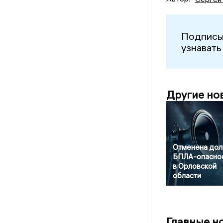
Подписы
узнавать
Другие но
Отменена дол
БПЛА-опасно
в Орловской
области
Главные н