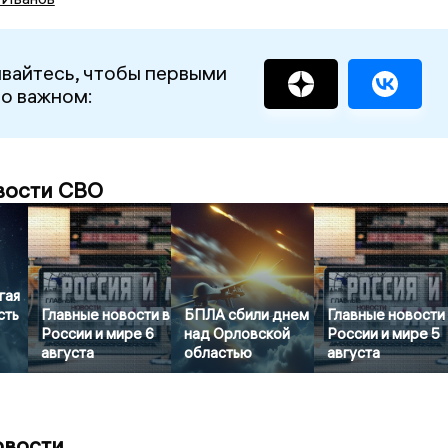
вайтесь, чтобы первыми
 о важном:
вости СВО
гая
сть
Главные новости в
БПЛА сбили днем
Главные новости
России и мире 6
над Орловской
России и мире 5
августа
областью
августа
овости