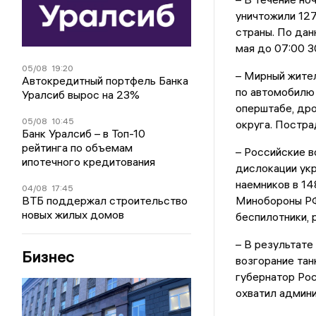
уничтожили 127
страны. По дан
мая до 07:00 3
05/08
19:20
– Мирный жител
Автокредитный портфель Банка
по автомобилю 
Уралсиб вырос на 23%
оперштабе, др
05/08
10:45
округа. Постра
Банк Уралсиб – в Топ-10
рейтинга по объемам
– Российские в
ипотечного кредитования
дислокации ук
наемников в 14
04/08
17:45
ВТБ поддержал строительство
Минобороны РФ
новых жилых домов
беспилотники, 
– В результате
Бизнес
возгорание тан
губернатор Рос
охватил админи