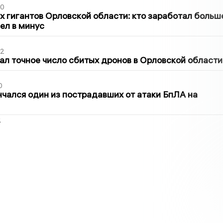
30
х гигантов Орловской области: кто заработал больш
шел в минус
02
ал точное число сбитых дронов в Орловской области
0
нчался один из пострадавших от атаки БпЛА на
2