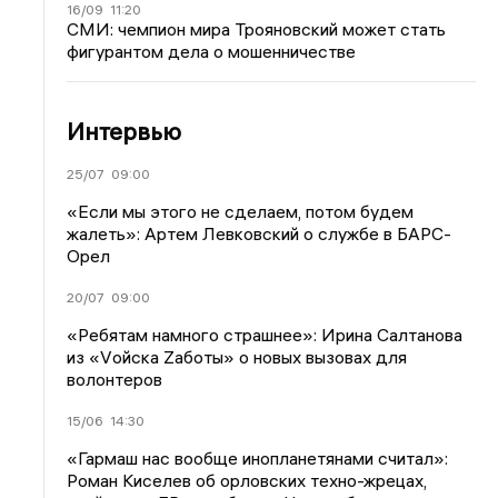
16/09
11:20
СМИ: чемпион мира Трояновский может стать
фигурантом дела о мошенничестве
Интервью
25/07
09:00
«Если мы этого не сделаем, потом будем
жалеть»: Артем Левковский о службе в БАРС-
Орел
20/07
09:00
«Ребятам намного страшнее»: Ирина Салтанова
из «Vойска Zаботы» о новых вызовах для
волонтеров
15/06
14:30
«Гармаш нас вообще инопланетянами считал»:
Роман Киселев об орловских техно-жрецах,