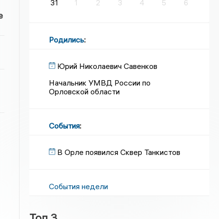
31
1
2
3
4
5
6
е
Родились
:
Юрий Николаевич Савенков
Начальник УМВД России по
Орловской области
События
:
В Орле появился Сквер Танкистов
События недели
Топ 3