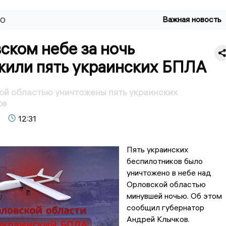
Важная новость
ВО
ском небе за ночь
жили пять украинских БПЛА
й областью уничтожены пять украинских
ов
12:31
Пять украинских
беспилотников было
уничтожено в небе над
Орловской областью
минувшей ночью. Об этом
сообщил губернатор
Андрей Клычков.