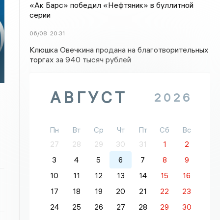
«Ак Барс» победил «Нефтяник» в буллитной
серии
06/08
20:31
Клюшка Овечкина продана на благотворительных
торгах за 940 тысяч рублей
АВГУСТ
2026
Пн
Вт
Ср
Чт
Пт
Сб
Вс
27
28
29
30
31
1
2
3
4
5
6
7
8
9
10
11
12
13
14
15
16
17
18
19
20
21
22
23
24
25
26
27
28
29
30