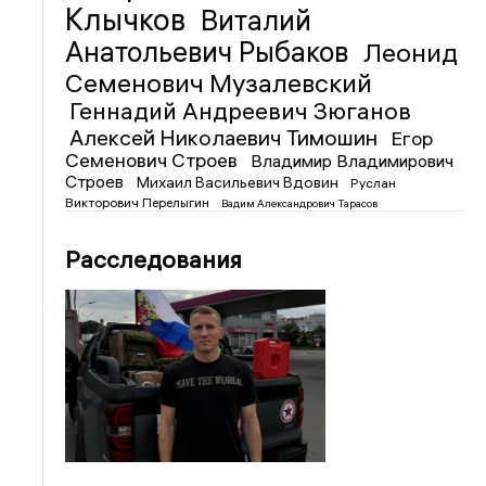
Клычков
Виталий
Анатольевич Рыбаков
Леонид
Семенович Музалевский
Геннадий Андреевич Зюганов
Алексей Николаевич Тимошин
Егор
Семенович Строев
Владимир Владимирович
Строев
Михаил Васильевич Вдовин
Руслан
Викторович Перелыгин
Вадим Александрович Тарасов
Расследования