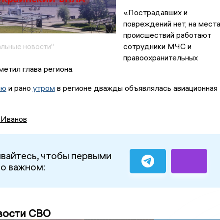
«Пострадавших и
повреждений нет, на мест
происшествий работают
сотрудники МЧС и
льные новости"
правоохранительных
метил глава региона.
ью
и рано
утром
в регионе дважды объявлялась авиационная
 Иванов
вайтесь, чтобы первыми
 о важном:
вости СВО