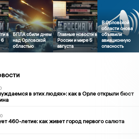
В Орловской
области снова
ти в
БПЛА сбили днем
Главные новости в
объявили
 6
над Орловской
России и мире 5
авиационную
областью
августа
опасность
овости
0
уждаемся в этих людях»: как в Орле открыли бюст
ина
30
ет 460-летие: как живет город первого салюта