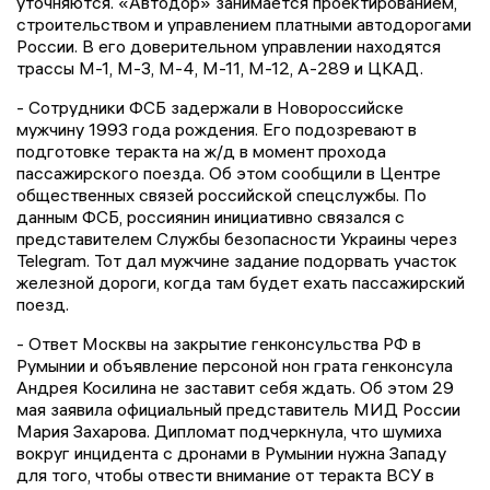
уточняются. «Автодор» занимается проектированием,
строительством и управлением платными автодорогами
России. В его доверительном управлении находятся
трассы М-1, М-3, М-4, М-11, М-12, А-289 и ЦКАД.
- Сотрудники ФСБ задержали в Новороссийске
мужчину 1993 года рождения. Его подозревают в
подготовке теракта на ж/д в момент прохода
пассажирского поезда. Об этом сообщили в Центре
общественных связей российской спецслужбы. По
данным ФСБ, россиянин инициативно связался с
представителем Службы безопасности Украины через
Telegram. Тот дал мужчине задание подорвать участок
железной дороги, когда там будет ехать пассажирский
поезд.
- Ответ Москвы на закрытие генконсульства РФ в
Румынии и объявление персоной нон грата генконсула
Андрея Косилина не заставит себя ждать. Об этом 29
мая заявила официальный представитель МИД России
Мария Захарова. Дипломат подчеркнула, что шумиха
вокруг инцидента с дронами в Румынии нужна Западу
для того, чтобы отвести внимание от теракта ВСУ в