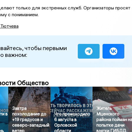
елают только для экстренных служб. Организаторы просят
ому с пониманием.
 Тютчева
вайтесь, чтобы первыми
 о важном:
вости Общество
Завтра
Житель
ти в
похолодание до
Что происходило
Мценского
+19 градусов и
6 августа в
района пойман н
северо-западный
Орловской
попытке дачи
нь
ветер
области
взятки ГИБДД