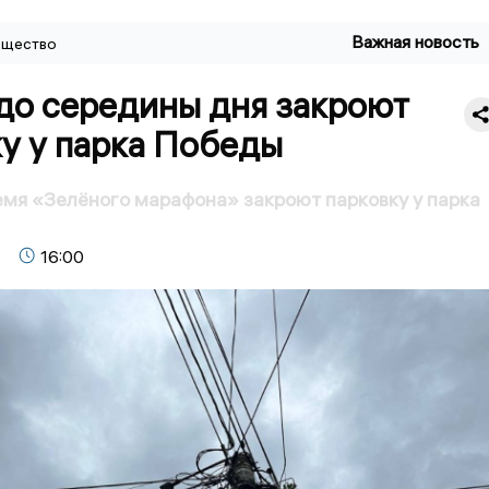
Важная новость
щество
до середины дня закроют
у у парка Победы
емя «Зелёного марафона» закроют парковку у парка
16:00