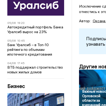
Исключение сд
отнестись к эт
Автор:
Оксана
05/08
19:20
Автокредитный портфель Банка
Уралсиб вырос на 23%
Подписы
05/08
10:45
узнавать
Банк Уралсиб – в Топ-10
рейтинга по объемам
ипотечного кредитования
04/08
17:45
Другие но
ВТБ поддержал строительство
новых жилых домов
Бизнес
Важные новос
Орловской
области за
вчерашний де