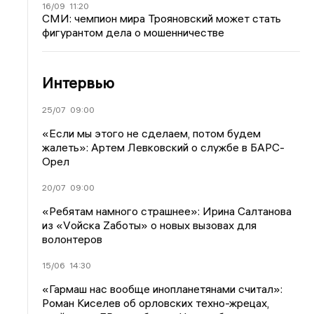
16/09
11:20
СМИ: чемпион мира Трояновский может стать
фигурантом дела о мошенничестве
Интервью
25/07
09:00
«Если мы этого не сделаем, потом будем
жалеть»: Артем Левковский о службе в БАРС-
Орел
20/07
09:00
«Ребятам намного страшнее»: Ирина Салтанова
из «Vойска Zаботы» о новых вызовах для
волонтеров
15/06
14:30
«Гармаш нас вообще инопланетянами считал»:
Роман Киселев об орловских техно-жрецах,