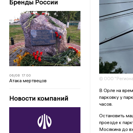
Бренды России
06/08
17:00
© ООО "Региона
Атака мертвецов
В Орле на вре
парковку у пар
Новости компаний
часов.
Остановить маш
проезде к парк
Мосякина до вх