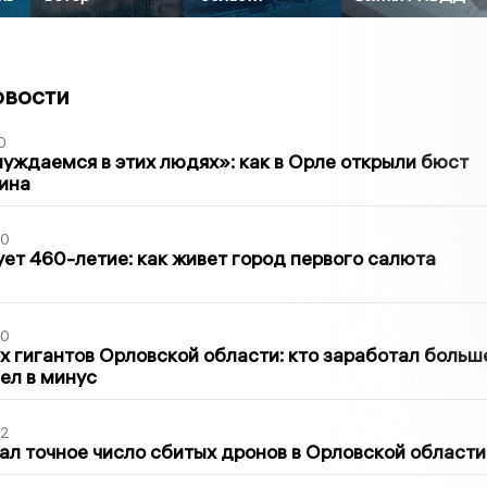
овости
0
уждаемся в этих людях»: как в Орле открыли бюст
ина
30
ет 460-летие: как живет город первого салюта
30
х гигантов Орловской области: кто заработал больш
шел в минус
02
ал точное число сбитых дронов в Орловской области