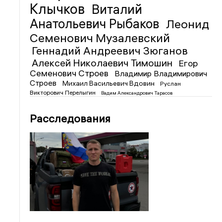
Клычков
Виталий
Анатольевич Рыбаков
Леонид
Семенович Музалевский
Геннадий Андреевич Зюганов
Алексей Николаевич Тимошин
Егор
Семенович Строев
Владимир Владимирович
Строев
Михаил Васильевич Вдовин
Руслан
Викторович Перелыгин
Вадим Александрович Тарасов
Расследования