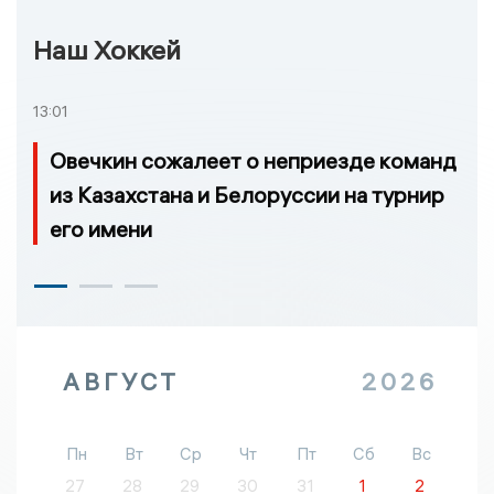
Наш Хоккей
13:01
Овечкин сожалеет о неприезде команд
из Казахстана и Белоруссии на турнир
его имени
АВГУСТ
2026
Пн
Вт
Ср
Чт
Пт
Сб
Вс
27
28
29
30
31
1
2