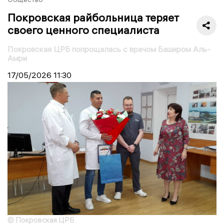
Покровская райбольница теряет
своего ценного специалиста
Покровская ЦРБ попрощалась с врачом Баширом Аль-
Амри
17/05/2026
11:30
© Покровская ЦРБ