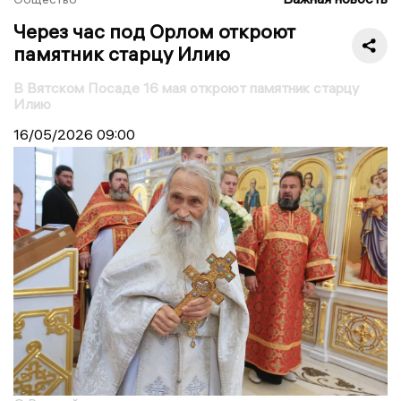
Через час под Орлом откроют
памятник старцу Илию
В Вятском Посаде 16 мая откроют памятник старцу
Илию
16/05/2026
09:00