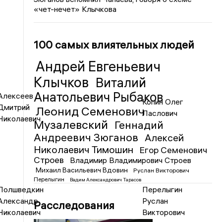
«чет-нечет» Клычкова
100 самых влиятельных людей
Андрей Евгеньевич
Клычков
Виталий
Анатольевич Рыбаков
Алексеев
Копин Олег
Дмитрий
Леонид Семенович
Ласлович
Николаевич
Музалевский
Геннадий
Андреевич Зюганов
Алексей
Николаевич Тимошин
Егор Семенович
Строев
Владимир Владимирович Строев
Михаил Васильевич Вдовин
Руслан Викторович
Перелыгин
Вадим Александрович Тарасов
Полшведкин
Перелыгин
Александр
Руслан
Расследования
Николаевич
Викторович