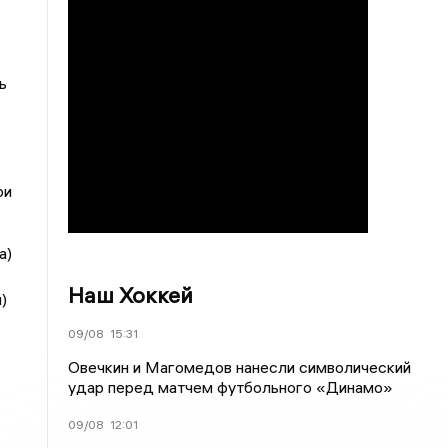
ь
ри
а)
Наш Хоккей
)
09/08
15:31
Овечкин и Магомедов нанесли символический
удар перед матчем футбольного «Динамо»
09/08
12:01