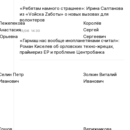
«Ребятам намного страшнее»: Ирина Салтанова
из «Vойска Zаботы» о новых вызовах для
волонтеров
Лежепекова
Королёв
Анастасия
Сергей
15/06
14:30
Юрьевна
Сергеевич
«Гармаш нас вообще инопланетянами считал»:
Роман Киселев об орловских техно-жрецах,
праймериз ЕР и проблеме Центробанка
Селин Петр
Золкин Виталий
Иванович
Иванович
Ершов
Верижникова