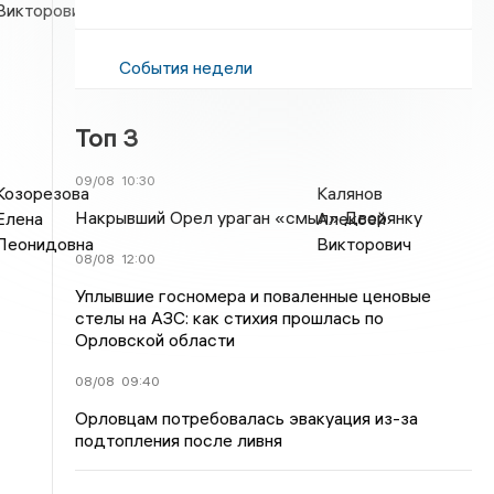
Викторович
Александрович
События недели
Топ 3
09/08
10:30
Козорезова
Калянов
Накрывший Орел ураган «смыл» Дворянку
Елена
Алексей
Леонидовна
Викторович
08/08
12:00
Уплывшие госномера и поваленные ценовые
стелы на АЗС: как стихия прошлась по
Орловской области
08/08
09:40
Орловцам потребовалась эвакуация из-за
подтопления после ливня