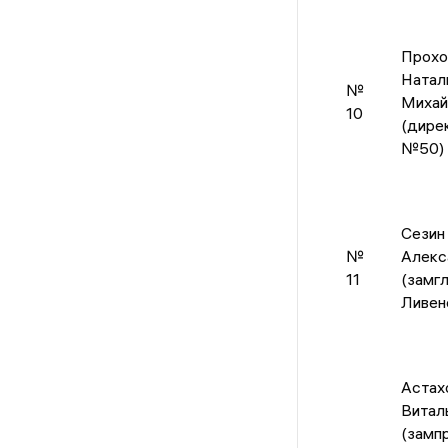
Прохо
Натал
№
Михай
10
(дире
№50)
Сезин
№
Алекс
11
(замг
Ливен
Астах
Витал
(замп