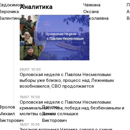
Евдокимова
Чвякина
П
Аналитика
Вероника
Оксана
А
Валентиновна
Николаевна
В
26/07
10:00
Орловская неделя с Павлом Несмеловым:
выборы уже близко, процесс над Лежневым
возобновился, СВО продолжается
19/07
10:00
Орловская неделя с Павлом Несмеловым:
Фролов
Лагутин
криминальные чтива, победа над безбензиньем и
молитвы о ясном солнышке
Михаил
Денис
Викторович
Викторович
18/07
15:35
Зюганов вспомнил Чапаева, говоря о схеме