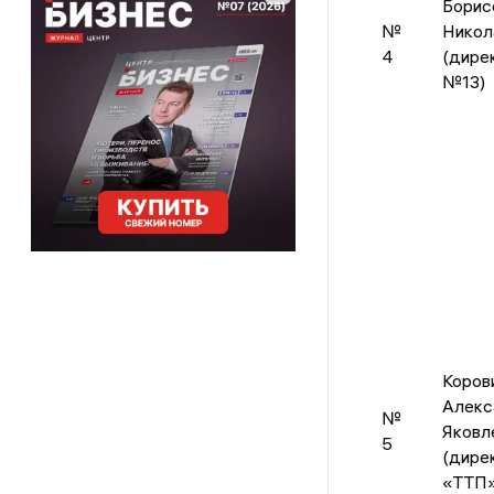
Борис
№
Никол
4
(дире
№13)
Коров
Алекс
№
Яковл
5
(дире
«ТТП»