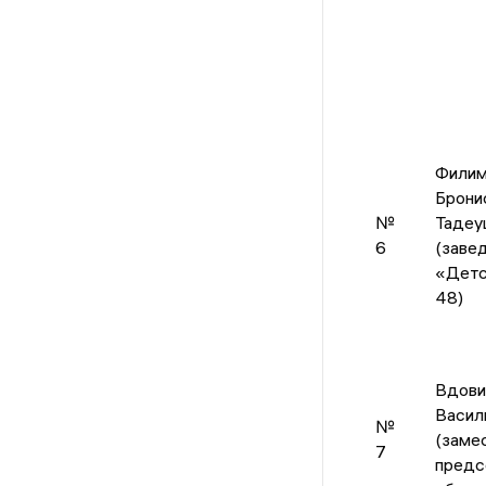
Филим
Брони
№
Тадеу
6
(заве
«Детс
48)
Вдови
Васил
№
(заме
7
предс