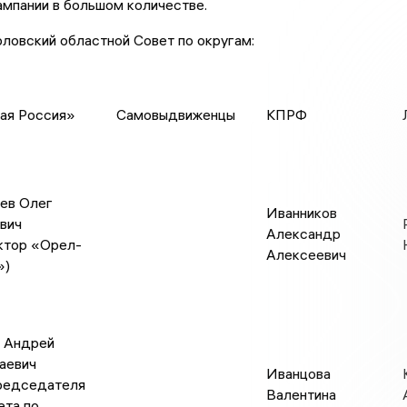
ампании в большом количестве.
ловский областной Совет по округам:
ая Россия»
Самовыдвиженцы
КПРФ
ев Олег
Иванников
вич
Александр
ктор «Орел-
Алексеевич
»)
 Андрей
аевич
Иванцова
редседателя
Валентина
ета по