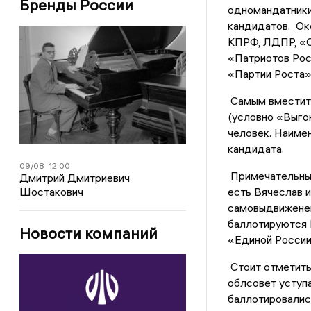
Бренды России
одномандатники
кандидатов. Ок
КПРФ, ЛДПР, «С
«Патриотов Рос
«Партии Роста»
Самым вместите
(условно «Выгон
человек. Наимен
кандидата.
09/08
12:00
Примечательны 
Дмитрий Дмитриевич
Шостакович
есть Вячеслав и
самовыдвиженец.
баллотируются Е
Новости компаний
«Единой России
Стоит отметить,
облсовет уступ
баллотировалис