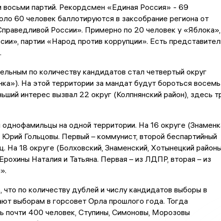
 восьми партий. Рекордсмен «Единая Россия» - 69
оло 60 человек баллотируются в заксобрание региона от
праведливой России». Примерно по 20 человек у «Яблока»,
сии», партии «Народ против коррупции». Есть представител
.
льным по количеству кандидатов стал четвертый округ
ка»). На этой территории за мандат будут бороться восемь
ьший интерес вызвал 22 округ (Колпнянский район), здесь т
однофамильцы на одной территории. На 16 округе (Знаменк
 Юрий Гольцовы. Первый – коммунист, второй беспартийный
 На 18 округе (Болховский, Знаменский, Хотынецкий районы
рохины Наталия и Татьяна. Первая – из ЛДПР, вторая – из
».
 что по количеству дублей и числу кандидатов выборы в
ают выборам в горсовет Орла прошлого года. Тогда
ь почти 400 человек, Ступины, Симоновы, Морозовы