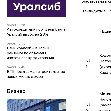
участвовали в к
Кандидаты в Ор
05/08
19:20
Автокредитный портфель Банка
«Един
Уралсиб вырос на 23%
05/08
10:45
Банк Уралсиб – в Топ-10
рейтинга по объемам
Кошел
ипотечного кредитования
№
Петро
1
(дире
04/08
17:45
ВТБ поддержал строительство
Карат
новых жилых домов
Бизнес
Митин
Никол
№
(замп
2
комит