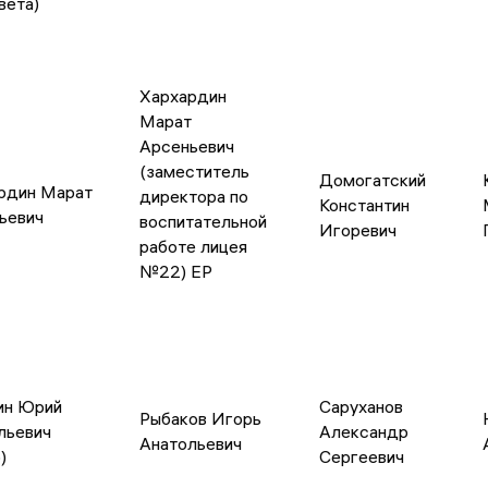
вета)
Хархардин
Марат
Арсеньевич
(заместитель
Домогатский
рдин Марат
директора по
Константин
ьевич
воспитательной
Игоревич
работе лицея
№22) ЕР
ин Юрий
Саруханов
Рыбаков Игорь
льевич
Александр
Анатольевич
)
Сергеевич