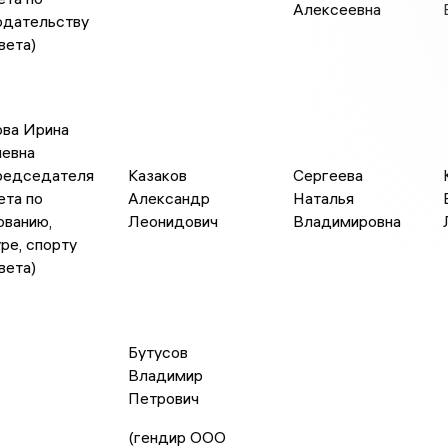
Алексеевна
одательству
вета)
ова Ирина
иевна
редседателя
Казаков
Сергеева
ета по
Александр
Наталья
ованию,
Леонидович
Владимировна
ре, спорту
вета)
Бутусов
Владимир
Петрович
(гендир ООО