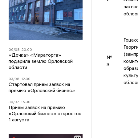
закон
облсо
Гоцак
Георг
06/08
20:00
(замп
«Дочка» «Мираторга»
№
подарила землю Орловской
комит
3
области
образ
культу
03/08
12:30
облсо
Стартовал прием заявок на
премию «Орловский бизнес»
30/07
16:30
Прием заявок на премию
«Орловский бизнес» откроется
1 августа