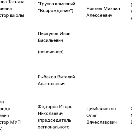
ова Татьяна
"Группа компаний
аевна
Навлев Михаил
"Возрождение")
ктор школы
Алексеевич
Пискунов Иван
Васильевич
(пенсионер)
Рыбаков Виталий
Анатольевич
ин
Фёдоров Игорь
андр
Цимбалистов
Николаевич
евич
Олег
(председатель
ктор МУП
Вячеславович
регионального
)