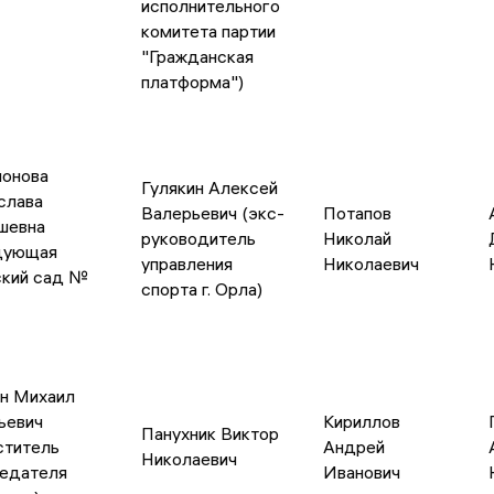
исполнительного
комитета партии
"Гражданская
платформа")
онова
Гулякин Алексей
слава
Валерьевич (экс-
Потапов
шевна
руководитель
Николай
дующая
управления
Николаевич
кий сад №
спорта г. Орла)
н Михаил
ьевич
Кириллов
Панухник Виктор
ститель
Андрей
Николаевич
едателя
Иванович