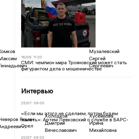
Комков
Музалевский
16/09
11:20
Максим
Сергей
СМИ: чемпион мира Трояновский может стать
Геннадьевич
Сергеевич
фигурантом дела о мошенничестве
Интервью
25/07
09:00
«Если мы этого не сделаем, потом будем
Холодков
Хусейнова
Неверов Роман
жалеть»: Артем Левковский о службе в БАРС-
Дмитрий
Ирина
Орел
Андреевич
Вячеславович
Михайловна
20/07
09:00