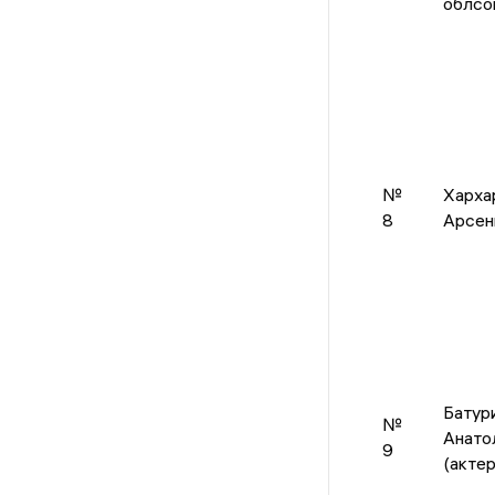
облсо
№
Харха
8
Арсен
Батур
№
Анато
9
(актер