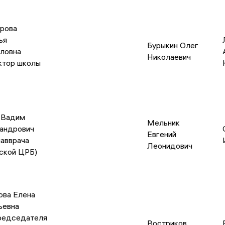
рова
ья
Бурыкин Олег
ловна
Николаевич
ктор школы
 Вадим
Мельник
андрович
Евгений
лавврача
Леонидович
ской ЦРБ)
ова Елена
ьевна
редседателя
Востриков