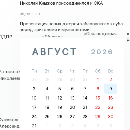
Николай Кныжов присоединился к СКА
09/08
10:31
Презентация новых джерси хабаровского клуба
перед зрителями и музыкантами
«Справедливая
«
ЛДПР
«Яблоко»
Россия»
Р
АВГУСТ
2026
Череватенко
Пн
Вт
Ср
Чт
Пт
Сб
Вс
Ратников Олег
Андрей
Николаевич
27
28
29
30
31
1
2
Викторович
3
4
5
6
7
8
9
10
11
12
13
14
15
16
17
18
19
20
21
22
23
24
25
26
27
28
29
30
Кузнецов
Ермаков
31
1
2
3
4
5
6
Александр
Кирилл