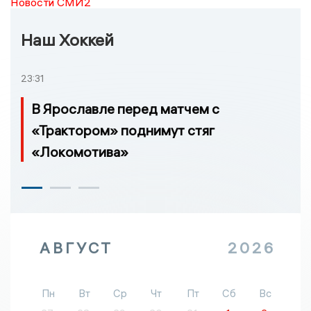
Новости СМИ2
Наш Хоккей
23:31
В Ярославле перед матчем с
«Трактором» поднимут стяг
«Локомотива»
АВГУСТ
2026
Пн
Вт
Ср
Чт
Пт
Сб
Вс