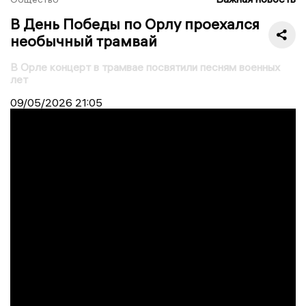
В День Победы по Орлу проехался
необычный трамвай
В Орле концерт в трамвае посвятили песням военных
лет
09/05/2026
21:05