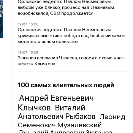
Орловская неделя с Павлом Несмеловым:
выборы уже близко, процесс над Лежневым
возобновился, СВО продолжается
в
19/07
10:00
Орловская неделя с Павлом Несмеловым:
криминальные чтива, победа над безбензиньем и
молитвы о ясном солнышке
18/07
15:35
Зюганов вспомнил Чапаева, говоря о схеме «чет-
нечет» Клычкова
100 самых влиятельных людей
Андрей Евгеньевич
Клычков
Виталий
Анатольевич Рыбаков
Леонид
Семенович Музалевский
Геннадий Андреевич Зюганов