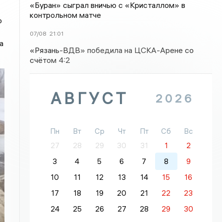
«Буран» сыграл вничью с «Кристаллом» в
контрольном матче
о
07/08
21:01
а
«Рязань-ВДВ» победила на ЦСКА-Арене со
счётом 4:2
АВГУСТ
2026
Пн
Вт
Ср
Чт
Пт
Сб
Вс
27
28
29
30
31
1
2
3
4
5
6
7
8
9
10
11
12
13
14
15
16
17
18
19
20
21
22
23
24
25
26
27
28
29
30