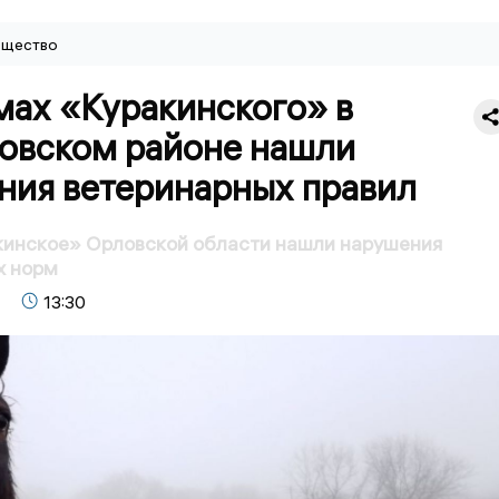
щество
мах «Куракинского» в
овском районе нашли
ния ветеринарных правил
кинское» Орловской области нашли нарушения
х норм
13:30