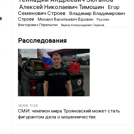
Алексей Николаевич Тимошин
Егор
Семенович Строев
Владимир Владимирович
е
Строев
Михаил Васильевич Вдовин
Руслан
Викторович Перелыгин
Вадим Александрович Тарасов
Расследования
16/09
11:20
СМИ: чемпион мира Трояновский может стать
фигурантом дела о мошенничестве