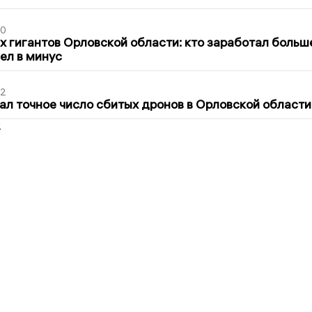
30
х гигантов Орловской области: кто заработал больш
шел в минус
02
ал точное число сбитых дронов в Орловской области
2