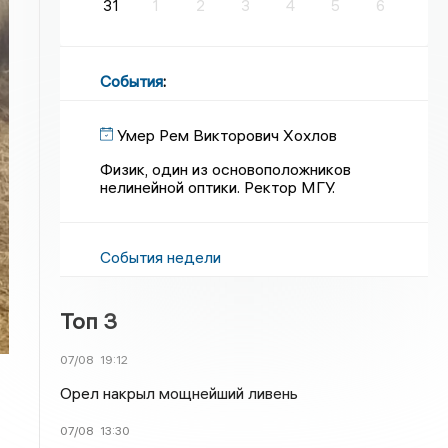
31
1
2
3
4
5
6
События
:
Умер Рем Викторович Хохлов
Физик, один из основоположников
нелинейной оптики. Ректор МГУ.
События недели
Топ 3
07/08
19:12
Орел накрыл мощнейший ливень
07/08
13:30