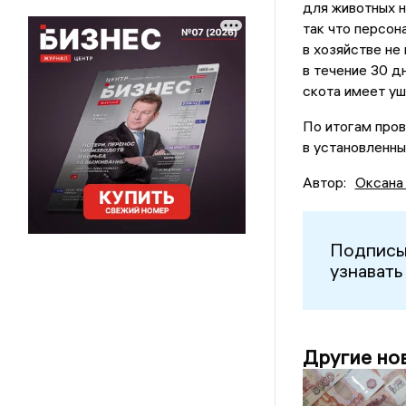
для животных 
так что персон
в хозяйстве не
в течение 30 д
скота имеет уш
По итогам пров
в установленны
Автор:
Оксана
Подписы
узнавать
Другие но