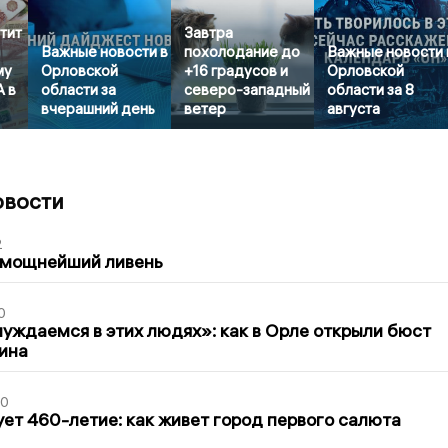
тит
Завтра
Важные новости в
похолодание до
Важные новости 
му
Орловской
+16 градусов и
Орловской
А в
области за
северо-западный
области за 8
вчерашний день
ветер
августа
овости
2
 мощнейший ливень
0
уждаемся в этих людях»: как в Орле открыли бюст
ина
30
ет 460-летие: как живет город первого салюта