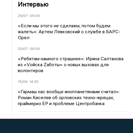
Интервью
25/07
09:00
«Если мы этого не сделаем, потом будем
жалеть»: Артем Левковский о службе в БАРС-
Орел
20/07
09:00
«Ребятам намного страшнее»: Ирина Салтанова
из «Vойска Zаботы» о новых вызовах для
волонтеров
15/06
14:30
«Гармаш нас вообще инопланетянами считал»:
Роман Киселев об орловских техно-жрецах,
праймериз ЕР и проблеме Центробанка