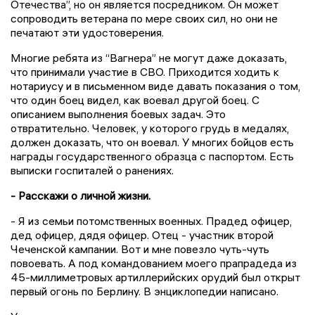
Отечества”, но он является посредником. Он может
сопроводить ветерана по мере своих сил, но они не
печатают эти удостоверения.
Многие ребята из “Вагнера” не могут даже доказать,
что принимали участие в СВО. Приходится ходить к
нотариусу и в письменном виде давать показания о том,
что один боец видел, как воевал другой боец. С
описанием выполнения боевых задач. Это
отвратительно. Человек, у которого грудь в медалях,
должен доказать, что он воевал. У многих бойцов есть
награды государственного образца с паспортом. Есть
выписки госпиталей о ранениях.
- Расскажи о личной жизни.
- Я из семьи потомственных военных. Прадед офицер,
дед офицер, дядя офицер. Отец - участник второй
Чеченской кампании. Вот и мне повезло чуть-чуть
повоевать. А под командованием моего прапрадеда из
45-миллиметровых артиллерийских орудий был открыт
первый огонь по Берлину. В энциклопедии написано.