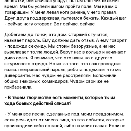
лепестки, они сначала упадут, потом счетчик включит
время. Мы бы успели шагом пройти поле. Мы идем с
товарищем. У меня левая нога ранена, у него правая.
Друг друга поддерживая, пытаемся бежать. Каждый шаг
- сейчас ногу оторвет. Вот сейчас, сейчас.
Добегаем до точки, это дом. Старший стучится,
называет пароль. Ему должны дать отзыв. А ему говорят
- подожди секунду. Мы стоим безоружные, а на нас
вываливает толпа людей. Берут нас в кольцо и начинают
дико орать. Я понимаю, что это наши, но с другого
штурмового отряда. Но из-за того, что наш проводник
назвал неправильный пароль, ребята подумали, что мы
диверсанты. Нас чудом не расстреляли. Вспомнили
общих знакомых, командиров. Чудом свои же не
прибаранили.
- В твоем творчестве есть моменты, которые ты из
хода боевых действий списал?
- У меня все песни, сделанные под моим псевдонимом,
если речь идет от моего лица, то это события, которые
происходили либо со мной, либо на моих глазах. Если не