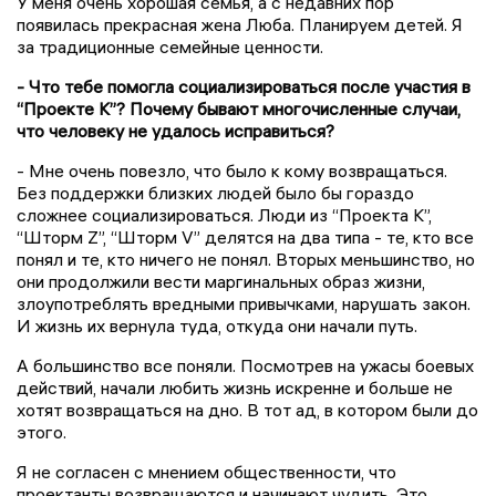
У меня очень хорошая семья, а с недавних пор
появилась прекрасная жена Люба. Планируем детей. Я
за традиционные семейные ценности.
- Что тебе помогла социализироваться после участия в
“Проекте К”? Почему бывают многочисленные случаи,
что человеку не удалось исправиться?
- Мне очень повезло, что было к кому возвращаться.
Без поддержки близких людей было бы гораздо
сложнее социализироваться. Люди из “Проекта К”,
“Шторм Z”, “Шторм V” делятся на два типа - те, кто все
понял и те, кто ничего не понял. Вторых меньшинство, но
они продолжили вести маргинальных образ жизни,
злоупотреблять вредными привычками, нарушать закон.
И жизнь их вернула туда, откуда они начали путь.
А большинство все поняли. Посмотрев на ужасы боевых
действий, начали любить жизнь искренне и больше не
хотят возвращаться на дно. В тот ад, в котором были до
этого.
Я не согласен с мнением общественности, что
проектанты возвращаются и начинают чудить. Это