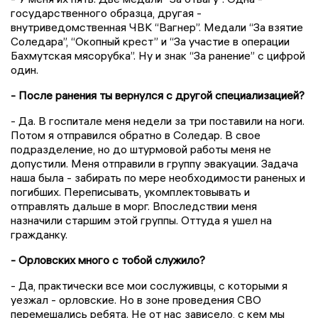
государственного образца, другая -
внутриведомственная ЧВК “Вагнер”. Медали “За взятие
Соледара”, “Окопный крест” и “За участие в операции
Бахмутская мясорубка”. Ну и знак “За ранение” с цифрой
один.
- После ранения ты вернулся с другой специализацией?
- Да. В госпитале меня недели за три поставили на ноги.
Потом я отправился обратно в Соледар. В свое
подразделение, но до штурмовой работы меня не
допустили. Меня отправили в группу эвакуации. Задача
наша была - забирать по мере необходимости раненых и
погибших. Переписывать, укомплектовывать и
отправлять дальше в морг. Впоследствии меня
назначили старшим этой группы. Оттуда я ушел на
гражданку.
- Орловских много с тобой служило?
- Да, практически все мои сослуживцы, с которыми я
уезжал - орловские. Но в зоне проведения СВО
перемешались ребята. Не от нас зависело, с кем мы