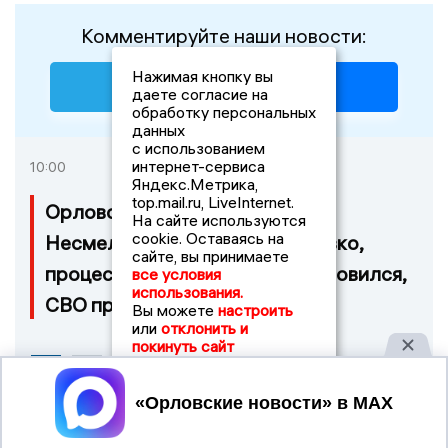
Комментируйте наши новости:
Нажимая кнопку вы
даете согласие на
обработку персональных
данных
с использованием
интернет-сервиса
10:00
Яндекс.Метрика,
top.mail.ru, LiveInternet.
Орловская неделя с Павлом
На сайте используются
cookie. Оставаясь на
Несмеловым: выборы уже близко,
сайте, вы принимаете
процесс над Лежневым возобновился,
все условия
использования.
СВО продолжается
Вы можете
настроить
или
отклонить и
покинуть сайт
Принять
Новости СМИ2