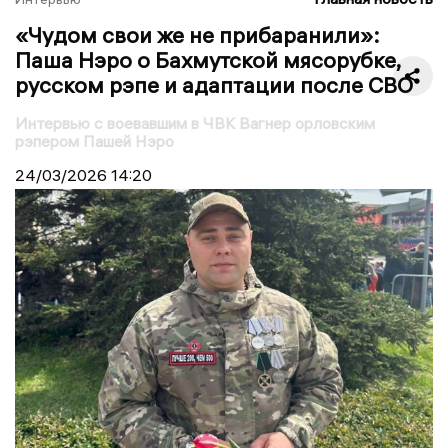
«Чудом свои же не прибаранили»:
Паша Нэро о Бахмутской мясорубке,
русском рэпе и адаптации после СВО
Интервью с воевавшим в ЧВК Вагнер орловским
рэпером Пашей Нэро
24/03/2026
14:20