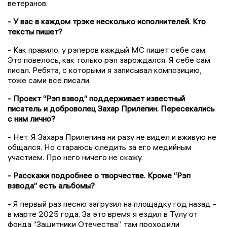
ветеранов.
- У вас в каждом трэке несколько исполнителей. Кто
тексты пишет?
- Как правило, у рэперов каждый MC пишет себе сам.
Это повелось, как только рэп зарождался. Я себе сам
писал. Ребята, с которыми я записывал композицию,
тоже сами все писали.
- Проект “Рэп взвод” поддерживает известный
писатель и доброволец Захар Прилепин. Пересекались
с ним лично?
- Нет. Я Захара Прилепина ни разу не видел и вживую не
общался. Но стараюсь следить за его медийным
участием. Про него ничего не скажу.
- Расскажи подробнее о творчестве. Кроме “Рэп
взвода” есть альбомы?
- Я первый раз песню загрузил на площадку год назад -
в марте 2025 года. За это время я ездил в Тулу от
фонда “Защитники Отечества”, там проходили