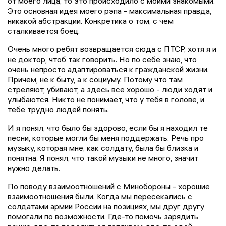
от моего лица, то это происходило с моими знакомыми.
Это основная идея моего рэпа - максимальная правда,
никакой абстракции. Конкретика о том, с чем
сталкивается боец.
Очень много ребят возвращается сюда с ПТСР, хотя я и
не доктор, чтоб так говорить. Но по себе знаю, что
очень непросто адаптироваться к гражданской жизни.
Причем, не к быту, а к социуму. Потому что там
стреляют, убивают, а здесь все хорошо - люди ходят и
улыбаются. Никто не понимает, что у тебя в голове, и
тебе трудно людей понять.
И я понял, что было бы здорово, если бы я находил те
песни, которые могли бы меня поддержать. Речь про
музыку, которая мне, как солдату, была бы близка и
понятна. Я понял, что такой музыки не много, значит
нужно делать.
По поводу взаимоотношений с Минобороны - хорошие
взаимоотношения были. Когда мы пересекались с
солдатами армии России на позициях, мы друг другу
помогали по возможности. Где-то помочь зарядить