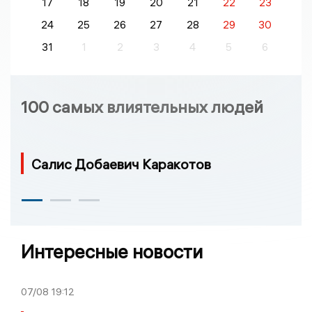
17
18
19
20
21
22
23
24
25
26
27
28
29
30
31
1
2
3
4
5
6
100 самых влиятельных людей
Салис Добаевич Каракотов
Интересные новости
07/08
19:12