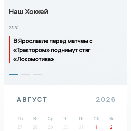
Наш Хоккей
23:31
В Ярославле перед матчем с
«Трактором» поднимут стяг
«Локомотива»
АВГУСТ
2026
Пн
Вт
Ср
Чт
Пт
Сб
Вс
27
28
29
30
31
1
2