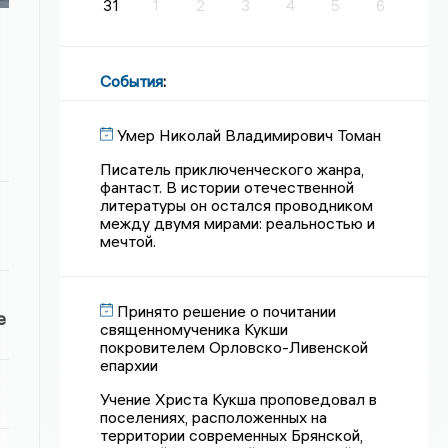
31
1
2
3
4
5
6
События
:
Умер Николай Владимирович Томан
Писатель приключенческого жанра,
фантаст. В истории отечественной
литературы он остался проводником
между двумя мирами: реальностью и
мечтой.
Принято решение о почитании
е
священномученика Кукши
покровителем Орловско-Ливенской
епархии
Учение Христа Кукша проповедовал в
поселениях, расположенных на
территории современных Брянской,