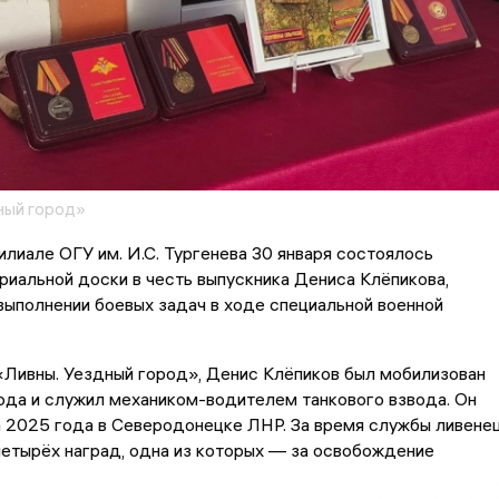
ный город»
лиале ОГУ им. И.С. Тургенева 30 января состоялось
иальной доски в честь выпускника Дениса Клёпикова,
выполнении боевых задач в ходе специальной военной
«Ливны. Уездный город», Денис Клёпиков был мобилизован
ода и служил механиком-водителем танкового взвода. Он
а 2025 года в Северодонецке ЛНР. За время службы ливене
етырёх наград, одна из которых — за освобождение