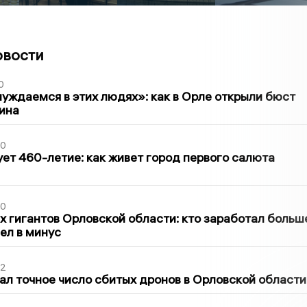
овости
0
уждаемся в этих людях»: как в Орле открыли бюст
ина
30
ет 460-летие: как живет город первого салюта
30
х гигантов Орловской области: кто заработал больш
шел в минус
02
ал точное число сбитых дронов в Орловской области