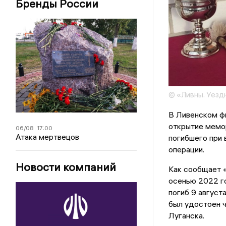
Бренды России
© «Ливны. Уезд
В Ливенском фи
открытие мемор
06/08
17:00
Атака мертвецов
погибшего при 
операции.
Новости компаний
Как сообщает 
осенью 2022 г
погиб 9 август
был удостоен ч
Луганска.