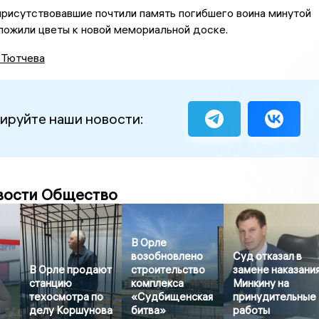
рисутствовавшие почтили память погибшего воина минутой
ложили цветы к новой мемориальной доске.
 Тютчева
ируйте наши новости:
вости Общество
В Орле
возобновлено
Суд отказал в
В Орле продают
строительство
замене наказани
станцию
комплекса
Минкину на
техосмотра по
«Судбищенская
принудительные
делу Коршунова
битва»
работы