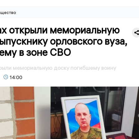
щество
ах открыли мемориальную
ыпускнику орловского вуза,
ему в зоне СВО
крыли мемориальную доску погибшему воину
14:00