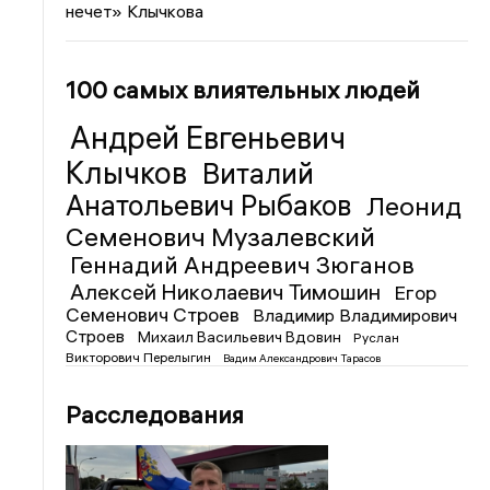
нечет» Клычкова
100 самых влиятельных людей
Андрей Евгеньевич
Клычков
Виталий
Анатольевич Рыбаков
Леонид
Семенович Музалевский
Геннадий Андреевич Зюганов
Алексей Николаевич Тимошин
Егор
Семенович Строев
Владимир Владимирович
Строев
Михаил Васильевич Вдовин
Руслан
Викторович Перелыгин
Вадим Александрович Тарасов
Расследования