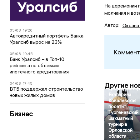
На церемонии п
молчания и воз
Автор:
Оксана
05/08
19:20
Автокредитный портфель Банка
Уралсиб вырос на 23%
Коммент
05/08
10:45
Банк Уралсиб – в Топ-10
рейтинга по объемам
ипотечного кредитования
04/08
17:45
Другие но
ВТБ поддержал строительство
Гроссмейстер
Екатерина
новых жилых домов
Ковалевская
посетит
Бизнес
Тургеневский
шахматный
турнир в
Орловской
области