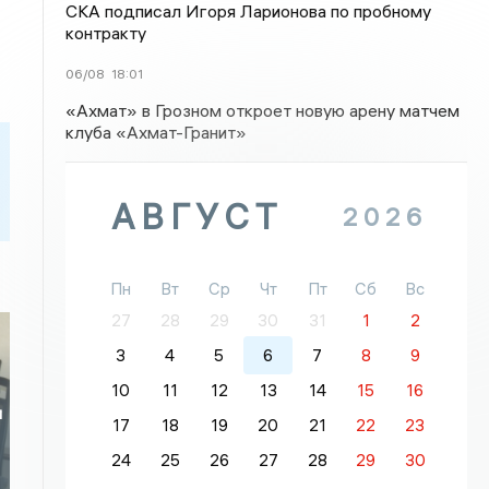
СКА подписал Игоря Ларионова по пробному
контракту
06/08
18:01
«Ахмат» в Грозном откроет новую арену матчем
клуба «Ахмат-Гранит»
АВГУСТ
2026
Пн
Вт
Ср
Чт
Пт
Сб
Вс
27
28
29
30
31
1
2
3
4
5
6
7
8
9
10
11
12
13
14
15
16
я
17
18
19
20
21
22
23
24
25
26
27
28
29
30