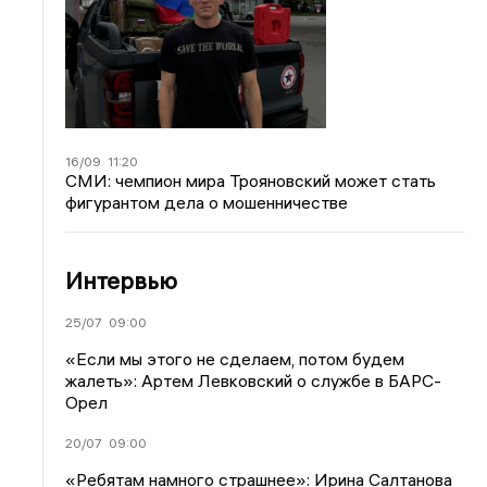
16/09
11:20
СМИ: чемпион мира Трояновский может стать
фигурантом дела о мошенничестве
Интервью
25/07
09:00
«Если мы этого не сделаем, потом будем
жалеть»: Артем Левковский о службе в БАРС-
Орел
20/07
09:00
«Ребятам намного страшнее»: Ирина Салтанова